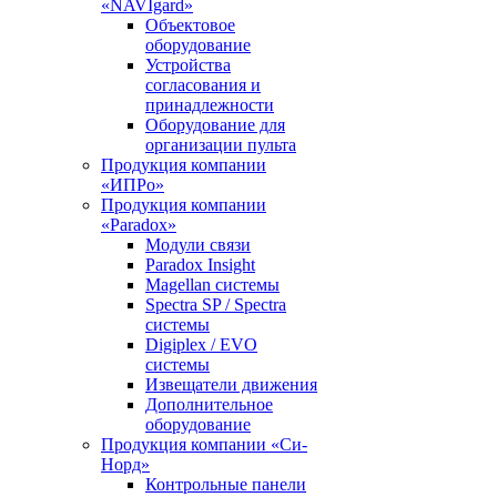
«NAVIgard»
Объектовое
оборудование
Устройства
согласования и
принадлежности
Оборудование для
организации пульта
Продукция компании
«ИПРо»
Продукция компании
«Paradox»
Модули связи
Paradox Insight
Magellan системы
Spectra SP / Spectra
системы
Digiplex / EVO
системы
Извещатели движения
Дополнительное
оборудование
Продукция компании «Си-
Норд»
Контрольные панели