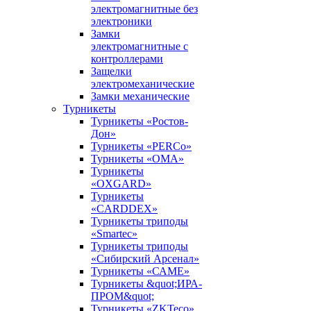
электромагнитные без
электроники
Замки
электромагнитные с
контроллерами
Защелки
электромеханические
Замки механические
Турникеты
Турникеты «Ростов-
Дон»
Турникеты «PERCo»
Турникеты «ОМА»
Турникеты
«OXGARD»
Турникеты
«CARDDEX»
Турникеты триподы
«Smartec»
Турникеты триподы
«Сибирский Арсенал»
Турникеты «САМЕ»
Турникеты &quot;ИРА-
ПРОМ&quot;
Турникеты «ZKTeco»