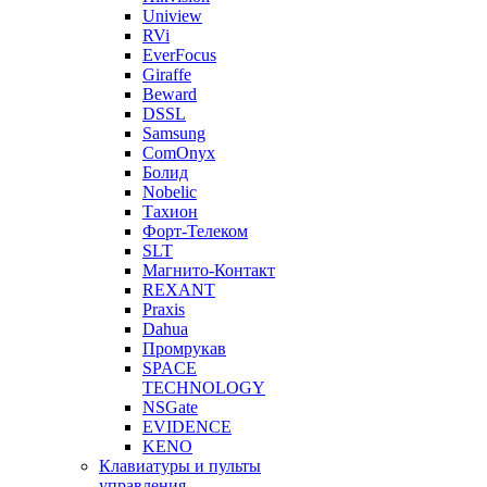
Uniview
RVi
EverFocus
Giraffe
Beward
DSSL
Samsung
ComOnyx
Болид
Nobelic
Тахион
Форт-Телеком
SLT
Магнито-Контакт
REXANT
Praxis
Dahua
Промрукав
SPACE
TECHNOLOGY
NSGate
EVIDENCE
KENO
Клавиатуры и пульты
управления