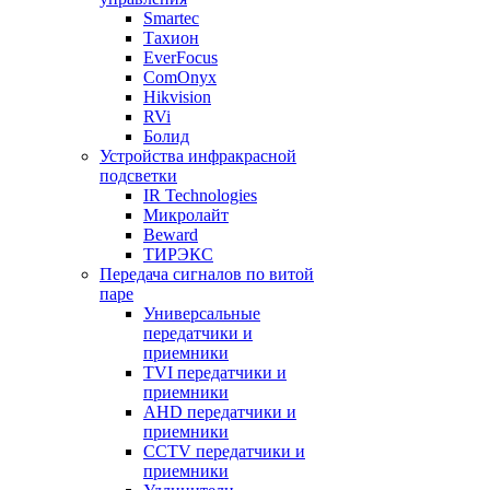
Smartec
Тахион
EverFocus
ComOnyx
Hikvision
RVi
Болид
Устройства инфракрасной
подсветки
IR Technologies
Микролайт
Beward
ТИРЭКС
Передача сигналов по витой
паре
Универсальные
передатчики и
приемники
TVI передатчики и
приемники
AHD передатчики и
приемники
CCTV передатчики и
приемники