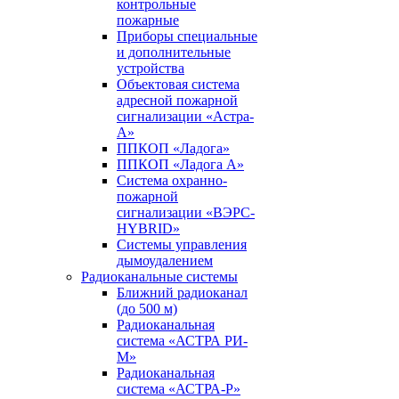
контрольные
пожарные
Приборы специальные
и дополнительные
устройства
Объектовая система
адресной пожарной
сигнализации «Астра-
А»
ППКОП «Ладога»
ППКОП «Ладога А»
Система охранно-
пожарной
сигнализации «ВЭРС-
HYBRID»
Системы управления
дымоудалением
Радиоканальные системы
Ближний радиоканал
(до 500 м)
Радиоканальная
система «АСТРА РИ-
М»
Радиоканальная
система «АСТРА-Р»