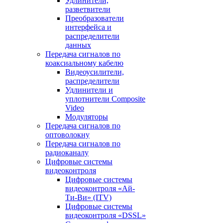
Удлинители,
разветвители
Преобразователи
интерфейса и
распределители
данных
Передача сигналов по
коаксиальному кабелю
Видеоусилители,
распределители
Удлинители и
уплотнители Сomposite
Video
Модуляторы
Передача сигналов по
оптоволокну
Передача сигналов по
радиоканалу
Цифровые системы
видеоконтроля
Цифровые системы
видеоконтроля «Ай-
Ти-Ви» (ITV)
Цифровые системы
видеоконтроля «DSSL»