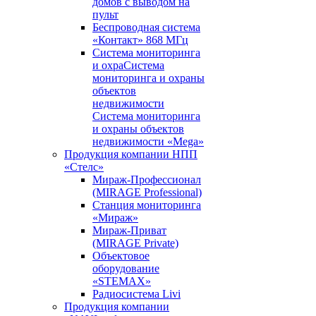
домов с выводом на
пульт
Беспроводная система
«Контакт» 868 МГц
Система мониторинга
и охраСистема
мониторинга и охраны
объектов
недвижимости
Система мониторинга
и охраны объектов
недвижимости «Mega»
Продукция компании НПП
«Стелс»
Мираж-Профессионал
(MIRAGE Professional)
Станция мониторинга
«Мираж»
Мираж-Приват
(MIRAGE Private)
Объектовое
оборудование
«STEMAX»
Радиосистема Livi
Продукция компании