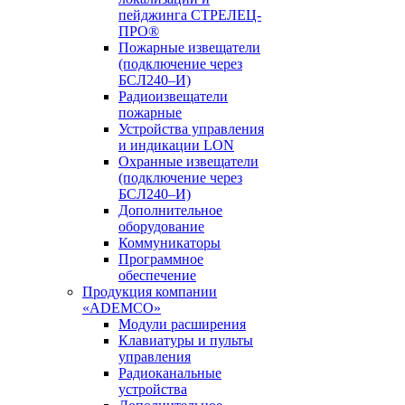
пейджинга СТРЕЛЕЦ-
ПРО®
Пожарные извещатели
(подключение через
БСЛ240–И)
Радиоизвещатели
пожарные
Устройства управления
и индикации LON
Охранные извещатели
(подключение через
БСЛ240–И)
Дополнительное
оборудование
Коммуникаторы
Программное
обеспечение
Продукция компании
«ADEMCO»
Модули расширения
Клавиатуры и пульты
управления
Радиоканальные
устройства