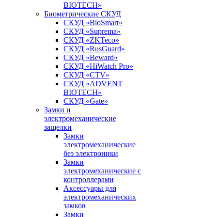
BIOTECH»
Биометрические СКУД
СКУД «BioSmart»
СКУД «Suprema»
СКУД «ZKTeco»
СКУД «RusGuard»
СКУД «Beward»
СКУД «HiWatch Pro»
СКУД «CTV»
СКУД «ADVENT
BIOTECH»
СКУД «Gate»
Замки и
электромеханические
защелки
Замки
электромеханические
без электроники
Замки
электромеханические с
контроллерами
Аксессуары для
электромеханических
замков
Замки