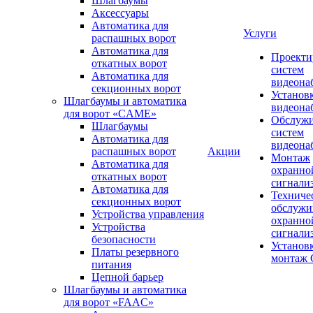
Шлагбаумы
Аксессуары
Автоматика для
Услуги
распашных ворот
Автоматика для
Проекти
откатных ворот
систем
Автоматика для
видеона
секционных ворот
Установ
Шлагбаумы и автоматика
видеона
для ворот «CAME»
Обслуж
Шлагбаумы
систем
Автоматика для
видеона
распашных ворот
Акции
Монтаж
Автоматика для
охранно
откатных ворот
сигнали
Автоматика для
Техниче
секционных ворот
обслужи
Устройства управления
охранно
Устройства
сигнали
безопасности
Установ
Платы резервного
монтаж
питания
Цепной барьер
Шлагбаумы и автоматика
для ворот «FAAC»