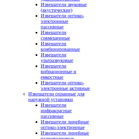
Извещатели звуковые
(акустические)
Извещатели оптико-
электронные
пассивные
Извещатели
совмещенные
Извещатели
комбинированные
Извещатели
ультразвуковые
Извещатели
вибрационные и
емкостные
Извещатели оптико-
электронные активные
Извещатели охранные для
наружной установки
Извещатели
инфракрасные
пассивные
Извещатели линейные
оптико-электронные
Извещатели линейные
радиоволновые