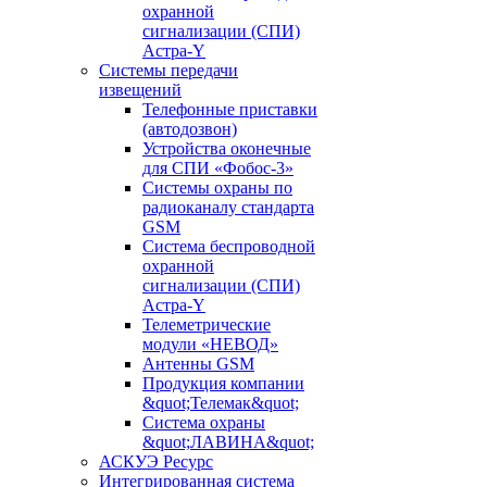
охранной
сигнализации (СПИ)
Астра-Y
Системы передачи
извещений
Телефонные приставки
(автодозвон)
Устройства оконечные
для СПИ «Фобос-3»
Системы охраны по
радиоканалу стандарта
GSM
Система беспроводной
охранной
сигнализации (СПИ)
Астра-Y
Телеметрические
модули «НЕВОД»
Антенны GSM
Продукция компании
&quot;Телемак&quot;
Система охраны
&quot;ЛАВИНА&quot;
АСКУЭ Ресурс
Интегрированная система