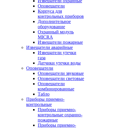
Извещатели охранные
Оповещатели
Корпуса для
контрольных приборов
Дополнительное
оборудование
Охранный модуль
MICRA
Извещатели пожарные
Извещатели аварийные
Извещатели утечки
газа
Датчики утечки воды
Оповещатели
Оповещатели звуковые
Оповещатели световые
Оповещатели
комбинированные
Табло
Приборы приемно-
контрольные
Приборы приемно-
контрольные охранно-
пожарные
Приборы приемно-