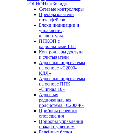
«ОРИОН» «Болид»
Сетевые контроллеры
Преобразователи
интерфейсов
Блоки индикации и
управления,
клавиатуры
ППКОП с
радиальными ШС
Контроллеры доступа
и считыватели
Адресные подсистемы
на основе «С2000-
КДЛ»
Адресные подсистемы
на основе ППК
«Сигнал 10»
Адресная
радиоканальная
подсистема «С2000Р»
Приборы речевого
оповещения
Приборы управления
пожаротушением
Релейные блоки