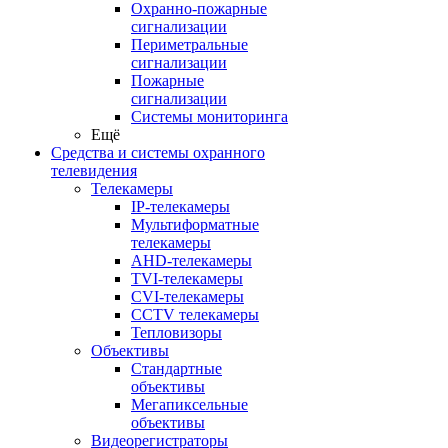
Охранно-пожарные
сигнализации
Периметральные
сигнализации
Пожарные
сигнализации
Системы мониторинга
Ещё
Средства и системы охранного
телевидения
Телекамеры
IP-телекамеры
Мультиформатные
телекамеры
AHD-телекамеры
TVI-телекамеры
CVI-телекамеры
CCTV телекамеры
Тепловизоры
Объективы
Стандартные
объективы
Мегапиксельные
объективы
Видеорегистраторы