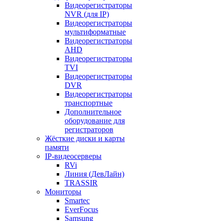
Видеорегистраторы
NVR (для IP)
Видеорегистраторы
мультиформатные
Видеорегистраторы
AHD
Видеорегистраторы
TVI
Видеорегистраторы
DVR
Видеорегистраторы
транспортные
Дополнительное
оборудование для
регистраторов
Жёсткие диски и карты
памяти
IP-видеосерверы
RVi
Линия (ДевЛайн)
TRASSIR
Мониторы
Smartec
EverFocus
Samsung