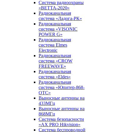
Система радиоохраны
«ВЕТТА-2020»
Радиоканальная
система «Ладога-РК»
Радиоканальная
система «VISONIC
POWER G»
Радиоканальная
система Elmes
Electronic
Радиоканальная
система «CROW
FREEWAVE»
Радиоканальная
система «Eldes»
Радиоканальная
система «Юпитер-868-
ОТС»
Выносные антенны на
433МГц
Выносные антенны на
868МГц
Система безопасности
«AX PRO Hikvision»
Система беспроводной