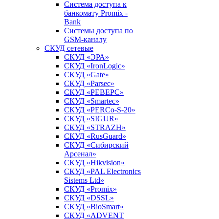
Система доступа к
банкомату Promix -
Bank
Системы доступа по
GSM-каналу
СКУД сетевые
СКУД «ЭРА»
СКУД «IronLogic»
СКУД «Gate»
СКУД «Parsec»
СКУД «РЕВЕРС»
СКУД «Smartec»
СКУД «PERCo-S-20»
СКУД «SIGUR»
СКУД «STRAZH»
СКУД «RusGuard»
СКУД «Сибирский
Арсенал»
СКУД «Hikvision»
СКУД «PAL Electronics
Sistems Ltd»
СКУД «Promix»
СКУД «DSSL»
СКУД «BioSmart»
СКУД «ADVENT