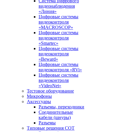
Система цифрового
видеонаблюдения
«Линия»
Цифровые системы
видеоконтроля
«MACROSCOP»
Цифровые системы
видеоконтроля
«Smartec»
Цифровые системы
видеоконтроля
«Beward»
Цифровые системы
видеоконтроля «RVi»
Цифровые системы
видеоконтроля
«VideoNet»
Тестовое оборудование
Микрофоны
Аксессуары
Разъемы, переходники
Соединительные
кабели (шнуры)
Разъемы
Типовые решения СОТ