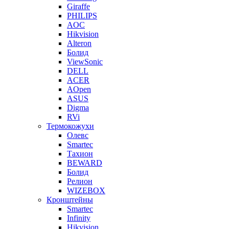
Giraffe
PHILIPS
AOC
Hikvision
Alteron
Болид
ViewSonic
DELL
ACER
AOpen
ASUS
Digma
RVi
Термокожухи
Олевс
Smartec
Тахион
BEWARD
Болид
Релион
WIZEBOX
Кронштейны
Smartec
Infinity
Hikvision