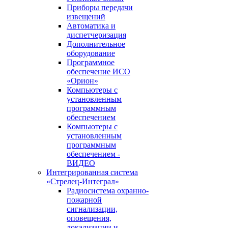
Приборы передачи
извещений
Автоматика и
диспетчеризация
Дополнительное
оборудование
Программное
обеспечение ИСО
«Орион»
Компьютеры с
установленным
программным
обеспечением
Компьютеры с
установленным
программным
обеспечением -
ВИДЕО
Интегрированная система
«Стрелец-Интеграл»
Радиосистема охранно-
пожарной
сигнализации,
оповещения,
локализации и