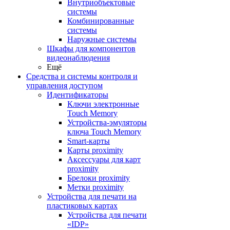
Внутриобъектовые
системы
Комбинированные
системы
Наружные системы
Шкафы для компонентов
видеонаблюдения
Ещё
Средства и системы контроля и
управления доступом
Идентификаторы
Ключи электронные
Touch Memory
Устройства-эмуляторы
ключа Touch Memory
Smart-карты
Карты proximity
Аксессуары для карт
proximitу
Брелоки proximity
Метки proximity
Устройства для печати на
пластиковых картах
Устройства для печати
«IDP»