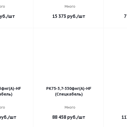
ого
Много
уб.
/шт
15 373
руб.
/шт
7
3фнг(A)-HF
РК75-3,7-330фнг(A)-HF
абель)
(Спецкабель)
ого
Много
уб.
/шт
88 458
руб.
/шт
11