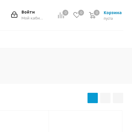
Войти
Корзина
0
0
0
0
Мой кабинет
пуста