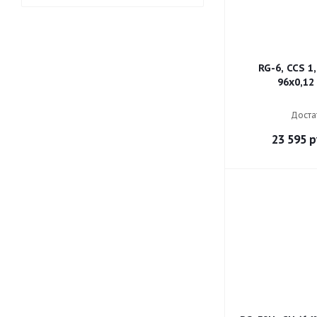
RG-6, CCS 1
96х0,12
Доста
23 595
р