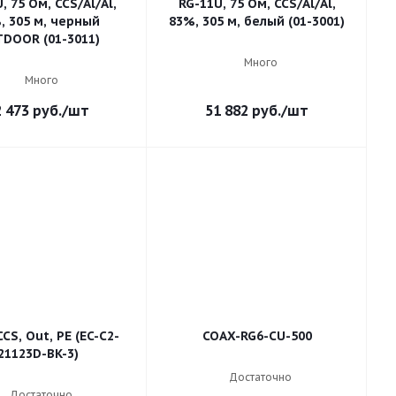
, 75 Ом, CCS/Al/Al,
RG-11U, 75 Ом, CCS/Al/Al,
, 305 м, черный
83%, 305 м, белый (01-3001)
DOOR (01-3011)
Много
Много
2 473
руб.
/шт
51 882
руб.
/шт
CCS, Out, PE (EC-C2-
COAX-RG6-CU-500
21123D-BK-3)
Достаточно
Достаточно