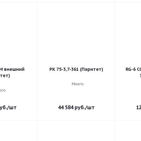
6М внешний
РК 75-3,7-361 (Паритет)
RG-6 C
тет)
Много
ого
уб.
/шт
44 584
руб.
/шт
1