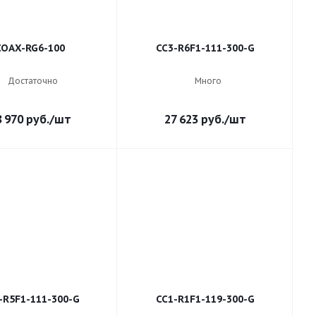
COAX-RG6-100
CC3-R6F1-111-300-G
Достаточно
Много
8 970
руб.
/шт
27 623
руб.
/шт
-R5F1-111-300-G
CC1-R1F1-119-300-G