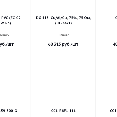
, PVC (EC-C2-
DG 113, Cu/Al/Cu, 75%, 75 Ом,
-WT-3)
(01-2471)
точно
Много
уб.
/шт
68 313
руб.
/шт
4
139-300-G
CC1-R6F1-111
CC1