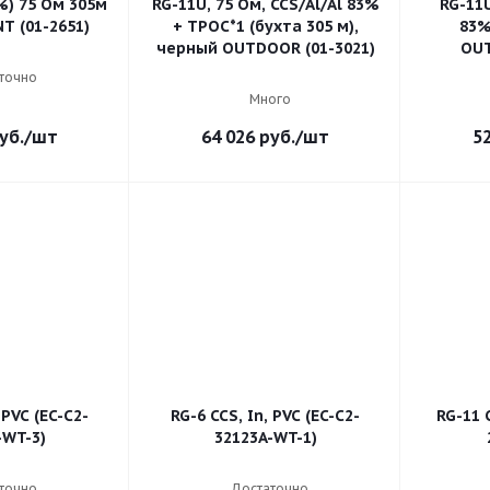
%) 75 Ом 305м
RG-11U, 75 Ом, CCS/Al/Al 83%
RG-11U
EXANT (01-2651)
+ ТРОС*1 (бухта 305 м),
83%
черный OUTDOOR (01-3021)
OUT
точно
Много
уб.
/шт
64 026
руб.
/шт
5
 PVC (EC-C2-
RG-6 CCS, In, PVC (EC-C2-
RG-11 
-WT-3)
32123A-WT-1)
точно
Достаточно