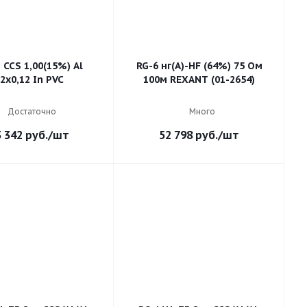
 CCS 1,00(15%) Al
RG-6 нг(А)-HF (64%) 75 Ом
2х0,12 In PVC
100м REXANT (01-2654)
Достаточно
Много
3 342
руб.
/шт
52 798
руб.
/шт