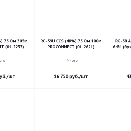
) 75 Ом 305м
RG-59U CCS (48%) 75 Ом 100м
RG-58 A
EXANT (01-2233)
PROCONNECT (01-2621)
64% (бух
ого
Много
уб.
/шт
16 750
руб.
/шт
4