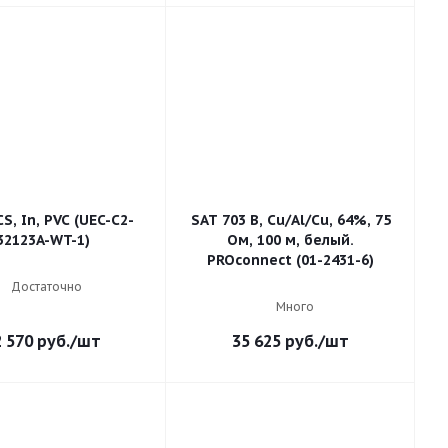
CS, In, PVC (UEC-C2-
SAT 703 B, Cu/Al/Cu, 64%, 75
32123A-WT-1)
Ом, 100 м, белый.
PROconnect (01-2431-6)
Достаточно
Много
2 570
руб.
/шт
35 625
руб.
/шт