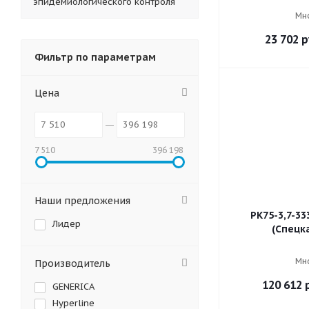
эпидемиологического контроля
Мн
23 702
р
Фильтр по параметрам
Цена
7 510
396 198
Наши предложения
РК75-3,7-33
Лидер
(Спецк
Мн
Производитель
120 612
р
GENERICA
Hyperline