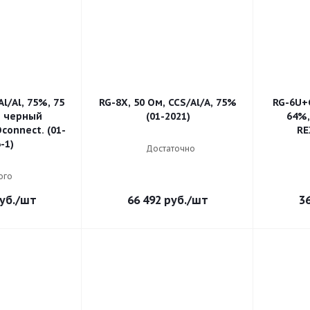
Al/Al, 75%, 75
RG-8X, 50 Ом, CCS/Al/A, 75%
RG-6U+C
, черный
(01-2021)
64%,
onnect. (01-
RE
-1)
Достаточно
ого
уб.
/шт
66 492
руб.
/шт
3