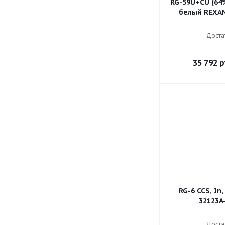
RG-59U+CU (64
белый R
Доста
35 792
р
RG-6 CCS, In,
32123A
Доста