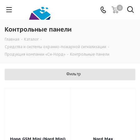
0
Контрольные панели
Главная
-
Каталог
-
Средства и системы охранно-пожарной сигнализации
-
Продукция компании «Си-Норд»
-
Контрольные панели
Фильтр
Норд GSM Mini (Nord Mini)
Nord Max