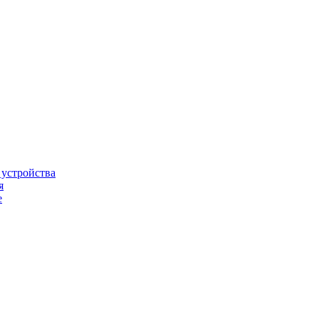
 устройства
я
е