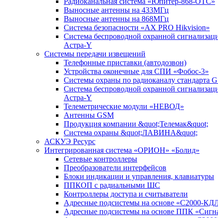
Радиоканальная система «Юпитер-868-ОТС»
Выносные антенны на 433МГц
Выносные антенны на 868МГц
Система безопасности «AX PRO Hikvision»
Система беспроводной охранной сигнализац
Астра-Y
Системы передачи извещений
Телефонные приставки (автодозвон)
Устройства оконечные для СПИ «Фобос-3»
Системы охраны по радиоканалу стандарта 
Система беспроводной охранной сигнализац
Астра-Y
Телеметрические модули «НЕВОД»
Антенны GSM
Продукция компании &quot;Телемак&quot;
Система охраны &quot;ЛАВИНА&quot;
АСКУЭ Ресурс
Интегрированная система «ОРИОН» «Болид»
Сетевые контроллеры
Преобразователи интерфейсов
Блоки индикации и управления, клавиатуры
ППКОП с радиальными ШС
Контроллеры доступа и считыватели
Адресные подсистемы на основе «С2000-КД
Адресные подсистемы на основе ППК «Сигн