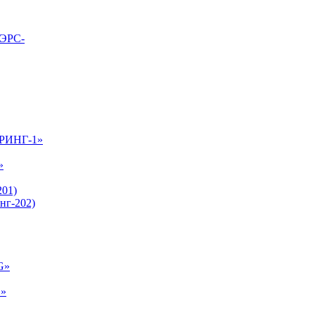
ВЭРС-
-РИНГ-1»
»
01)
нг-202)
G»
E»