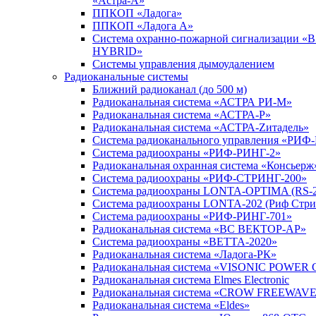
«Астра-А»
ППКОП «Ладога»
ППКОП «Ладога А»
Система охранно-пожарной сигнализации «
HYBRID»
Системы управления дымоудалением
Радиоканальные системы
Ближний радиоканал (до 500 м)
Радиоканальная система «АСТРА РИ-М»
Радиоканальная система «АСТРА-Р»
Радиоканальная система «АСТРА-Zитадель»
Система радиоканального управления «РИФ
Система радиоохраны «РИФ-РИНГ-2»
Радиоканальная охранная система «Консьерж
Система радиоохраны «РИФ-СТРИНГ-200»
Система радиоохраны LONTA-OPTIMA (RS-2
Система радиоохраны LONTA-202 (Риф Стри
Система радиоохраны «РИФ-РИНГ-701»
Радиоканальная система «ВС ВЕКТОР-АР»
Система радиоохраны «ВЕТТА-2020»
Радиоканальная система «Ладога-РК»
Радиоканальная система «VISONIC POWER 
Радиоканальная система Elmes Electronic
Радиоканальная система «CROW FREEWAV
Радиоканальная система «Eldes»