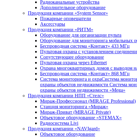
Радиоканальные устройства
Дополнительное оборудование
Продукция компании «System Sensor»
Пожарные оповещатели
Аксессуары
Продукция компании «РИТМ»
Оборудование для организации пульта
Оборудование для мониторинга мобильных о
Беспроводная система «Контакт» 433 МГц
Пультовая охрана с установлением соединени
Сопутствующее оборудование
Пультовая охрана через Ethernet
Охрана многоквартирных домов с выводом на
Беспроводная система «Контакт» 868 МГц
Система мониторинга и охраСистема монито
охраны объектов недвижимости Система мон
охраны объектов недвижимости «Mega»
Продукция компании НПП «Стелс»
Мираж-Профессионал (MIRAGE Professional)
Станция мониторинга «Мираж»
Мираж-Приват (MIRAGE Private)
Объектовое оборудование «STEMAX»
Радиосистема Livi
Продукция компании «NAVIgard»
Объектовое оборудование