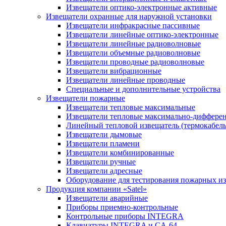
Извещатели оптико-электронные активные
Извещатели охранные для наружной установки
Извещатели инфракрасные пассивные
Извещатели линейные оптико-электронные
Извещатели линейные радиоволновые
Извещатели объемные радиоволновые
Извещатели проводные радиоволновые
Извещатели вибрационные
Извещатели линейные проводные
Специальные и дополнительные устройства
Извещатели пожарные
Извещатели тепловые максимальные
Извещатели тепловые максимально-диффере
Линейный тепловой извещатель (термокабель
Извещатели дымовые
Извещатели пламени
Извещатели комбинированные
Извещатели ручные
Извещатели адресные
Оборудование для тестирования пожарных и
Продукция компании «Satel»
Извещатели аварийные
Приборы приемно-контрольные
Контрольные приборы INTEGRA
Клавиатуры INTEGRA и CA-64