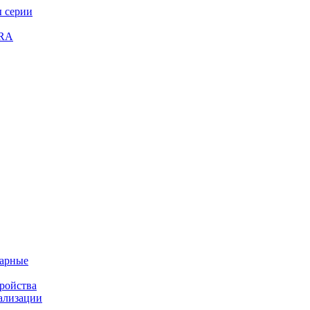
 серии
GRA
жарные
ройства
ализации