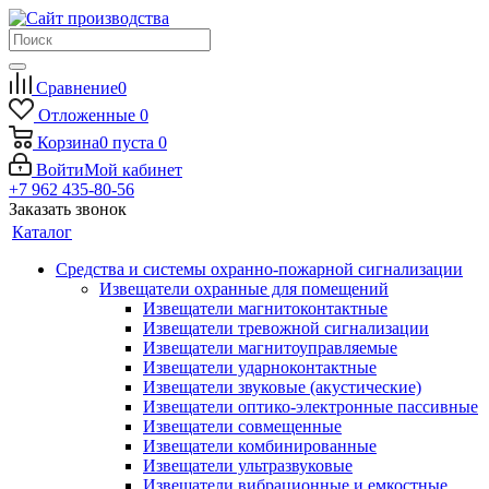
Сравнение
0
Отложенные
0
Корзина
0
пуста
0
Войти
Мой кабинет
+7 962 435-80-56
Заказать звонок
Каталог
Средства и системы охранно-пожарной сигнализации
Извещатели охранные для помещений
Извещатели магнитоконтактные
Извещатели тревожной сигнализации
Извещатели магнитоуправляемые
Извещатели ударноконтактные
Извещатели звуковые (акустические)
Извещатели оптико-электронные пассивные
Извещатели совмещенные
Извещатели комбинированные
Извещатели ультразвуковые
Извещатели вибрационные и емкостные