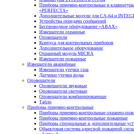
Приборы приемно-контрольные и клавиатуры
«PERFECTA»
Дополнительные модули для CA-64 и INTE
Устройства передачи сообщений
Беспроводное оборудование «ABAX»
Извещатели охранные
Оповещатели
Корпуса для контрольных приборов
Дополнительное оборудование
Охранный модуль MICRA
Извещатели пожарные
Извещатели аварийные
Извещатели утечки газа
Датчики утечки воды
Оповещатели
Оповещатели звуковые
Оповещатели световые
Оповещатели комбинированные
Табло
Приборы приемно-контрольные
Приборы приемно-контрольные охранно-по
Приборы приемно-контрольные пожарные
Приборы специальные и дополнительные уст
Объектовая система адресной пожарной сигн