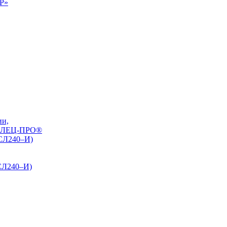
0Р»
ии,
РЕЛЕЦ-ПРО®
БСЛ240–И)
СЛ240–И)