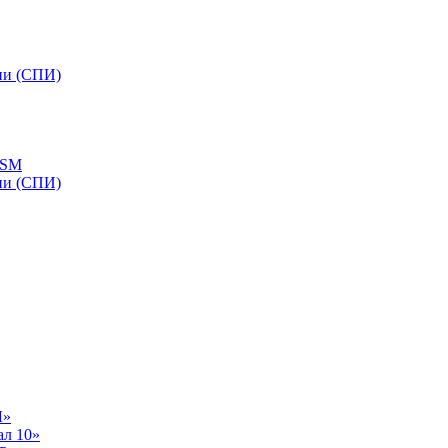
ии (СПИ)
GSM
ии (СПИ)
Л»
ал 10»