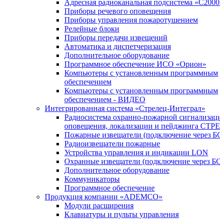
Адресная радиоканальная подсистема «С200
Приборы речевого оповещения
Приборы управления пожаротушением
Релейные блоки
Приборы передачи извещений
Автоматика и диспетчеризация
Дополнительное оборудование
Программное обеспечение ИСО «Орион»
Компьютеры с установленным программным
обеспечением
Компьютеры с установленным программным
обеспечением - ВИДЕО
Интегрированная система «Стрелец-Интеграл»
Радиосистема охранно-пожарной сигнализац
оповещения, локализации и пейджинга СТ
Пожарные извещатели (подключение через 
Радиоизвещатели пожарные
Устройства управления и индикации LON
Охранные извещатели (подключение через Б
Дополнительное оборудование
Коммуникаторы
Программное обеспечение
Продукция компании «ADEMCO»
Модули расширения
Клавиатуры и пульты управления