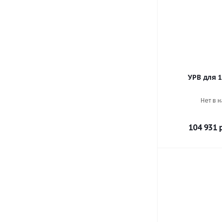
УРВ для 1
Нет в 
104 931
р