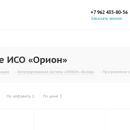
+7 962 435-80-56
Заказать звонок
е ИСО «Орион»
зации
-
Интегрированная система «ОРИОН» «Болид»
-
Программное о
По алфавиту
По цене