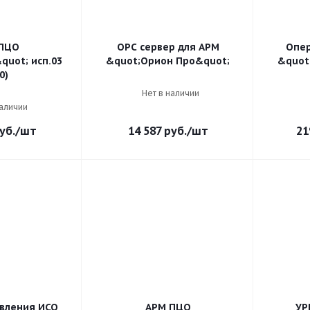
ПЦО
OPC сервер для АРМ
Опер
quot; исп.03
&quot;Орион Про&quot;
&quot
0)
Нет в наличии
наличии
уб.
/шт
14 587
руб.
/шт
21
вления ИСО
АРМ ПЦО
УР