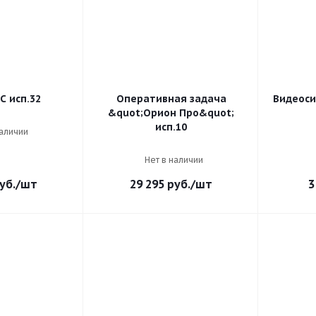
С исп.32
Оперативная задача
Видеоси
&quot;Орион Про&quot;
исп.10
наличии
Нет в наличии
уб.
/шт
29 295
руб.
/шт
3