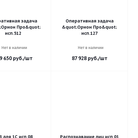
ативная задача
Оперативная задача
;Орион Про&quot;
&quot;Орион Про&quot;
исп.512
исп.127
Нет в наличии
Нет в наличии
9 650
руб.
/шт
87 928
руб.
/шт
В для 1С исп.08
Распознавание лиц исп.01