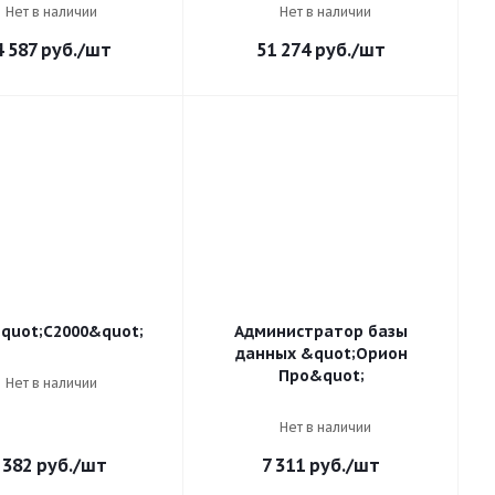
Нет в наличии
Нет в наличии
4 587
руб.
/шт
51 274
руб.
/шт
quot;С2000&quot;
Администратор базы
данных &quot;Орион
Про&quot;
Нет в наличии
Нет в наличии
 382
руб.
/шт
7 311
руб.
/шт