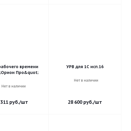
рабочего времени
УРВ для 1С исп.16
;Орион Про&quot;
Нет в наличии
Нет в наличии
 311
руб.
/шт
28 600
руб.
/шт