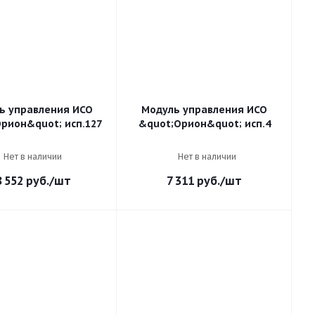
ь управления ИСО
Модуль управления ИСО
рион&quot; исп.127
&quot;Орион&quot; исп.4
Нет в наличии
Нет в наличии
8 552
руб.
/шт
7 311
руб.
/шт