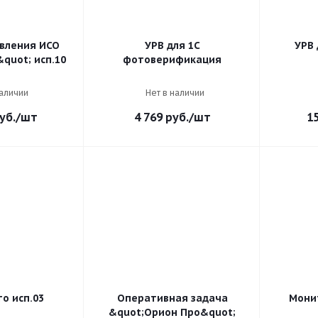
вления ИСО
УРВ для 1С
УРВ 
quot; исп.10
фотоверификация
наличии
Нет в наличии
уб.
/шт
4 769
руб.
/шт
1
о исп.03
Оперативная задача
Мони
&quot;Орион Про&quot;