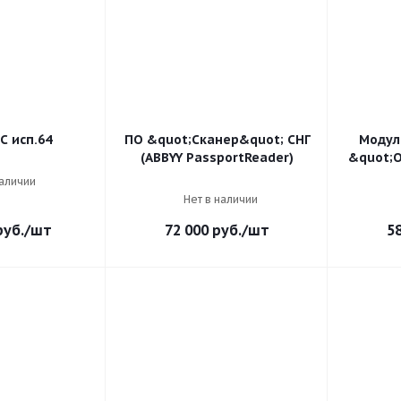
С исп.64
ПО &quot;Сканер&quot; СНГ
Модул
(ABBYY PassportReader)
&quot;О
наличии
Нет в наличии
уб.
/шт
72 000
руб.
/шт
5