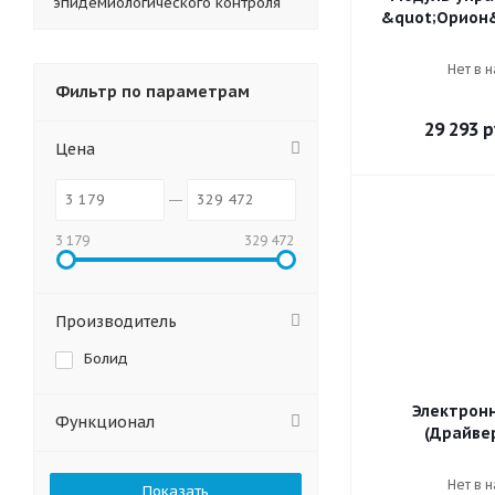
эпидемиологического контроля
&quot;Орион&
Нет в 
Фильтр по параметрам
29 293
р
Цена
3 179
329 472
Производитель
Болид
Электрон
Функционал
(Драйвер
Нет в 