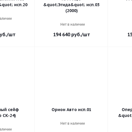
quot; исп.20
&quot;Эгида&quot; исп.03
(2000)
наличии
Нет в наличии
уб.
/шт
194 640
руб.
/шт
1
ный сейф
Орион Авто исп.01
Опер
 СК-24)
&quot
Нет в наличии
наличии