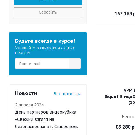
Сбросить
162 164
р
Будьте всегда в курсе!
Узнавайте о скидках и акциях
первым
АРМ 
Новости
Все новости
&quot;Эгида&
(50
2 апреля 2024
День партнеров Видеокубика
Нет в 
«Свежий взгляд на
безопасность» в г. Ставрополь
89 280
р