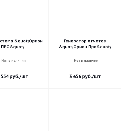
стема &quot;Орион
Генератор отчетов
ПРО&quot;
&quot;Орион Про&quot;
Нет в наличии
Нет в наличии
 554
руб.
/шт
3 656
руб.
/шт