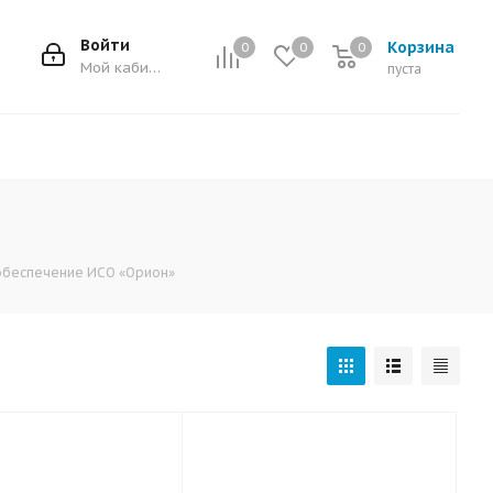
Войти
Корзина
0
0
0
0
Мой кабинет
пуста
беспечение ИСО «Орион»