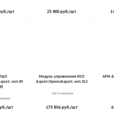
уб.
/шт
23 400
руб.
/шт
1
ПЦО
Модуль управления ИСО
АРМ &
quot; исп.03
&quot;Орион&quot; исп.512
0)
Нет в наличии
наличии
уб.
/шт
175 856
руб.
/шт
6