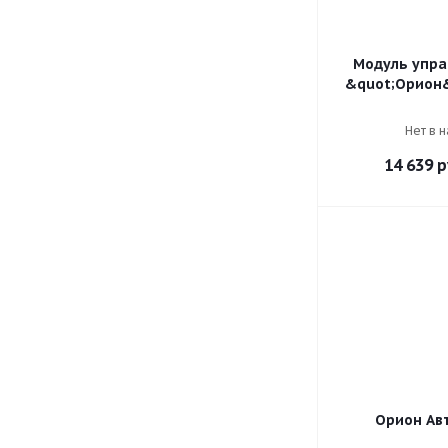
Модуль упра
&quot;Орион&
Нет в 
14 639
р
Орион Авт