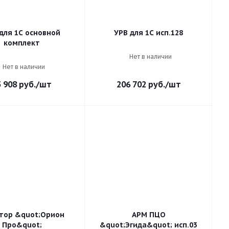
для 1С основной
УРВ для 1С исп.128
комплект
Нет в наличии
Нет в наличии
5 908
руб.
/шт
206 702
руб.
/шт
тор &quot;Орион
АРМ ПЦО
Про&quot;
&quot;Эгида&quot; исп.03