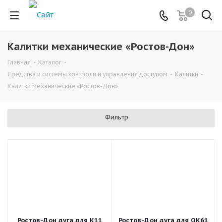
0
Калитки механические «Ростов-Дон»
Главная
-
Каталог
-
Средства и системы контроля и управления доступом
-
Калитки
-
Калитки механические «Ростов-Дон»
Фильтр
Ростов-Дон дуга для К11
Ростов-Дон дуга для ОК61