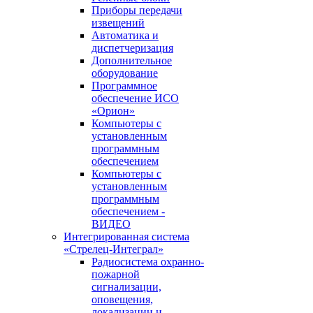
Приборы передачи
извещений
Автоматика и
диспетчеризация
Дополнительное
оборудование
Программное
обеспечение ИСО
«Орион»
Компьютеры с
установленным
программным
обеспечением
Компьютеры с
установленным
программным
обеспечением -
ВИДЕО
Интегрированная система
«Стрелец-Интеграл»
Радиосистема охранно-
пожарной
сигнализации,
оповещения,
локализации и