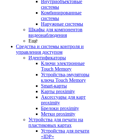
Внутриобъектовые
системы
Комбинированные
системы
Наружные системы
Шкафы для компонентов
видеонаблюдения
Ещё
Средства и системы контроля и
управления доступом
Идентификаторы
Ключи электронные
Touch Memory
Устройства-эмуляторы
ключа Touch Memory
Smart-карты
Карты proximity
Аксессуары для карт
proximitу
Брелоки proximity
Метки proximity
Устройства для печати на
пластиковых картах
Устройства для печати
«IDP»