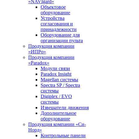
«NAVIgard»
Объектовое
оборудование
Устройства
согласования и
принадлежности
Оборудование для
организации пульта
Продукция компании
«ИПРо»
Продукция компании
«Paradox»
Модули связи
Paradox Insight
Magellan системы
Spectra SP / Spectra
системы
Digiplex / EVO
системы
Извещатели движения
Дополнительное
оборудование
Продукция компании «Си-
Норд»
Контрольные панели