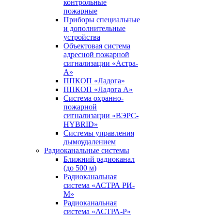
контрольные
пожарные
Приборы специальные
и дополнительные
устройства
Объектовая система
адресной пожарной
сигнализации «Астра-
А»
ППКОП «Ладога»
ППКОП «Ладога А»
Система охранно-
пожарной
сигнализации «ВЭРС-
HYBRID»
Системы управления
дымоудалением
Радиоканальные системы
Ближний радиоканал
(до 500 м)
Радиоканальная
система «АСТРА РИ-
М»
Радиоканальная
система «АСТРА-Р»