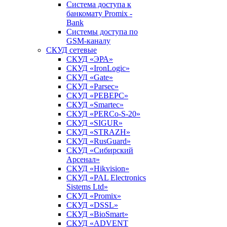
Система доступа к
банкомату Promix -
Bank
Системы доступа по
GSM-каналу
СКУД сетевые
СКУД «ЭРА»
СКУД «IronLogic»
СКУД «Gate»
СКУД «Parsec»
СКУД «РЕВЕРС»
СКУД «Smartec»
СКУД «PERCo-S-20»
СКУД «SIGUR»
СКУД «STRAZH»
СКУД «RusGuard»
СКУД «Сибирский
Арсенал»
СКУД «Hikvision»
СКУД «PAL Electronics
Sistems Ltd»
СКУД «Promix»
СКУД «DSSL»
СКУД «BioSmart»
СКУД «ADVENT