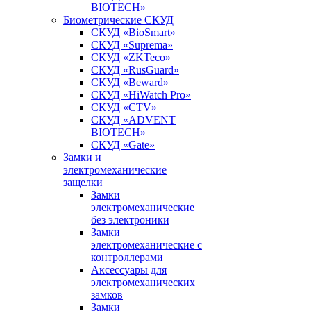
BIOTECH»
Биометрические СКУД
СКУД «BioSmart»
СКУД «Suprema»
СКУД «ZKTeco»
СКУД «RusGuard»
СКУД «Beward»
СКУД «HiWatch Pro»
СКУД «CTV»
СКУД «ADVENT
BIOTECH»
СКУД «Gate»
Замки и
электромеханические
защелки
Замки
электромеханические
без электроники
Замки
электромеханические с
контроллерами
Аксессуары для
электромеханических
замков
Замки