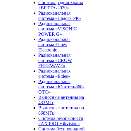
Система радиоохраны
«ВЕТТА-2020»
Радиоканальная
система «Ладога-РК»
Радиоканальная
система «VISONIC
POWER G»
Радиоканальная
система Elmes
Electronic
Радиоканальная
система «CROW
FREEWAVE»
Радиоканальная
система «Eldes»
Радиоканальная
система «Юпитер-868-
ОТС»
Выносные антенны на
433МГц
Выносные антенны на
868МГц
Система безопасности
«AX PRO Hikvision»
Система беспроводной