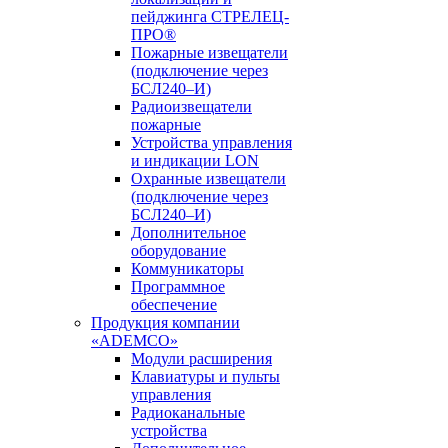
пейджинга СТРЕЛЕЦ-
ПРО®
Пожарные извещатели
(подключение через
БСЛ240–И)
Радиоизвещатели
пожарные
Устройства управления
и индикации LON
Охранные извещатели
(подключение через
БСЛ240–И)
Дополнительное
оборудование
Коммуникаторы
Программное
обеспечение
Продукция компании
«ADEMCO»
Модули расширения
Клавиатуры и пульты
управления
Радиоканальные
устройства