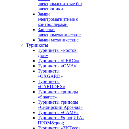
электромагнитные без
электроники
Замки
электромагнитные с
контроллерами
Защелки
электромеханические
Замки механические
Турникеты
Турникеты «Ростов-
Дон»
Турникеты «PERCo»
Турникеты «ОМА»
Турникеты
«OXGARD»
Турникеты
«CARDDEX»
Турникеты триподы
«Smartec»
Турникеты триподы
«Сибирский Арсенал»
Турникеты «САМЕ»
Турникеты &quot;ИРА-
ПРОМ&quot;
Турникеты «ZKTeco»