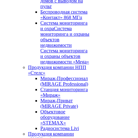
домов с выводом на
пульт
Беспроводная система
«Контакт» 868 МГц
Система мониторинга
и охраСистема
мониторинга и охраны
объектов
недвижимости
Система мониторинга
и охраны объектов
недвижимости «Mega»
Продукция компании НПП
«Стелс»
Мираж-Профессионал
(MIRAGE Professional)
Станция мониторинга
«Мираж»
Мираж-Приват
(MIRAGE Private)
Объектовое
оборудование
«STEMAX»
Радиосистема Livi
Продукция компании