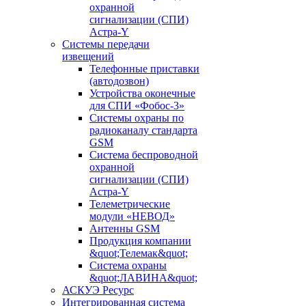
охранной
сигнализации (СПИ)
Астра-Y
Системы передачи
извещений
Телефонные приставки
(автодозвон)
Устройства оконечные
для СПИ «Фобос-3»
Системы охраны по
радиоканалу стандарта
GSM
Система беспроводной
охранной
сигнализации (СПИ)
Астра-Y
Телеметрические
модули «НЕВОД»
Антенны GSM
Продукция компании
&quot;Телемак&quot;
Система охраны
&quot;ЛАВИНА&quot;
АСКУЭ Ресурс
Интегрированная система