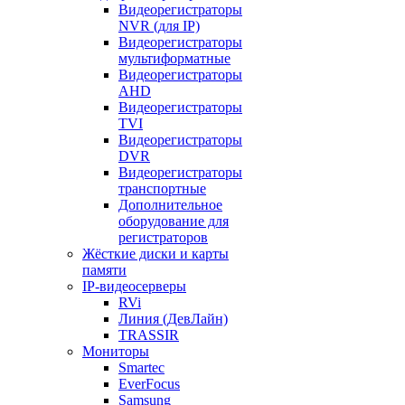
Видеорегистраторы
NVR (для IP)
Видеорегистраторы
мультиформатные
Видеорегистраторы
AHD
Видеорегистраторы
TVI
Видеорегистраторы
DVR
Видеорегистраторы
транспортные
Дополнительное
оборудование для
регистраторов
Жёсткие диски и карты
памяти
IP-видеосерверы
RVi
Линия (ДевЛайн)
TRASSIR
Мониторы
Smartec
EverFocus
Samsung