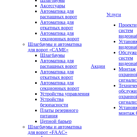
Шлагбаумы
Аксессуары
Автоматика для
Услуги
распашных ворот
Автоматика для
Проекти
откатных ворот
систем
Автоматика для
видеона
секционных ворот
Установ
Шлагбаумы и автоматика
видеона
для ворот «CAME»
Обслуж
Шлагбаумы
систем
Автоматика для
видеона
распашных ворот
Акции
Монтаж
Автоматика для
охранно
откатных ворот
сигнали
Автоматика для
Техниче
секционных ворот
обслужи
Устройства управления
охранно
Устройства
сигнали
безопасности
Установ
Платы резервного
монтаж
питания
Цепной барьер
Шлагбаумы и автоматика
для ворот «FAAC»