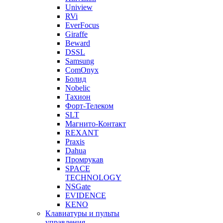
Uniview
RVi
EverFocus
Giraffe
Beward
DSSL
Samsung
ComOnyx
Болид
Nobelic
Тахион
Форт-Телеком
SLT
Магнито-Контакт
REXANT
Praxis
Dahua
Промрукав
SPACE
TECHNOLOGY
NSGate
EVIDENCE
KENO
Клавиатуры и пульты
управления