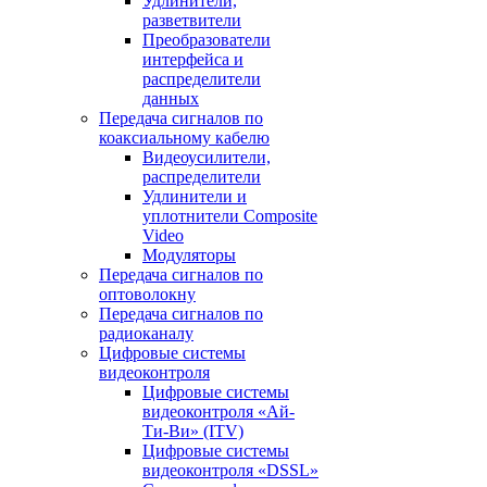
Удлинители,
разветвители
Преобразователи
интерфейса и
распределители
данных
Передача сигналов по
коаксиальному кабелю
Видеоусилители,
распределители
Удлинители и
уплотнители Сomposite
Video
Модуляторы
Передача сигналов по
оптоволокну
Передача сигналов по
радиоканалу
Цифровые системы
видеоконтроля
Цифровые системы
видеоконтроля «Ай-
Ти-Ви» (ITV)
Цифровые системы
видеоконтроля «DSSL»