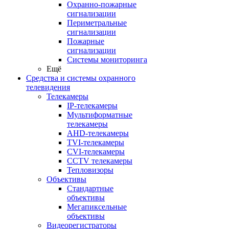
Охранно-пожарные
сигнализации
Периметральные
сигнализации
Пожарные
сигнализации
Системы мониторинга
Ещё
Средства и системы охранного
телевидения
Телекамеры
IP-телекамеры
Мультиформатные
телекамеры
AHD-телекамеры
TVI-телекамеры
CVI-телекамеры
CCTV телекамеры
Тепловизоры
Объективы
Стандартные
объективы
Мегапиксельные
объективы
Видеорегистраторы