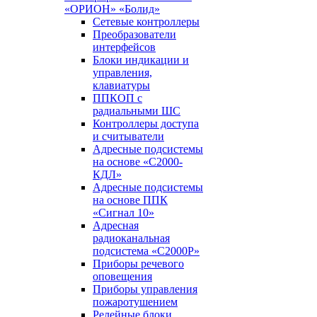
«ОРИОН» «Болид»
Сетевые контроллеры
Преобразователи
интерфейсов
Блоки индикации и
управления,
клавиатуры
ППКОП с
радиальными ШС
Контроллеры доступа
и считыватели
Адресные подсистемы
на основе «С2000-
КДЛ»
Адресные подсистемы
на основе ППК
«Сигнал 10»
Адресная
радиоканальная
подсистема «С2000Р»
Приборы речевого
оповещения
Приборы управления
пожаротушением
Релейные блоки