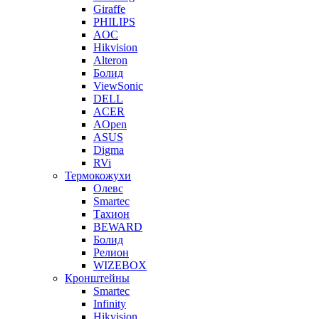
Giraffe
PHILIPS
AOC
Hikvision
Alteron
Болид
ViewSonic
DELL
ACER
AOpen
ASUS
Digma
RVi
Термокожухи
Олевс
Smartec
Тахион
BEWARD
Болид
Релион
WIZEBOX
Кронштейны
Smartec
Infinity
Hikvision