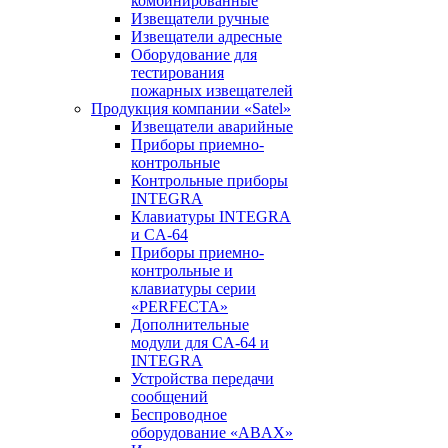
комбинированные
Извещатели ручные
Извещатели адресные
Оборудование для
тестирования
пожарных извещателей
Продукция компании «Satel»
Извещатели аварийные
Приборы приемно-
контрольные
Контрольные приборы
INTEGRA
Клавиатуры INTEGRA
и CA-64
Приборы приемно-
контрольные и
клавиатуры серии
«PERFECTA»
Дополнительные
модули для CA-64 и
INTEGRA
Устройства передачи
сообщений
Беспроводное
оборудование «ABAX»