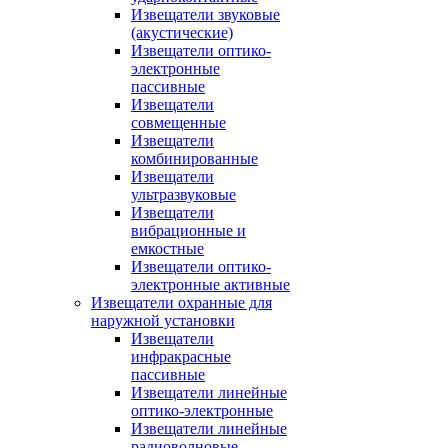
Извещатели звуковые
(акустические)
Извещатели оптико-
электронные
пассивные
Извещатели
совмещенные
Извещатели
комбинированные
Извещатели
ультразвуковые
Извещатели
вибрационные и
емкостные
Извещатели оптико-
электронные активные
Извещатели охранные для
наружной установки
Извещатели
инфракрасные
пассивные
Извещатели линейные
оптико-электронные
Извещатели линейные
радиоволновые