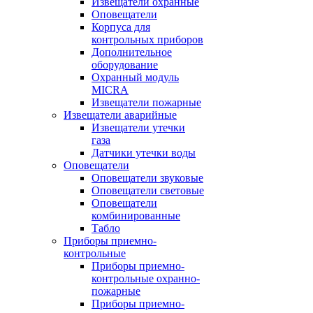
Извещатели охранные
Оповещатели
Корпуса для
контрольных приборов
Дополнительное
оборудование
Охранный модуль
MICRA
Извещатели пожарные
Извещатели аварийные
Извещатели утечки
газа
Датчики утечки воды
Оповещатели
Оповещатели звуковые
Оповещатели световые
Оповещатели
комбинированные
Табло
Приборы приемно-
контрольные
Приборы приемно-
контрольные охранно-
пожарные
Приборы приемно-