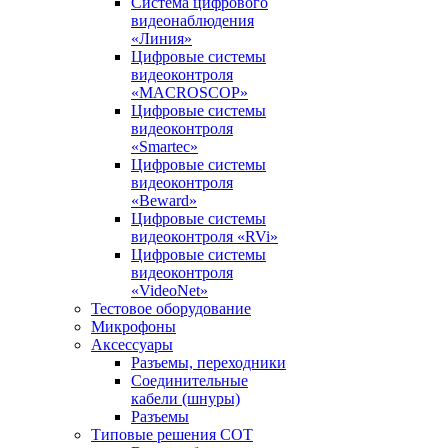
Система цифрового
видеонаблюдения
«Линия»
Цифровые системы
видеоконтроля
«MACROSCOP»
Цифровые системы
видеоконтроля
«Smartec»
Цифровые системы
видеоконтроля
«Beward»
Цифровые системы
видеоконтроля «RVi»
Цифровые системы
видеоконтроля
«VideoNet»
Тестовое оборудование
Микрофоны
Аксессуары
Разъемы, переходники
Соединительные
кабели (шнуры)
Разъемы
Типовые решения СОТ