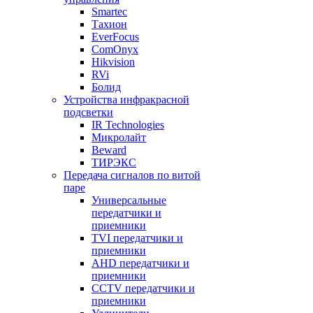
Smartec
Тахион
EverFocus
ComOnyx
Hikvision
RVi
Болид
Устройства инфракрасной
подсветки
IR Technologies
Микролайт
Beward
ТИРЭКС
Передача сигналов по витой
паре
Универсальные
передатчики и
приемники
TVI передатчики и
приемники
AHD передатчики и
приемники
CCTV передатчики и
приемники