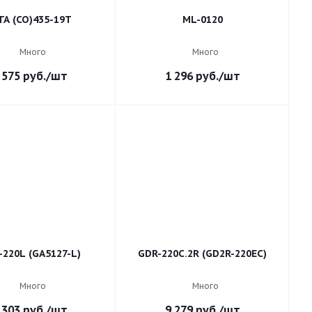
ГА (СО)435-19Т
ML-0120
Много
Много
 575
руб.
/шт
1 296
руб.
/шт
-220L (GA5127-L)
GDR-220C.2R (GD2R-220EC)
Много
Много
 303
руб.
/шт
9 279
руб.
/шт