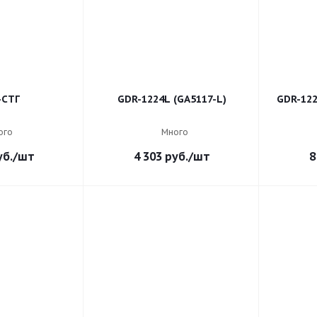
-СТГ
GDR-1224L (GA5117-L)
GDR-122
ого
Много
б.
/шт
4 303
руб.
/шт
8