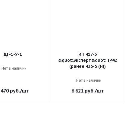
ДГ-1-У-1
ИП 417-5
&quot;Эксперт&quot; IP42
(ранее 435-5 (Н))
Нет в наличии
Нет в наличии
 470
руб.
/шт
6 621
руб.
/шт