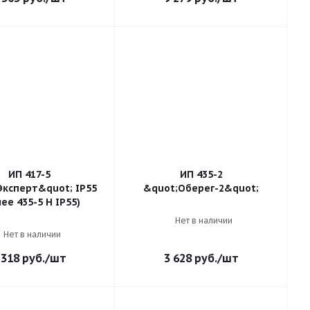
ИП 417-5
ИП 435-2
Эксперт&quot; IP55
&quot;Оберег-2&quot;
ее 435-5 Н IP55)
Нет в наличии
Нет в наличии
 318
руб.
/шт
3 628
руб.
/шт