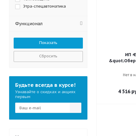
Этра-спецавтоматика
Функционал
ИП 4
Сбросить
&quot;Обер
Нет в 
Будьте всегда в курсе!
4 516
ру
Узнавайте о скидках и акциях
первым