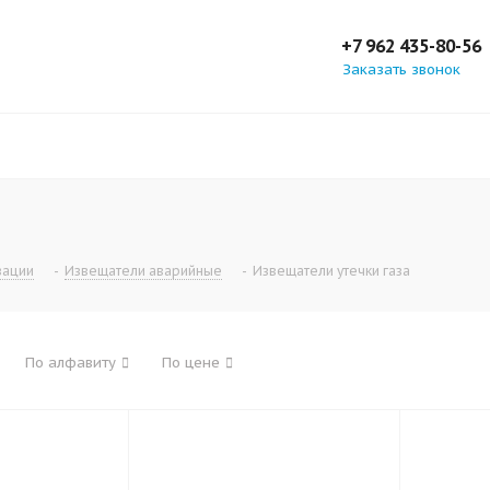
+7 962 435-80-56
Заказать звонок
зации
-
Извещатели аварийные
-
Извещатели утечки газа
По алфавиту
По цене