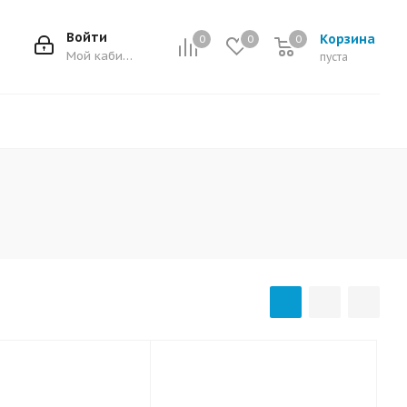
Войти
Корзина
0
0
0
0
Мой кабинет
пуста