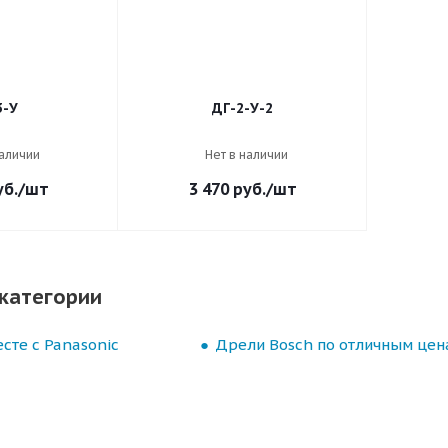
3-У
ДГ-2-У-2
наличии
Нет в наличии
б.
/шт
3 470
руб.
/шт
категории
сте с Panasonic
Дрели Bosch по отличным цен