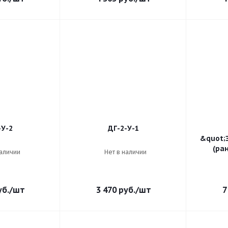
-У-2
ДГ-2-У-1
&quot;
(ран
наличии
Нет в наличии
б.
/шт
3 470
руб.
/шт
7