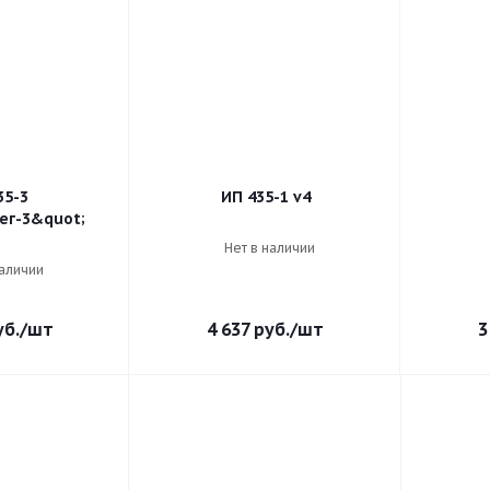
35-3
ИП 435-1 v4
ег-3&quot;
Нет в наличии
наличии
б.
/шт
4 637
руб.
/шт
3