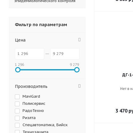
эпидемиологического контроля
Фильтр по параметрам
Цена
1 296
9 279
ДГ-1
Производитель
Нет в 
MaviGard
Полисервис
3 470
ру
РадоТехно
Риэлта
Спецавтоматика, Бийск
Технозащита