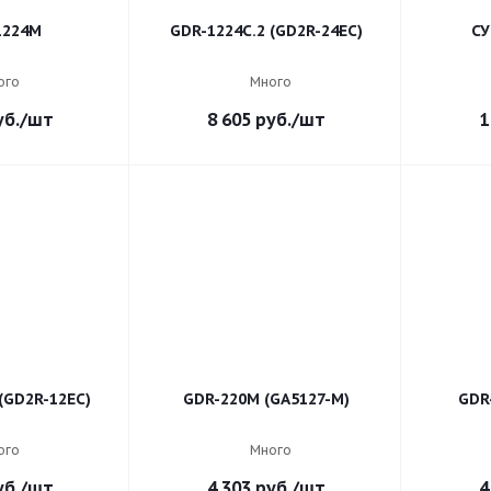
1224M
GDR-1224C.2 (GD2R-24EC)
СУ
ого
Много
б.
/шт
8 605
руб.
/шт
1
(GD2R-12EC)
GDR-220M (GA5127-M)
GDR
ого
Много
б.
/шт
4 303
руб.
/шт
4