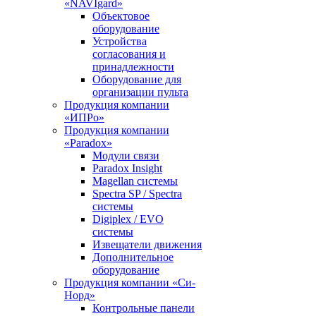
«NAVIgard»
Объектовое
оборудование
Устройства
согласования и
принадлежности
Оборудование для
организации пульта
Продукция компании
«ИПРо»
Продукция компании
«Paradox»
Модули связи
Paradox Insight
Magellan системы
Spectra SP / Spectra
системы
Digiplex / EVO
системы
Извещатели движения
Дополнительное
оборудование
Продукция компании «Си-
Норд»
Контрольные панели