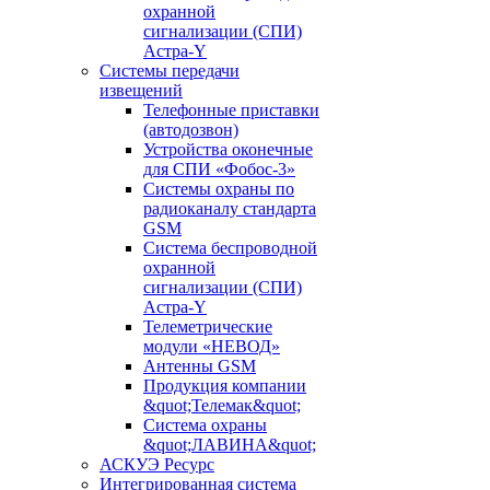
охранной
сигнализации (СПИ)
Астра-Y
Системы передачи
извещений
Телефонные приставки
(автодозвон)
Устройства оконечные
для СПИ «Фобос-3»
Системы охраны по
радиоканалу стандарта
GSM
Система беспроводной
охранной
сигнализации (СПИ)
Астра-Y
Телеметрические
модули «НЕВОД»
Антенны GSM
Продукция компании
&quot;Телемак&quot;
Система охраны
&quot;ЛАВИНА&quot;
АСКУЭ Ресурс
Интегрированная система