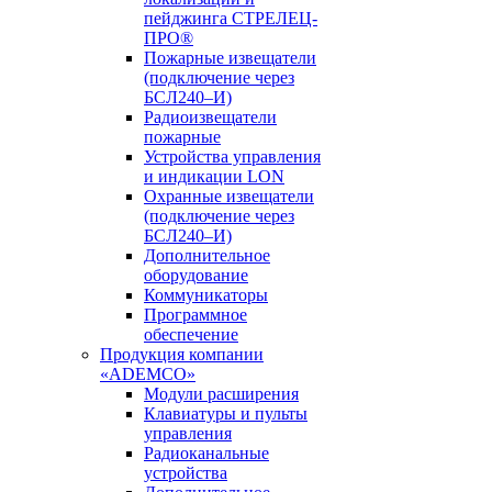
пейджинга СТРЕЛЕЦ-
ПРО®
Пожарные извещатели
(подключение через
БСЛ240–И)
Радиоизвещатели
пожарные
Устройства управления
и индикации LON
Охранные извещатели
(подключение через
БСЛ240–И)
Дополнительное
оборудование
Коммуникаторы
Программное
обеспечение
Продукция компании
«ADEMCO»
Модули расширения
Клавиатуры и пульты
управления
Радиоканальные
устройства