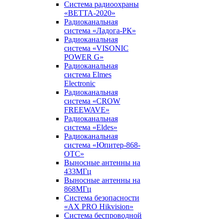
Система радиоохраны
«ВЕТТА-2020»
Радиоканальная
система «Ладога-РК»
Радиоканальная
система «VISONIC
POWER G»
Радиоканальная
система Elmes
Electronic
Радиоканальная
система «CROW
FREEWAVE»
Радиоканальная
система «Eldes»
Радиоканальная
система «Юпитер-868-
ОТС»
Выносные антенны на
433МГц
Выносные антенны на
868МГц
Система безопасности
«AX PRO Hikvision»
Система беспроводной