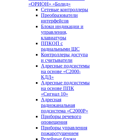
«ОРИОН» «Болид»
Сетевые контроллеры
Преобразователи
интерфейсов
Блоки индикации и
управления,
клавиатуры
ППКОП с
радиальными ШС
Контроллеры доступа
и считыватели
Адресные подсистемы
на основе «С2000-
КДЛ»
Адресные подсистемы
на основе ППК
«Сигнал 10»
Адресная
радиоканальная
подсистема «С2000Р»
Приборы речевого
оповещения
Приборы управления
пожаротушением
Релейные блоки