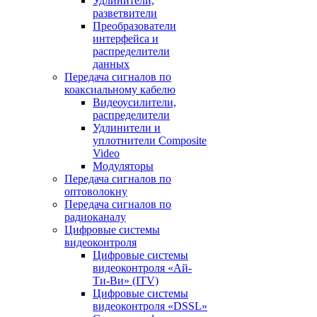
Удлинители,
разветвители
Преобразователи
интерфейса и
распределители
данных
Передача сигналов по
коаксиальному кабелю
Видеоусилители,
распределители
Удлинители и
уплотнители Сomposite
Video
Модуляторы
Передача сигналов по
оптоволокну
Передача сигналов по
радиоканалу
Цифровые системы
видеоконтроля
Цифровые системы
видеоконтроля «Ай-
Ти-Ви» (ITV)
Цифровые системы
видеоконтроля «DSSL»