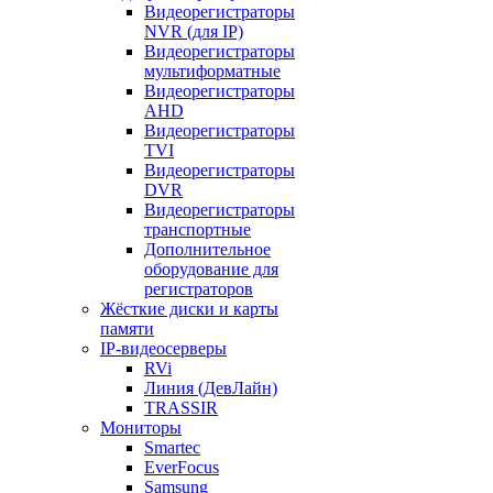
Видеорегистраторы
NVR (для IP)
Видеорегистраторы
мультиформатные
Видеорегистраторы
AHD
Видеорегистраторы
TVI
Видеорегистраторы
DVR
Видеорегистраторы
транспортные
Дополнительное
оборудование для
регистраторов
Жёсткие диски и карты
памяти
IP-видеосерверы
RVi
Линия (ДевЛайн)
TRASSIR
Мониторы
Smartec
EverFocus
Samsung