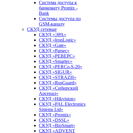
Система доступа к
банкомату Promix -
Bank
Системы доступа по
GSM-каналу
СКУД сетевые
СКУД «ЭРА»
СКУД «IronLogic»
СКУД «Gate»
СКУД «Parsec»
СКУД «РЕВЕРС»
СКУД «Smartec»
СКУД «PERCo-S-20»
СКУД «SIGUR»
СКУД «STRAZH»
СКУД «RusGuard»
СКУД «Сибирский
Арсенал»
СКУД «Hikvision»
СКУД «PAL Electronics
Sistems Ltd»
СКУД «Promix»
СКУД «DSSL»
СКУД «BioSmart»
СКУД «ADVENT