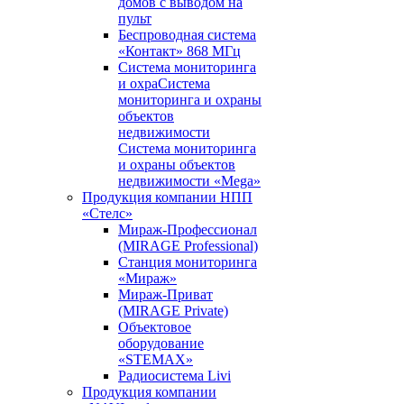
домов с выводом на
пульт
Беспроводная система
«Контакт» 868 МГц
Система мониторинга
и охраСистема
мониторинга и охраны
объектов
недвижимости
Система мониторинга
и охраны объектов
недвижимости «Mega»
Продукция компании НПП
«Стелс»
Мираж-Профессионал
(MIRAGE Professional)
Станция мониторинга
«Мираж»
Мираж-Приват
(MIRAGE Private)
Объектовое
оборудование
«STEMAX»
Радиосистема Livi
Продукция компании