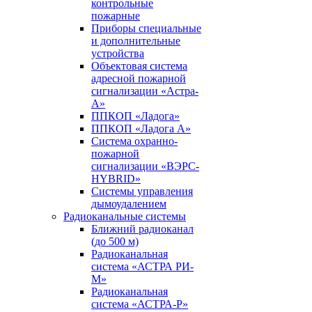
контрольные
пожарные
Приборы специальные
и дополнительные
устройства
Объектовая система
адресной пожарной
сигнализации «Астра-
А»
ППКОП «Ладога»
ППКОП «Ладога А»
Система охранно-
пожарной
сигнализации «ВЭРС-
HYBRID»
Системы управления
дымоудалением
Радиоканальные системы
Ближний радиоканал
(до 500 м)
Радиоканальная
система «АСТРА РИ-
М»
Радиоканальная
система «АСТРА-Р»