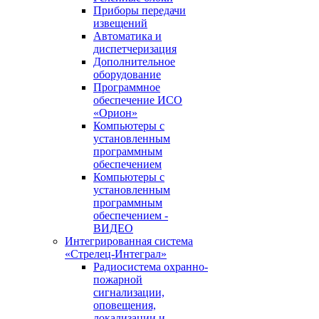
Приборы передачи
извещений
Автоматика и
диспетчеризация
Дополнительное
оборудование
Программное
обеспечение ИСО
«Орион»
Компьютеры с
установленным
программным
обеспечением
Компьютеры с
установленным
программным
обеспечением -
ВИДЕО
Интегрированная система
«Стрелец-Интеграл»
Радиосистема охранно-
пожарной
сигнализации,
оповещения,
локализации и