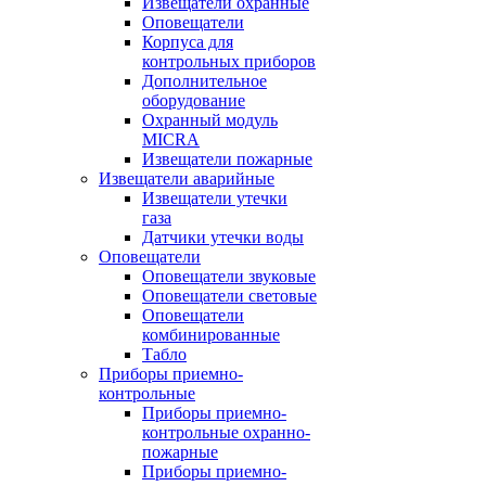
Извещатели охранные
Оповещатели
Корпуса для
контрольных приборов
Дополнительное
оборудование
Охранный модуль
MICRA
Извещатели пожарные
Извещатели аварийные
Извещатели утечки
газа
Датчики утечки воды
Оповещатели
Оповещатели звуковые
Оповещатели световые
Оповещатели
комбинированные
Табло
Приборы приемно-
контрольные
Приборы приемно-
контрольные охранно-
пожарные
Приборы приемно-