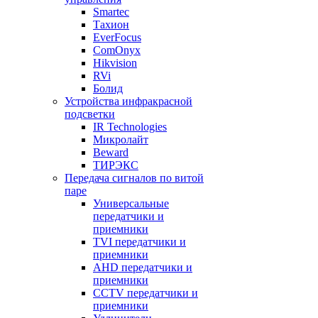
Smartec
Тахион
EverFocus
ComOnyx
Hikvision
RVi
Болид
Устройства инфракрасной
подсветки
IR Technologies
Микролайт
Beward
ТИРЭКС
Передача сигналов по витой
паре
Универсальные
передатчики и
приемники
TVI передатчики и
приемники
AHD передатчики и
приемники
CCTV передатчики и
приемники