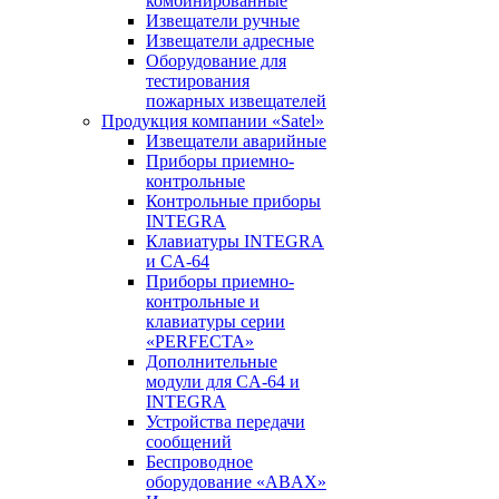
комбинированные
Извещатели ручные
Извещатели адресные
Оборудование для
тестирования
пожарных извещателей
Продукция компании «Satel»
Извещатели аварийные
Приборы приемно-
контрольные
Контрольные приборы
INTEGRA
Клавиатуры INTEGRA
и CA-64
Приборы приемно-
контрольные и
клавиатуры серии
«PERFECTA»
Дополнительные
модули для CA-64 и
INTEGRA
Устройства передачи
сообщений
Беспроводное
оборудование «ABAX»