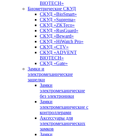
BIOTECH»
Биометрические СКУД
СКУД «BioSmart»
СКУД «Suprema»
СКУД «ZKTeco»
СКУД «RusGuard»
СКУД «Beward»
СКУД «HiWatch Pro»
СКУД «CTV»
СКУД «ADVENT
BIOTECH»
СКУД «Gate»
Замки и
электромеханические
защелки
Замки
электромеханические
без электроники
Замки
электромеханические с
контроллерами
Аксессуары для
электромеханических
замков
Замки