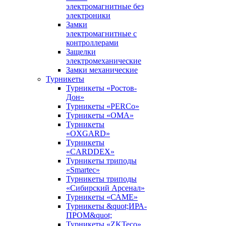
электромагнитные без
электроники
Замки
электромагнитные с
контроллерами
Защелки
электромеханические
Замки механические
Турникеты
Турникеты «Ростов-
Дон»
Турникеты «PERCo»
Турникеты «ОМА»
Турникеты
«OXGARD»
Турникеты
«CARDDEX»
Турникеты триподы
«Smartec»
Турникеты триподы
«Сибирский Арсенал»
Турникеты «САМЕ»
Турникеты &quot;ИРА-
ПРОМ&quot;
Турникеты «ZKTeco»