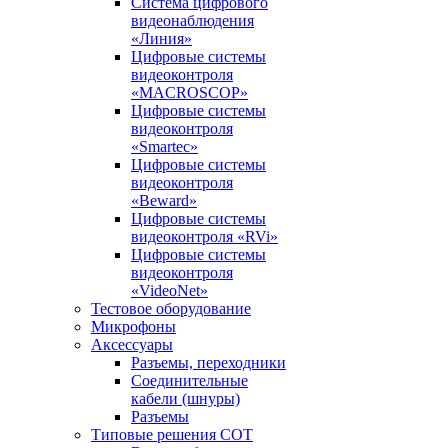
Система цифрового
видеонаблюдения
«Линия»
Цифровые системы
видеоконтроля
«MACROSCOP»
Цифровые системы
видеоконтроля
«Smartec»
Цифровые системы
видеоконтроля
«Beward»
Цифровые системы
видеоконтроля «RVi»
Цифровые системы
видеоконтроля
«VideoNet»
Тестовое оборудование
Микрофоны
Аксессуары
Разъемы, переходники
Соединительные
кабели (шнуры)
Разъемы
Типовые решения СОТ