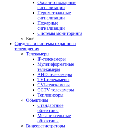
Охранно-пожарные
сигнализации
Периметральные
сигнализации
Пожарные
сигнализации
Системы мониторинга
Ещё
Средства и системы охранного
телевидения
Телекамеры
IP-телекамеры
Мультиформатные
телекамеры
AHD-телекамеры
TVI-телекамеры
CVI-телекамеры
CCTV телекамеры
Тепловизоры
Объективы
Стандартные
объективы
Мегапиксельные
объективы
Видеорегистраторы