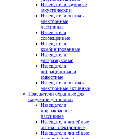
Извещатели звуковые
(акустические)
Извещатели оптико-
электронные
пассивные
Извещатели
совмещенные
Извещатели
комбинированные
Извещатели
ультразвуковые
Извещатели
вибрационные и
емкостные
Извещатели оптико-
электронные активные
Извещатели охранные для
наружной установки
Извещатели
инфракрасные
пассивные
Извещатели линейные
оптико-электронные
Извещатели линейные
радиоволновые