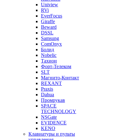
Uniview
RVi
EverFocus
Giraffe
Beward
DSSL
Samsung
ComOnyx
Болид
Nobelic
Тахион
Форт-Телеком
SLT
Магнито-Контакт
REXANT
Praxis
Dahua
Промрукав
SPACE
TECHNOLOGY
NSGate
EVIDENCE
KENO
Клавиатуры и пульты
управления