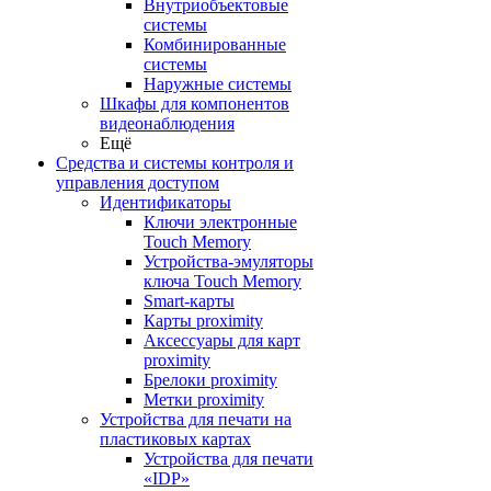
Внутриобъектовые
системы
Комбинированные
системы
Наружные системы
Шкафы для компонентов
видеонаблюдения
Ещё
Средства и системы контроля и
управления доступом
Идентификаторы
Ключи электронные
Touch Memory
Устройства-эмуляторы
ключа Touch Memory
Smart-карты
Карты proximity
Аксессуары для карт
proximitу
Брелоки proximity
Метки proximity
Устройства для печати на
пластиковых картах
Устройства для печати
«IDP»