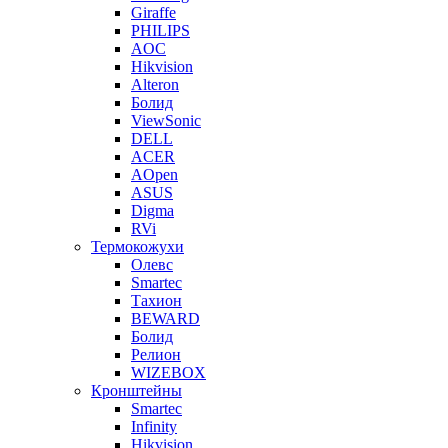
Giraffe
PHILIPS
AOC
Hikvision
Alteron
Болид
ViewSonic
DELL
ACER
AOpen
ASUS
Digma
RVi
Термокожухи
Олевс
Smartec
Тахион
BEWARD
Болид
Релион
WIZEBOX
Кронштейны
Smartec
Infinity
Hikvision