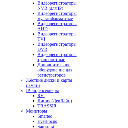
Видеорегистраторы
NVR (для IP)
Видеорегистраторы
мультиформатные
Видеорегистраторы
AHD
Видеорегистраторы
TVI
Видеорегистраторы
DVR
Видеорегистраторы
транспортные
Дополнительное
оборудование для
регистраторов
Жёсткие диски и карты
памяти
IP-видеосерверы
RVi
Линия (ДевЛайн)
TRASSIR
Мониторы
Smartec
EverFocus
Samsung