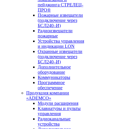
пейджинга СТРЕЛЕЦ-
ПРО®
Пожарные извещатели
(подключение через
БСЛ240–И)
Радиоизвещатели
пожарные
Устройства управления
и индикации LON
Охранные извещатели
(подключение через
БСЛ240–И)
Дополнительное
оборудование
Коммуникаторы
Программное
обеспечение
Продукция компании
«ADEMCO»
Модули расширения
Клавиатуры и пульты
управления
Радиоканальные
устройства