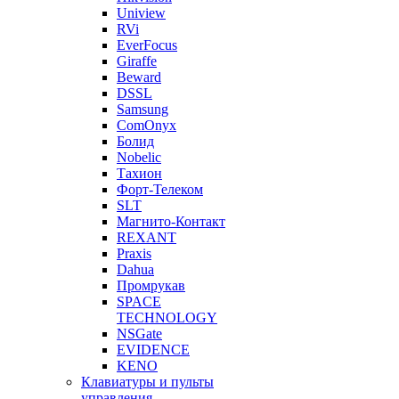
Uniview
RVi
EverFocus
Giraffe
Beward
DSSL
Samsung
ComOnyx
Болид
Nobelic
Тахион
Форт-Телеком
SLT
Магнито-Контакт
REXANT
Praxis
Dahua
Промрукав
SPACE
TECHNOLOGY
NSGate
EVIDENCE
KENO
Клавиатуры и пульты
управления