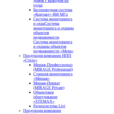
домов с выводом на
пульт
Беспроводная система
«Контакт» 868 МГц
Система мониторинга
и охраСистема
мониторинга и охраны
объектов
недвижимости
Система мониторинга
и охраны объектов
недвижимости «Mega»
Продукция компании НПП
«Стелс»
Мираж-Профессионал
(MIRAGE Professional)
Станция мониторинга
«Мираж»
Мираж-Приват
(MIRAGE Private)
Объектовое
оборудование
«STEMAX»
Радиосистема Livi
Продукция компании