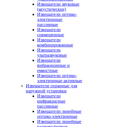
Извещатели звуковые
(акустические)
Извещатели оптико-
электронные
пассивные
Извещатели
совмещенные
Извещатели
комбинированные
Извещатели
ультразвуковые
Извещатели
вибрационные и
емкостные
Извещатели оптико-
электронные активные
Извещатели охранные для
наружной установки
Извещатели
инфракрасные
пассивные
Извещатели линейные
оптико-электронные
Извещатели линейные
радиоволновые