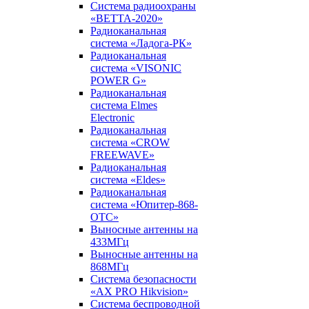
Система радиоохраны
«ВЕТТА-2020»
Радиоканальная
система «Ладога-РК»
Радиоканальная
система «VISONIC
POWER G»
Радиоканальная
система Elmes
Electronic
Радиоканальная
система «CROW
FREEWAVE»
Радиоканальная
система «Eldes»
Радиоканальная
система «Юпитер-868-
ОТС»
Выносные антенны на
433МГц
Выносные антенны на
868МГц
Система безопасности
«AX PRO Hikvision»
Система беспроводной