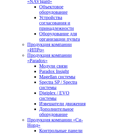
«NAVIgard»
Объектовое
оборудование
Устройства
согласования и
принадлежности
Оборудование для
организации пульта
Продукция компании
«ИПРо»
Продукция компании
«Paradox»
Модули связи
Paradox Insight
Magellan системы
Spectra SP / Spectra
системы
Digiplex / EVO
системы
Извещатели движения
Дополнительное
оборудование
Продукция компании «Си-
Норд»
Контрольные панели