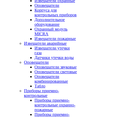
Извещатели охранные
Оповещатели
Корпуса для
контрольных приборов
Дополнительное
оборудование
Охранный модуль
MICRA
Извещатели пожарные
Извещатели аварийные
Извещатели утечки
газа
Датчики утечки воды
Оповещатели
Оповещатели звуковые
Оповещатели световые
Оповещатели
комбинированные
Табло
Приборы приемно-
контрольные
Приборы приемно-
контрольные охранно-
пожарные
Приборы приемно-