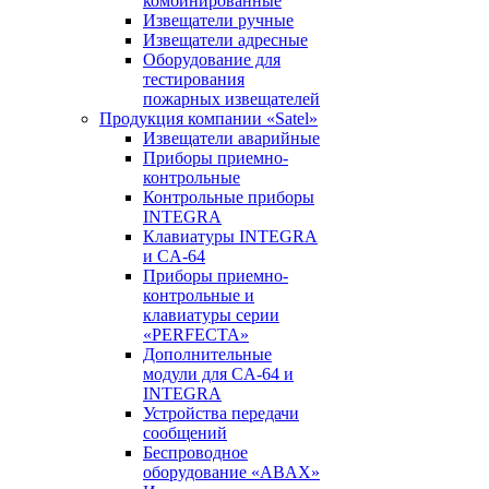
комбинированные
Извещатели ручные
Извещатели адресные
Оборудование для
тестирования
пожарных извещателей
Продукция компании «Satel»
Извещатели аварийные
Приборы приемно-
контрольные
Контрольные приборы
INTEGRA
Клавиатуры INTEGRA
и CA-64
Приборы приемно-
контрольные и
клавиатуры серии
«PERFECTA»
Дополнительные
модули для CA-64 и
INTEGRA
Устройства передачи
сообщений
Беспроводное
оборудование «ABAX»