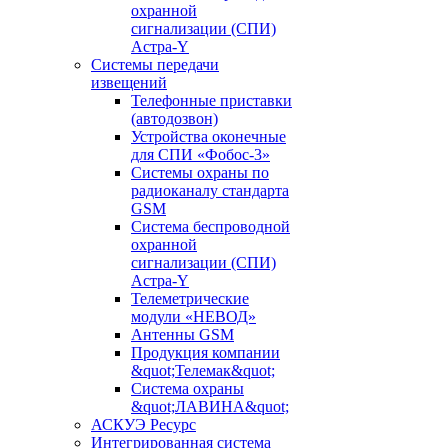
охранной
сигнализации (СПИ)
Астра-Y
Системы передачи
извещений
Телефонные приставки
(автодозвон)
Устройства оконечные
для СПИ «Фобос-3»
Системы охраны по
радиоканалу стандарта
GSM
Система беспроводной
охранной
сигнализации (СПИ)
Астра-Y
Телеметрические
модули «НЕВОД»
Антенны GSM
Продукция компании
&quot;Телемак&quot;
Система охраны
&quot;ЛАВИНА&quot;
АСКУЭ Ресурс
Интегрированная система