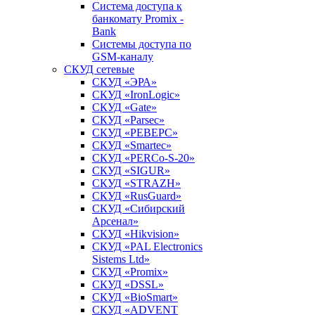
Система доступа к
банкомату Promix -
Bank
Системы доступа по
GSM-каналу
СКУД сетевые
СКУД «ЭРА»
СКУД «IronLogic»
СКУД «Gate»
СКУД «Parsec»
СКУД «РЕВЕРС»
СКУД «Smartec»
СКУД «PERCo-S-20»
СКУД «SIGUR»
СКУД «STRAZH»
СКУД «RusGuard»
СКУД «Сибирский
Арсенал»
СКУД «Hikvision»
СКУД «PAL Electronics
Sistems Ltd»
СКУД «Promix»
СКУД «DSSL»
СКУД «BioSmart»
СКУД «ADVENT