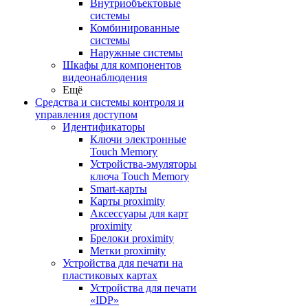
Внутриобъектовые
системы
Комбинированные
системы
Наружные системы
Шкафы для компонентов
видеонаблюдения
Ещё
Средства и системы контроля и
управления доступом
Идентификаторы
Ключи электронные
Touch Memory
Устройства-эмуляторы
ключа Touch Memory
Smart-карты
Карты proximity
Аксессуары для карт
proximitу
Брелоки proximity
Метки proximity
Устройства для печати на
пластиковых картах
Устройства для печати
«IDP»