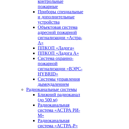
контрольные
пожарные
Приборы специальные
и дополнительные
устройства
Объектовая система
адресной пожарной
сигнализации «Астра-
А»
ППКОП «Ладога»
ППКОП «Ладога А»
Система охранно-
пожарной
сигнализации «ВЭРС-
HYBRID»
Системы управления
дымоудалением
Радиоканальные системы
Ближний радиоканал
(до 500 м)
Радиоканальная
система «АСТРА РИ-
М»
Радиоканальная
система «АСТРА-Р»