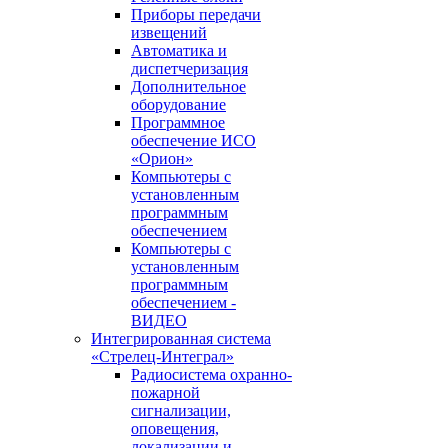
Приборы передачи
извещений
Автоматика и
диспетчеризация
Дополнительное
оборудование
Программное
обеспечение ИСО
«Орион»
Компьютеры с
установленным
программным
обеспечением
Компьютеры с
установленным
программным
обеспечением -
ВИДЕО
Интегрированная система
«Стрелец-Интеграл»
Радиосистема охранно-
пожарной
сигнализации,
оповещения,
локализации и