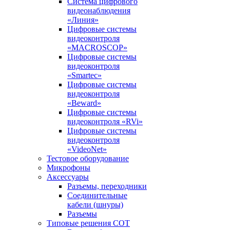
Система цифрового
видеонаблюдения
«Линия»
Цифровые системы
видеоконтроля
«MACROSCOP»
Цифровые системы
видеоконтроля
«Smartec»
Цифровые системы
видеоконтроля
«Beward»
Цифровые системы
видеоконтроля «RVi»
Цифровые системы
видеоконтроля
«VideoNet»
Тестовое оборудование
Микрофоны
Аксессуары
Разъемы, переходники
Соединительные
кабели (шнуры)
Разъемы
Типовые решения СОТ