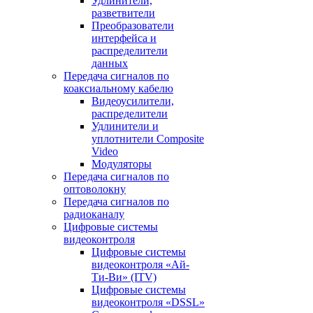
Удлинители,
разветвители
Преобразователи
интерфейса и
распределители
данных
Передача сигналов по
коаксиальному кабелю
Видеоусилители,
распределители
Удлинители и
уплотнители Сomposite
Video
Модуляторы
Передача сигналов по
оптоволокну
Передача сигналов по
радиоканалу
Цифровые системы
видеоконтроля
Цифровые системы
видеоконтроля «Ай-
Ти-Ви» (ITV)
Цифровые системы
видеоконтроля «DSSL»