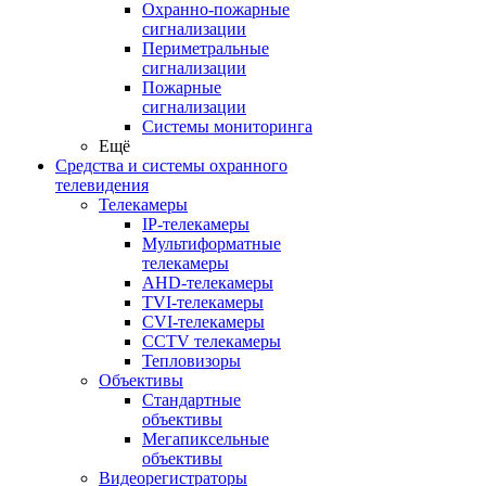
Охранно-пожарные
сигнализации
Периметральные
сигнализации
Пожарные
сигнализации
Системы мониторинга
Ещё
Средства и системы охранного
телевидения
Телекамеры
IP-телекамеры
Мультиформатные
телекамеры
AHD-телекамеры
TVI-телекамеры
CVI-телекамеры
CCTV телекамеры
Тепловизоры
Объективы
Стандартные
объективы
Мегапиксельные
объективы
Видеорегистраторы