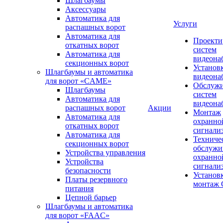
Шлагбаумы
Аксессуары
Автоматика для
Услуги
распашных ворот
Автоматика для
Проекти
откатных ворот
систем
Автоматика для
видеона
секционных ворот
Установ
Шлагбаумы и автоматика
видеона
для ворот «CAME»
Обслуж
Шлагбаумы
систем
Автоматика для
видеона
распашных ворот
Акции
Монтаж
Автоматика для
охранно
откатных ворот
сигнали
Автоматика для
Техниче
секционных ворот
обслужи
Устройства управления
охранно
Устройства
сигнали
безопасности
Установ
Платы резервного
монтаж
питания
Цепной барьер
Шлагбаумы и автоматика
для ворот «FAAC»