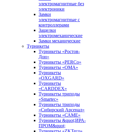
электромагнитные без
электроники
Замки
электромагнитные с
контроллерами
Защелки
электромеханические
Замки механические
Турникеты
Турникеты «Ростов-
Дон»
Турникеты «PERCo»
Турникеты «ОМА»
Турникеты
«OXGARD»
Турникеты
«CARDDEX»
Турникеты триподы
«Smartec»
Турникеты триподы
«Сибирский Арсенал»
Турникеты «САМЕ»
Турникеты &quot;ИРА-
ПРОМ&quot;
Турникеты «ZKTeco»