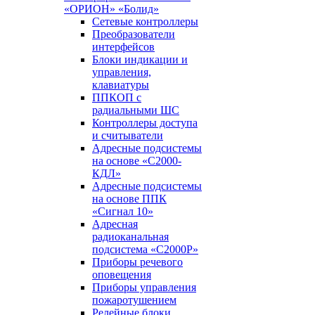
«ОРИОН» «Болид»
Сетевые контроллеры
Преобразователи
интерфейсов
Блоки индикации и
управления,
клавиатуры
ППКОП с
радиальными ШС
Контроллеры доступа
и считыватели
Адресные подсистемы
на основе «С2000-
КДЛ»
Адресные подсистемы
на основе ППК
«Сигнал 10»
Адресная
радиоканальная
подсистема «С2000Р»
Приборы речевого
оповещения
Приборы управления
пожаротушением
Релейные блоки