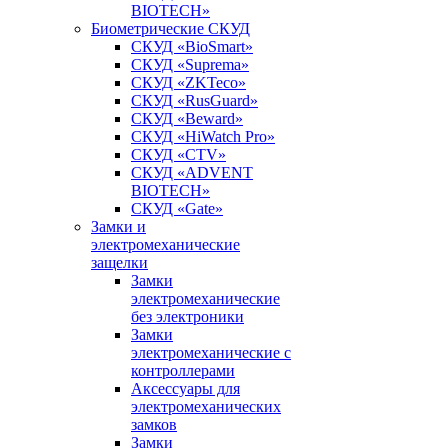
BIOTECH»
Биометрические СКУД
СКУД «BioSmart»
СКУД «Suprema»
СКУД «ZKTeco»
СКУД «RusGuard»
СКУД «Beward»
СКУД «HiWatch Pro»
СКУД «CTV»
СКУД «ADVENT
BIOTECH»
СКУД «Gate»
Замки и
электромеханические
защелки
Замки
электромеханические
без электроники
Замки
электромеханические с
контроллерами
Аксессуары для
электромеханических
замков
Замки