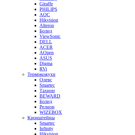
Giraffe
PHILIPS
AOC
Hikvision
Alteron
Болид
ViewSonic
DELL
ACER
AOpen
ASUS
Digma
RVi
Термокожухи
Олевс
Smartec
Тахион
BEWARD
Болид
Релион
WIZEBOX
Кронштейны
Smartec
Infinity
Hikvision