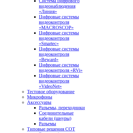
Система цифрового
видеонаблюдения
«Линия»
Цифровые системы
видеоконтроля
«MACROSCOP»
Цифровые системы
видеоконтроля
«Smartec»
Цифровые системы
видеоконтроля
«Beward»
Цифровые системы
видеоконтроля «RVi»
Цифровые системы
видеоконтроля
«VideoNet»
Тестовое оборудование
Микрофоны
Аксессуары
Разъемы, переходники
Соединительные
кабели (шнуры)
Разъемы
Типовые решения СОТ