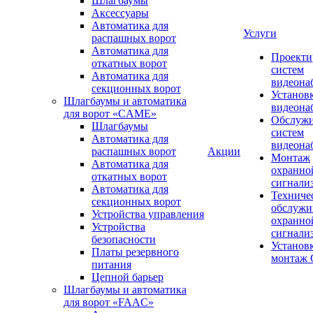
Шлагбаумы
Аксессуары
Автоматика для
Услуги
распашных ворот
Автоматика для
Проекти
откатных ворот
систем
Автоматика для
видеона
секционных ворот
Установ
Шлагбаумы и автоматика
видеона
для ворот «CAME»
Обслуж
Шлагбаумы
систем
Автоматика для
видеона
распашных ворот
Акции
Монтаж
Автоматика для
охранно
откатных ворот
сигнали
Автоматика для
Техниче
секционных ворот
обслужи
Устройства управления
охранно
Устройства
сигнали
безопасности
Установ
Платы резервного
монтаж
питания
Цепной барьер
Шлагбаумы и автоматика
для ворот «FAAC»