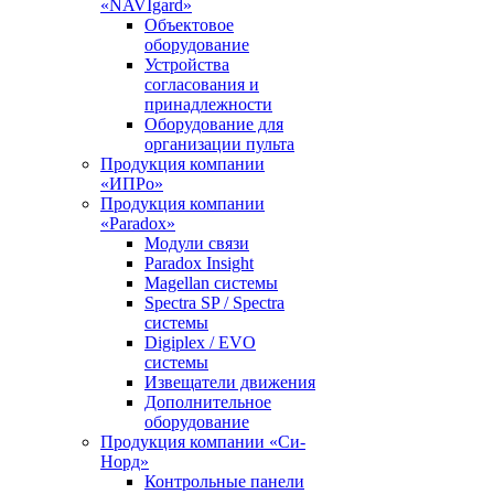
«NAVIgard»
Объектовое
оборудование
Устройства
согласования и
принадлежности
Оборудование для
организации пульта
Продукция компании
«ИПРо»
Продукция компании
«Paradox»
Модули связи
Paradox Insight
Magellan системы
Spectra SP / Spectra
системы
Digiplex / EVO
системы
Извещатели движения
Дополнительное
оборудование
Продукция компании «Си-
Норд»
Контрольные панели