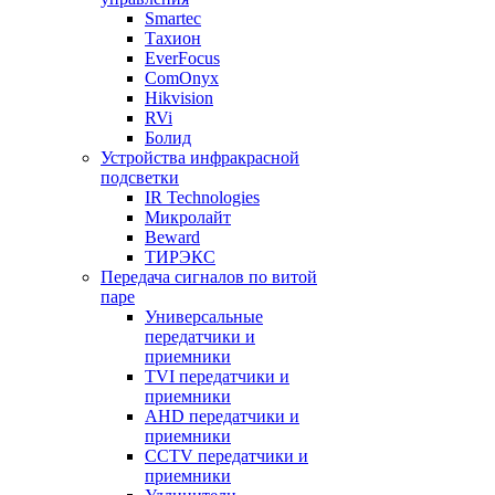
Smartec
Тахион
EverFocus
ComOnyx
Hikvision
RVi
Болид
Устройства инфракрасной
подсветки
IR Technologies
Микролайт
Beward
ТИРЭКС
Передача сигналов по витой
паре
Универсальные
передатчики и
приемники
TVI передатчики и
приемники
AHD передатчики и
приемники
CCTV передатчики и
приемники