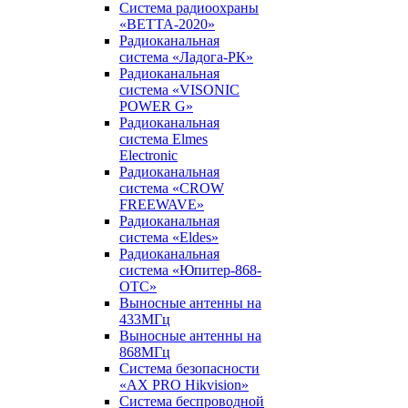
Система радиоохраны
«ВЕТТА-2020»
Радиоканальная
система «Ладога-РК»
Радиоканальная
система «VISONIC
POWER G»
Радиоканальная
система Elmes
Electronic
Радиоканальная
система «CROW
FREEWAVE»
Радиоканальная
система «Eldes»
Радиоканальная
система «Юпитер-868-
ОТС»
Выносные антенны на
433МГц
Выносные антенны на
868МГц
Система безопасности
«AX PRO Hikvision»
Система беспроводной