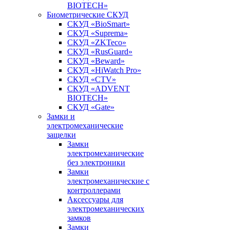
BIOTECH»
Биометрические СКУД
СКУД «BioSmart»
СКУД «Suprema»
СКУД «ZKTeco»
СКУД «RusGuard»
СКУД «Beward»
СКУД «HiWatch Pro»
СКУД «CTV»
СКУД «ADVENT
BIOTECH»
СКУД «Gate»
Замки и
электромеханические
защелки
Замки
электромеханические
без электроники
Замки
электромеханические с
контроллерами
Аксессуары для
электромеханических
замков
Замки