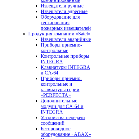
комбинированные
Извещатели ручные
Извещатели адресные
Оборудование для
тестирования
пожарных извещателей
Продукция компании «Satel»
Извещатели аварийные
Приборы приемно-
контрольные
Контрольные приборы
INTEGRA
Клавиатуры INTEGRA
и CA-64
Приборы приемно-
контрольные и
клавиатуры серии
«PERFECTA»
Дополнительные
модули для CA-64 и
INTEGRA
Устройства передачи
сообщений
Беспроводное
оборудование «ABAX»