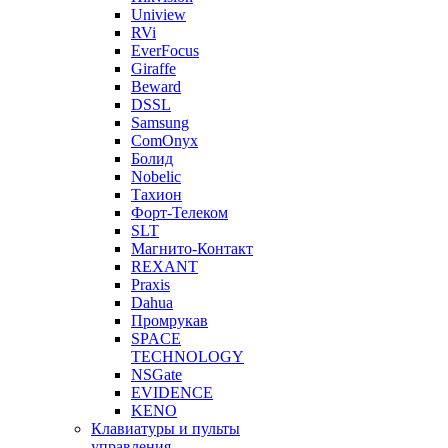
Uniview
RVi
EverFocus
Giraffe
Beward
DSSL
Samsung
ComOnyx
Болид
Nobelic
Тахион
Форт-Телеком
SLT
Магнито-Контакт
REXANT
Praxis
Dahua
Промрукав
SPACE
TECHNOLOGY
NSGate
EVIDENCE
KENO
Клавиатуры и пульты
управления