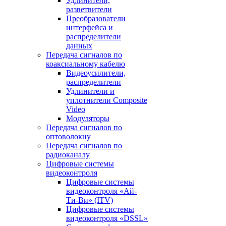
Удлинители,
разветвители
Преобразователи
интерфейса и
распределители
данных
Передача сигналов по
коаксиальному кабелю
Видеоусилители,
распределители
Удлинители и
уплотнители Сomposite
Video
Модуляторы
Передача сигналов по
оптоволокну
Передача сигналов по
радиоканалу
Цифровые системы
видеоконтроля
Цифровые системы
видеоконтроля «Ай-
Ти-Ви» (ITV)
Цифровые системы
видеоконтроля «DSSL»