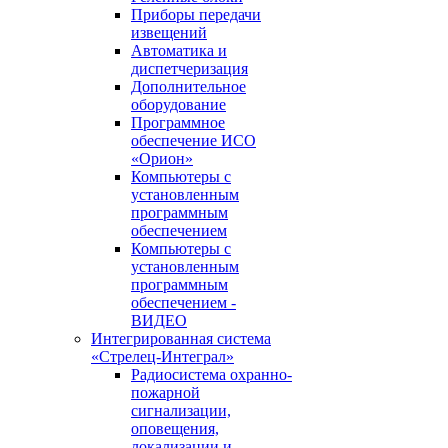
Приборы передачи
извещений
Автоматика и
диспетчеризация
Дополнительное
оборудование
Программное
обеспечение ИСО
«Орион»
Компьютеры с
установленным
программным
обеспечением
Компьютеры с
установленным
программным
обеспечением -
ВИДЕО
Интегрированная система
«Стрелец-Интеграл»
Радиосистема охранно-
пожарной
сигнализации,
оповещения,
локализации и