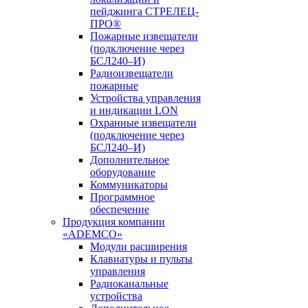
пейджинга СТРЕЛЕЦ-
ПРО®
Пожарные извещатели
(подключение через
БСЛ240–И)
Радиоизвещатели
пожарные
Устройства управления
и индикации LON
Охранные извещатели
(подключение через
БСЛ240–И)
Дополнительное
оборудование
Коммуникаторы
Программное
обеспечение
Продукция компании
«ADEMCO»
Модули расширения
Клавиатуры и пульты
управления
Радиоканальные
устройства