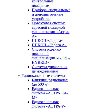
контрольные
пожарные
Приборы специальные
и дополнительные
устройства
Объектовая система
адресной пожарной
сигнализации «Астра-
А»
ППКОП «Ладога»
ППКОП «Ладога А»
Система охранно-
пожарной
сигнализации «ВЭРС-
HYBRID»
Системы управления
дымоудалением
Радиоканальные системы
Ближний радиоканал
(до 500 м)
Радиоканальная
система «АСТРА РИ-
М»
Радиоканальная
система «АСТРА-Р»