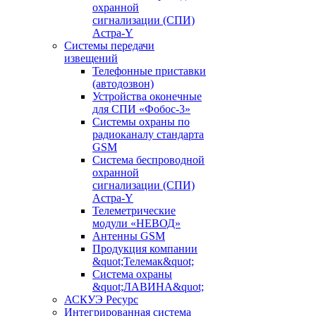
охранной
сигнализации (СПИ)
Астра-Y
Системы передачи
извещений
Телефонные приставки
(автодозвон)
Устройства оконечные
для СПИ «Фобос-3»
Системы охраны по
радиоканалу стандарта
GSM
Система беспроводной
охранной
сигнализации (СПИ)
Астра-Y
Телеметрические
модули «НЕВОД»
Антенны GSM
Продукция компании
&quot;Телемак&quot;
Система охраны
&quot;ЛАВИНА&quot;
АСКУЭ Ресурс
Интегрированная система