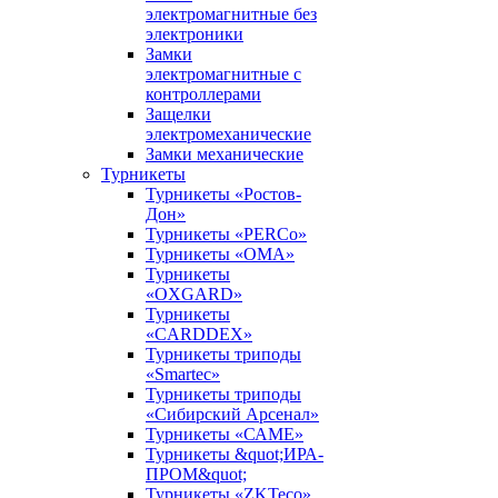
электромагнитные без
электроники
Замки
электромагнитные с
контроллерами
Защелки
электромеханические
Замки механические
Турникеты
Турникеты «Ростов-
Дон»
Турникеты «PERCo»
Турникеты «ОМА»
Турникеты
«OXGARD»
Турникеты
«CARDDEX»
Турникеты триподы
«Smartec»
Турникеты триподы
«Сибирский Арсенал»
Турникеты «САМЕ»
Турникеты &quot;ИРА-
ПРОМ&quot;
Турникеты «ZKTeco»