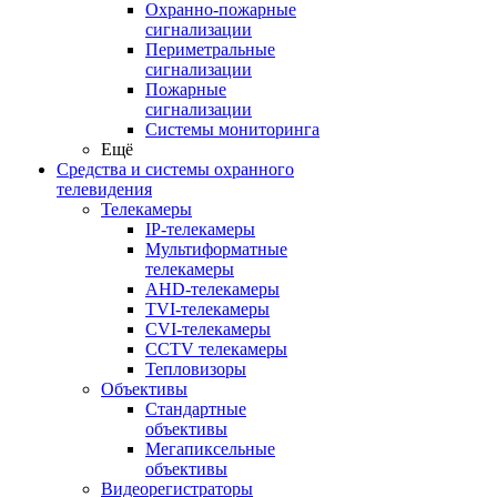
Охранно-пожарные
сигнализации
Периметральные
сигнализации
Пожарные
сигнализации
Системы мониторинга
Ещё
Средства и системы охранного
телевидения
Телекамеры
IP-телекамеры
Мультиформатные
телекамеры
AHD-телекамеры
TVI-телекамеры
CVI-телекамеры
CCTV телекамеры
Тепловизоры
Объективы
Стандартные
объективы
Мегапиксельные
объективы
Видеорегистраторы