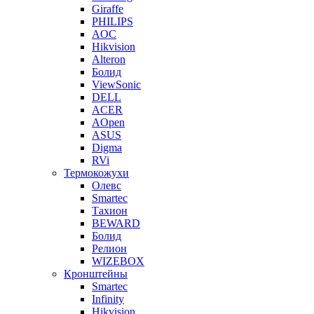
Giraffe
PHILIPS
AOC
Hikvision
Alteron
Болид
ViewSonic
DELL
ACER
AOpen
ASUS
Digma
RVi
Термокожухи
Олевс
Smartec
Тахион
BEWARD
Болид
Релион
WIZEBOX
Кронштейны
Smartec
Infinity
Hikvision