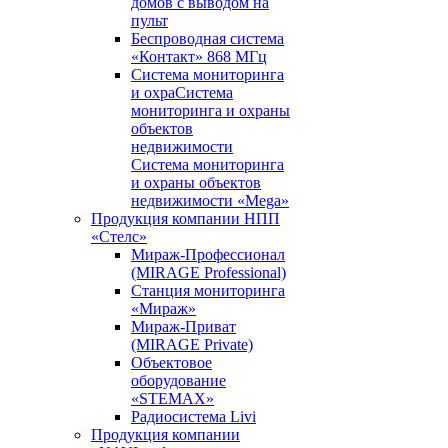
домов с выводом на
пульт
Беспроводная система
«Контакт» 868 МГц
Система мониторинга
и охраСистема
мониторинга и охраны
объектов
недвижимости
Система мониторинга
и охраны объектов
недвижимости «Mega»
Продукция компании НПП
«Стелс»
Мираж-Профессионал
(MIRAGE Professional)
Станция мониторинга
«Мираж»
Мираж-Приват
(MIRAGE Private)
Объектовое
оборудование
«STEMAX»
Радиосистема Livi
Продукция компании