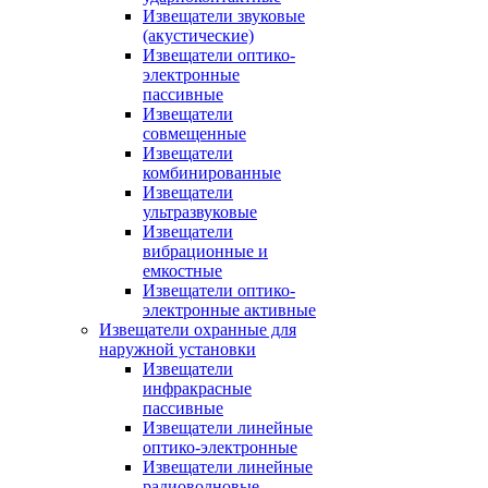
Извещатели звуковые
(акустические)
Извещатели оптико-
электронные
пассивные
Извещатели
совмещенные
Извещатели
комбинированные
Извещатели
ультразвуковые
Извещатели
вибрационные и
емкостные
Извещатели оптико-
электронные активные
Извещатели охранные для
наружной установки
Извещатели
инфракрасные
пассивные
Извещатели линейные
оптико-электронные
Извещатели линейные
радиоволновые