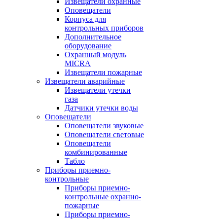
Извещатели охранные
Оповещатели
Корпуса для
контрольных приборов
Дополнительное
оборудование
Охранный модуль
MICRA
Извещатели пожарные
Извещатели аварийные
Извещатели утечки
газа
Датчики утечки воды
Оповещатели
Оповещатели звуковые
Оповещатели световые
Оповещатели
комбинированные
Табло
Приборы приемно-
контрольные
Приборы приемно-
контрольные охранно-
пожарные
Приборы приемно-