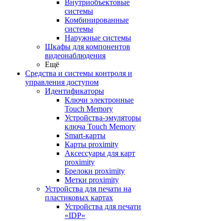
Внутриобъектовые
системы
Комбинированные
системы
Наружные системы
Шкафы для компонентов
видеонаблюдения
Ещё
Средства и системы контроля и
управления доступом
Идентификаторы
Ключи электронные
Touch Memory
Устройства-эмуляторы
ключа Touch Memory
Smart-карты
Карты proximity
Аксессуары для карт
proximitу
Брелоки proximity
Метки proximity
Устройства для печати на
пластиковых картах
Устройства для печати
«IDP»