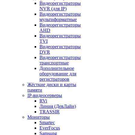
Видеорегистраторы
NVR (для IP)
Видеорегистраторы
мультиформатные
Видеорегистраторы
AHD
Видеорегистраторы
TVI
Видеорегистраторы
DVR
Видеорегистраторы
транспортные
Дополнительное
оборудование для
регистраторов
Жёсткие диски и карты
памяти
IP-видеосерверы
RVi
Линия (ДевЛайн)
TRASSIR
Мониторы
Smartec
EverFocus
Samsung