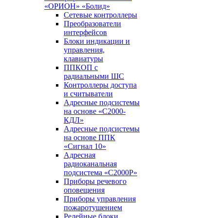
«ОРИОН» «Болид»
Сетевые контроллеры
Преобразователи
интерфейсов
Блоки индикации и
управления,
клавиатуры
ППКОП с
радиальными ШС
Контроллеры доступа
и считыватели
Адресные подсистемы
на основе «С2000-
КДЛ»
Адресные подсистемы
на основе ППК
«Сигнал 10»
Адресная
радиоканальная
подсистема «С2000Р»
Приборы речевого
оповещения
Приборы управления
пожаротушением
Релейные блоки