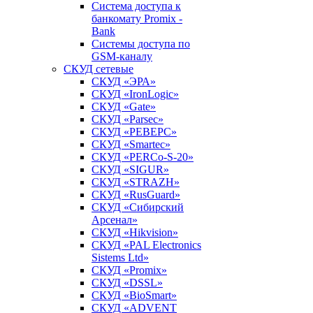
Система доступа к
банкомату Promix -
Bank
Системы доступа по
GSM-каналу
СКУД сетевые
СКУД «ЭРА»
СКУД «IronLogic»
СКУД «Gate»
СКУД «Parsec»
СКУД «РЕВЕРС»
СКУД «Smartec»
СКУД «PERCo-S-20»
СКУД «SIGUR»
СКУД «STRAZH»
СКУД «RusGuard»
СКУД «Сибирский
Арсенал»
СКУД «Hikvision»
СКУД «PAL Electronics
Sistems Ltd»
СКУД «Promix»
СКУД «DSSL»
СКУД «BioSmart»
СКУД «ADVENT