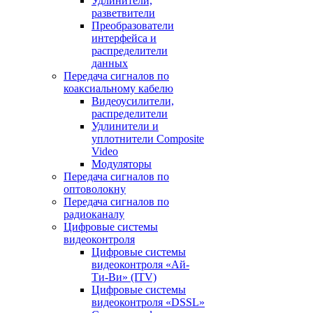
Удлинители,
разветвители
Преобразователи
интерфейса и
распределители
данных
Передача сигналов по
коаксиальному кабелю
Видеоусилители,
распределители
Удлинители и
уплотнители Сomposite
Video
Модуляторы
Передача сигналов по
оптоволокну
Передача сигналов по
радиоканалу
Цифровые системы
видеоконтроля
Цифровые системы
видеоконтроля «Ай-
Ти-Ви» (ITV)
Цифровые системы
видеоконтроля «DSSL»