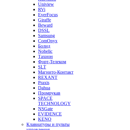
Uniview
RVi
EverFocus
Giraffe
Beward
DSSL
Samsung
ComOnyx
Болид
Nobelic
Тахион
Форт-Телеком
SLT
Магнито-Контакт
REXANT
Praxis
Dahua
Промрукав
SPACE
TECHNOLOGY
NSGate
EVIDENCE
KENO
Клавиатуры и пульты
управления