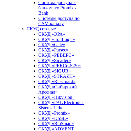
Система доступа к
банкомату Promix -
Bank
Системы доступа по
GSM-каналу
СКУД сетевые
СКУД «ЭРА»
СКУД «IronLogic»
СКУД «Gate»
СКУД «Parsec»
СКУД «РЕВЕРС»
СКУД «Smartec»
СКУД «PERCo-S-20»
СКУД «SIGUR»
СКУД «STRAZH»
СКУД «RusGuard»
СКУД «Сибирский
Арсенал»
СКУД «Hikvision»
СКУД «PAL Electronics
Sistems Ltd»
СКУД «Promix»
СКУД «DSSL»
СКУД «BioSmart»
СКУД «ADVENT