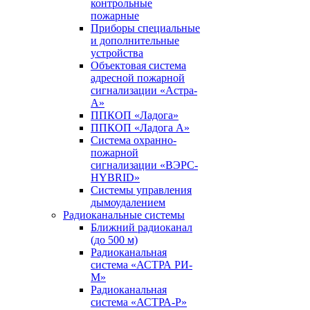
контрольные
пожарные
Приборы специальные
и дополнительные
устройства
Объектовая система
адресной пожарной
сигнализации «Астра-
А»
ППКОП «Ладога»
ППКОП «Ладога А»
Система охранно-
пожарной
сигнализации «ВЭРС-
HYBRID»
Системы управления
дымоудалением
Радиоканальные системы
Ближний радиоканал
(до 500 м)
Радиоканальная
система «АСТРА РИ-
М»
Радиоканальная
система «АСТРА-Р»