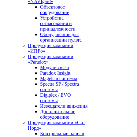
«NAVIgard»
Объектовое
оборудование
Устройства
согласования и
принадлежности
Оборудование для
организации пульта
Продукция компании
«ИПРо»
Продукция компании
«Paradox»
Модули связи
Paradox Insight
Magellan системы
Spectra SP / Spectra
системы
Digiplex / EVO
системы
Извещатели движения
Дополнительное
оборудование
Продукция компании «Си-
Норд»
Контрольные панели