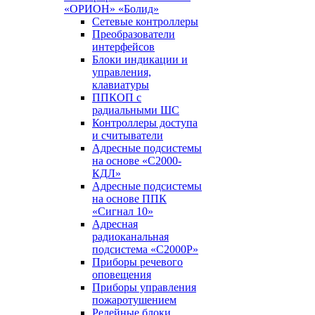
«ОРИОН» «Болид»
Сетевые контроллеры
Преобразователи
интерфейсов
Блоки индикации и
управления,
клавиатуры
ППКОП с
радиальными ШС
Контроллеры доступа
и считыватели
Адресные подсистемы
на основе «С2000-
КДЛ»
Адресные подсистемы
на основе ППК
«Сигнал 10»
Адресная
радиоканальная
подсистема «С2000Р»
Приборы речевого
оповещения
Приборы управления
пожаротушением
Релейные блоки