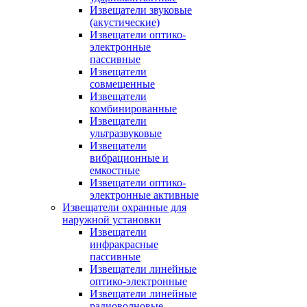
Извещатели звуковые
(акустические)
Извещатели оптико-
электронные
пассивные
Извещатели
совмещенные
Извещатели
комбинированные
Извещатели
ультразвуковые
Извещатели
вибрационные и
емкостные
Извещатели оптико-
электронные активные
Извещатели охранные для
наружной установки
Извещатели
инфракрасные
пассивные
Извещатели линейные
оптико-электронные
Извещатели линейные
радиоволновые