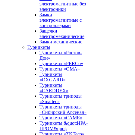
электромагнитные без
электроники
Замки
электромагнитные с
контроллерами
Защелки
электромеханические
Замки механические
Турникеты
Турникеты «Ростов-
Дон»
Турникеты «PERCo»
Турникеты «ОМА»
Турникеты
«OXGARD»
Турникеты
«CARDDEX»
Турникеты триподы
«Smartec»
Турникеты триподы
«Сибирский Арсенал»
Турникеты «САМЕ»
Турникеты &quot;ИРА-
ПРОМ&quot;
Турникеты «ZKTeco»