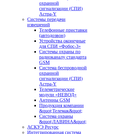
охранной
сигнализации (СПИ)
Астра-Y
Системы передачи
извещений
Телефонные приставки
(автодозвон)
Устройства оконечные
для СПИ «Фобос-3»
Системы охраны по
радиоканалу стандарта
GSM
Система беспроводной
охранной
сигнализации (СПИ)
Астра-Y
Телеметрические
модули «НЕВОД»
Антенны GSM
Продукция компании
&quot;Телемак&quot;
Система охраны
&quot;ЛАВИНА&quot;
АСКУЭ Ресурс
Интегрированная система