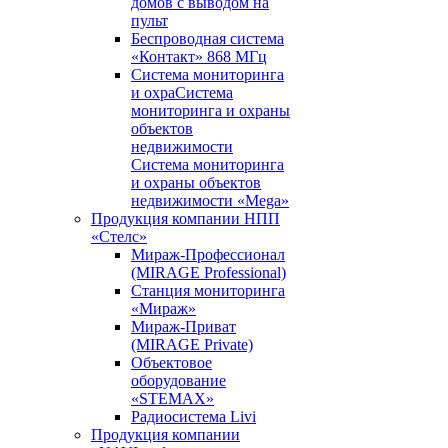
домов с выводом на
пульт
Беспроводная система
«Контакт» 868 МГц
Система мониторинга
и охраСистема
мониторинга и охраны
объектов
недвижимости
Система мониторинга
и охраны объектов
недвижимости «Mega»
Продукция компании НПП
«Стелс»
Мираж-Профессионал
(MIRAGE Professional)
Станция мониторинга
«Мираж»
Мираж-Приват
(MIRAGE Private)
Объектовое
оборудование
«STEMAX»
Радиосистема Livi
Продукция компании