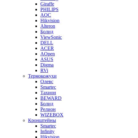
Giraffe
PHILIPS
AOC
Hikvision
Alteron
Болид
ViewSonic
DELL
ACER
AOpen
ASUS
Digma
RVi
Термокожухи
Олевс
Smartec
Тахион
BEWARD
Болид
Релион
WIZEBOX
Кронштейны
Smartec
Infinity
Hikvision