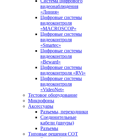
Система цифрового
видеонаблюдения
«Линия»
Цифровые системы
видеоконтроля
«MACROSCOP»
Цифровые системы
видеоконтроля
«Smartec»
Цифровые системы
видеоконтроля
«Beward»
Цифровые системы
видеоконтроля «RVi»
Цифровые системы
видеоконтроля
«VideoNet»
Тестовое оборудование
Микрофоны
Аксессуары
Разъемы, переходники
Соединительные
кабели (шнуры)
Разъемы
Типовые решения СОТ