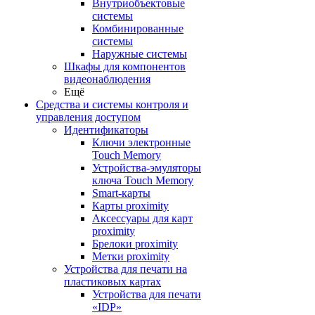
Внутриобъектовые
системы
Комбинированные
системы
Наружные системы
Шкафы для компонентов
видеонаблюдения
Ещё
Средства и системы контроля и
управления доступом
Идентификаторы
Ключи электронные
Touch Memory
Устройства-эмуляторы
ключа Touch Memory
Smart-карты
Карты proximity
Аксессуары для карт
proximitу
Брелоки proximity
Метки proximity
Устройства для печати на
пластиковых картах
Устройства для печати
«IDP»