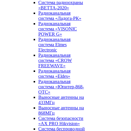
Система радиоохраны
«ВЕТТА-2020»
Радиоканальная
система «Ладога-РК»
Радиоканальная
система «VISONIC
POWER G»
Радиоканальная
система Elmes
Electronic
Радиоканальная
система «CROW
FREEWAVE»
Радиоканальная
система «Eldes»
Радиоканальная
система «Юпитер-868-
ОТС»
Выносные антенны на
433МГц
Выносные антенны на
868МГц
Система безопасности
«AX PRO Hikvision»
Система беспроводной