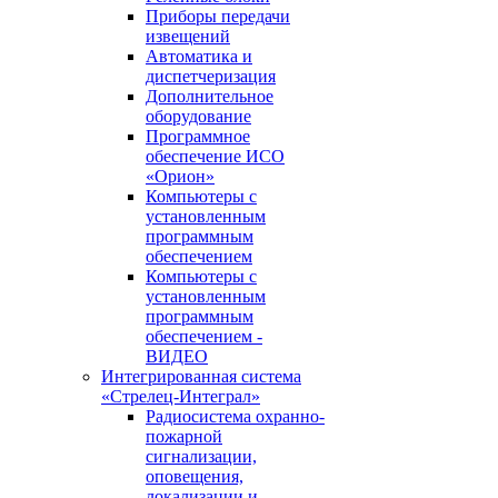
Приборы передачи
извещений
Автоматика и
диспетчеризация
Дополнительное
оборудование
Программное
обеспечение ИСО
«Орион»
Компьютеры с
установленным
программным
обеспечением
Компьютеры с
установленным
программным
обеспечением -
ВИДЕО
Интегрированная система
«Стрелец-Интеграл»
Радиосистема охранно-
пожарной
сигнализации,
оповещения,
локализации и