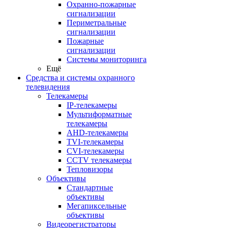
Охранно-пожарные
сигнализации
Периметральные
сигнализации
Пожарные
сигнализации
Системы мониторинга
Ещё
Средства и системы охранного
телевидения
Телекамеры
IP-телекамеры
Мультиформатные
телекамеры
AHD-телекамеры
TVI-телекамеры
CVI-телекамеры
CCTV телекамеры
Тепловизоры
Объективы
Стандартные
объективы
Мегапиксельные
объективы
Видеорегистраторы