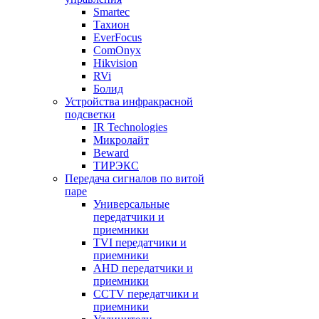
Smartec
Тахион
EverFocus
ComOnyx
Hikvision
RVi
Болид
Устройства инфракрасной
подсветки
IR Technologies
Микролайт
Beward
ТИРЭКС
Передача сигналов по витой
паре
Универсальные
передатчики и
приемники
TVI передатчики и
приемники
AHD передатчики и
приемники
CCTV передатчики и
приемники