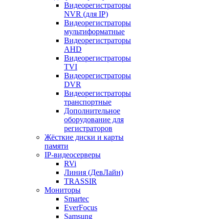
Видеорегистраторы
NVR (для IP)
Видеорегистраторы
мультиформатные
Видеорегистраторы
AHD
Видеорегистраторы
TVI
Видеорегистраторы
DVR
Видеорегистраторы
транспортные
Дополнительное
оборудование для
регистраторов
Жёсткие диски и карты
памяти
IP-видеосерверы
RVi
Линия (ДевЛайн)
TRASSIR
Мониторы
Smartec
EverFocus
Samsung