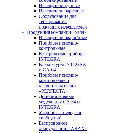
комбинированные
Извещатели ручные
Извещатели адресные
Оборудование для
тестирования
пожарных извещателей
Продукция компании «Satel»
Извещатели аварийные
Приборы приемно-
контрольные
Контрольные приборы
INTEGRA
Клавиатуры INTEGRA
и CA-64
Приборы приемно-
контрольные и
клавиатуры серии
«PERFECTA»
Дополнительные
модули для CA-64 и
INTEGRA
Устройства передачи
сообщений
Беспроводное
оборудование «ABAX»