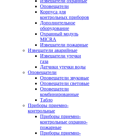
Извещатели охранные
Оповещатели
Корпуса для
контрольных приборов
Дополнительное
оборудование
Охранный модуль
MICRA
Извещатели пожарные
Извещатели аварийные
Извещатели утечки
газа
Датчики утечки воды
Оповещатели
Оповещатели звуковые
Оповещатели световые
Оповещатели
комбинированные
Табло
Приборы приемно-
контрольные
Приборы приемно-
контрольные охранно-
пожарные
Приборы приемно-