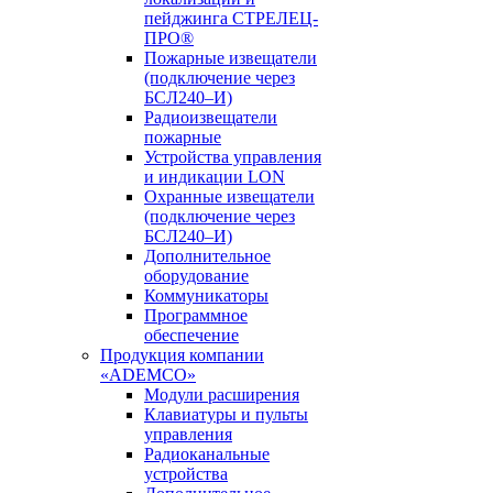
пейджинга СТРЕЛЕЦ-
ПРО®
Пожарные извещатели
(подключение через
БСЛ240–И)
Радиоизвещатели
пожарные
Устройства управления
и индикации LON
Охранные извещатели
(подключение через
БСЛ240–И)
Дополнительное
оборудование
Коммуникаторы
Программное
обеспечение
Продукция компании
«ADEMCO»
Модули расширения
Клавиатуры и пульты
управления
Радиоканальные
устройства