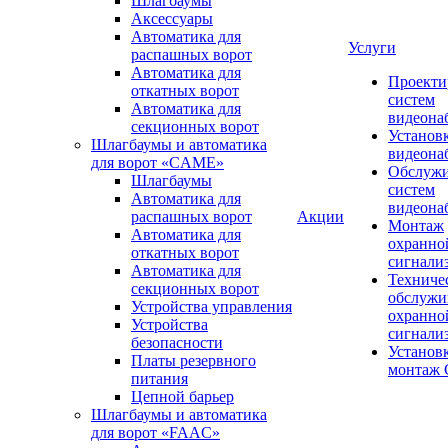
Шлагбаумы
Аксессуары
Автоматика для
Услуги
распашных ворот
Автоматика для
Проекти
откатных ворот
систем
Автоматика для
видеона
секционных ворот
Установ
Шлагбаумы и автоматика
видеона
для ворот «CAME»
Обслуж
Шлагбаумы
систем
Автоматика для
видеона
распашных ворот
Акции
Монтаж
Автоматика для
охранно
откатных ворот
сигнали
Автоматика для
Техниче
секционных ворот
обслужи
Устройства управления
охранно
Устройства
сигнали
безопасности
Установ
Платы резервного
монтаж
питания
Цепной барьер
Шлагбаумы и автоматика
для ворот «FAAC»