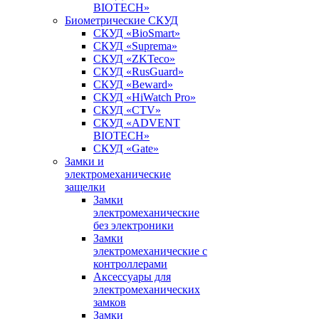
BIOTECH»
Биометрические СКУД
СКУД «BioSmart»
СКУД «Suprema»
СКУД «ZKTeco»
СКУД «RusGuard»
СКУД «Beward»
СКУД «HiWatch Pro»
СКУД «CTV»
СКУД «ADVENT
BIOTECH»
СКУД «Gate»
Замки и
электромеханические
защелки
Замки
электромеханические
без электроники
Замки
электромеханические с
контроллерами
Аксессуары для
электромеханических
замков
Замки