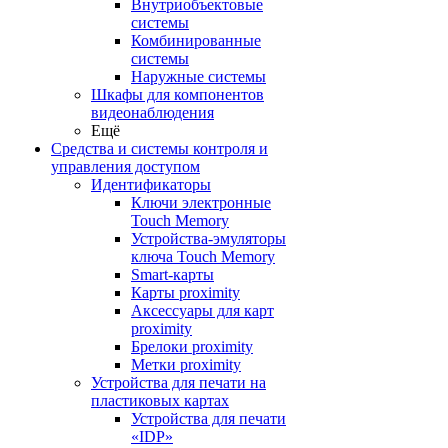
Внутриобъектовые
системы
Комбинированные
системы
Наружные системы
Шкафы для компонентов
видеонаблюдения
Ещё
Средства и системы контроля и
управления доступом
Идентификаторы
Ключи электронные
Touch Memory
Устройства-эмуляторы
ключа Touch Memory
Smart-карты
Карты proximity
Аксессуары для карт
proximitу
Брелоки proximity
Метки proximity
Устройства для печати на
пластиковых картах
Устройства для печати
«IDP»