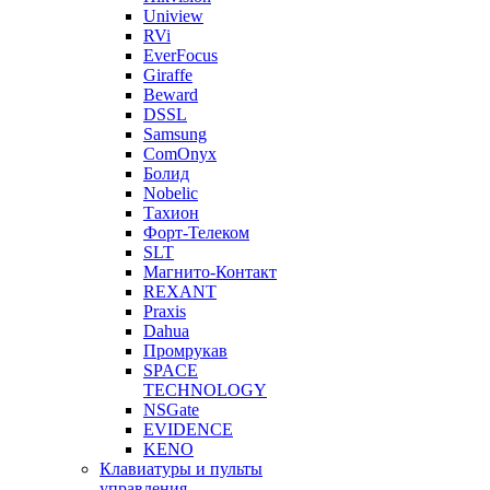
Uniview
RVi
EverFocus
Giraffe
Beward
DSSL
Samsung
ComOnyx
Болид
Nobelic
Тахион
Форт-Телеком
SLT
Магнито-Контакт
REXANT
Praxis
Dahua
Промрукав
SPACE
TECHNOLOGY
NSGate
EVIDENCE
KENO
Клавиатуры и пульты
управления