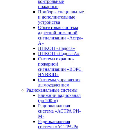
контрольные
пожарные
Приборы специальные
и дополнительные
устройства
Объектовая система
адресной пожарной
сигнализации «Астра-
А»
ППКОП «Ладога»
ППКОП «Ладога А»
Система охранно-
пожарной
сигнализации «ВЭРС-
HYBRID»
Системы управления
дымоудалением
Радиоканальные системы
Ближний радиоканал
(до 500 м)
Радиоканальная
система «АСТРА РИ-
М»
Радиоканальная
система «АСТРА-Р»