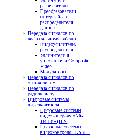
Удлинители,
разветвители
Преобразователи
интерфейса и
распределители
данных
Передача сигналов по
коаксиальному кабелю
Видеоусилители,
распределители
Удлинители и
уплотнители Сomposite
Video
Модуляторы
Передача сигналов по
оптоволокну
Передача сигналов по
радиоканалу
Цифровые системы
видеоконтроля
Цифровые системы
видеоконтроля «Ай-
Ти-Ви» (ITV)
Цифровые системы
видеоконтроля «DSSL»