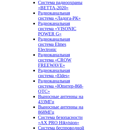
Система радиоохраны
«ВЕТТА-2020»
Радиоканальная
система «Ладога-РК»
Радиоканальная
система «VISONIC
POWER G»
Радиоканальная
система Elmes
Electronic
Радиоканальная
система «CROW
FREEWAVE»
Радиоканальная
система «Eldes»
Радиоканальная
система «Юпитер-868-
ОТС»
Выносные антенны на
433МГц
Выносные антенны на
868МГц
Система безопасности
«AX PRO Hikvision»
Система беспроводной