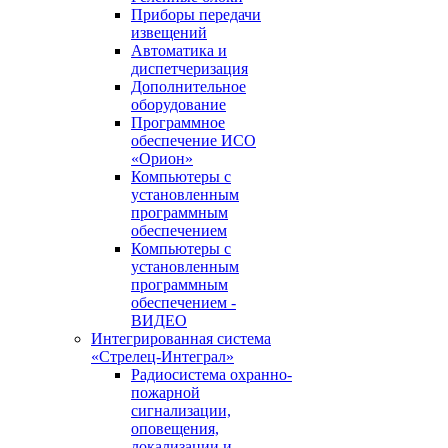
Приборы передачи
извещений
Автоматика и
диспетчеризация
Дополнительное
оборудование
Программное
обеспечение ИСО
«Орион»
Компьютеры с
установленным
программным
обеспечением
Компьютеры с
установленным
программным
обеспечением -
ВИДЕО
Интегрированная система
«Стрелец-Интеграл»
Радиосистема охранно-
пожарной
сигнализации,
оповещения,
локализации и