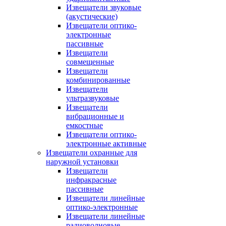
Извещатели звуковые
(акустические)
Извещатели оптико-
электронные
пассивные
Извещатели
совмещенные
Извещатели
комбинированные
Извещатели
ультразвуковые
Извещатели
вибрационные и
емкостные
Извещатели оптико-
электронные активные
Извещатели охранные для
наружной установки
Извещатели
инфракрасные
пассивные
Извещатели линейные
оптико-электронные
Извещатели линейные
радиоволновые