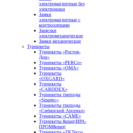
электромагнитные без
электроники
Замки
электромагнитные с
контроллерами
Защелки
электромеханические
Замки механические
Турникеты
Турникеты «Ростов-
Дон»
Турникеты «PERCo»
Турникеты «ОМА»
Турникеты
«OXGARD»
Турникеты
«CARDDEX»
Турникеты триподы
«Smartec»
Турникеты триподы
«Сибирский Арсенал»
Турникеты «САМЕ»
Турникеты &quot;ИРА-
ПРОМ&quot;
Турникеты «ZKTeco»