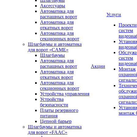
Шлагбаумы
Аксессуары
Автоматика для
Услуги
распашных ворот
Автоматика для
Проекти
откатных ворот
систем
Автоматика для
видеона
секционных ворот
Установ
Шлагбаумы и автоматика
видеона
для ворот «CAME»
Обслуж
Шлагбаумы
систем
Автоматика для
видеона
распашных ворот
Акции
Монтаж
Автоматика для
охранно
откатных ворот
сигнали
Автоматика для
Техниче
секционных ворот
обслужи
Устройства управления
охранно
Устройства
сигнали
безопасности
Установ
Платы резервного
монтаж
питания
Цепной барьер
Шлагбаумы и автоматика
для ворот «FAAC»