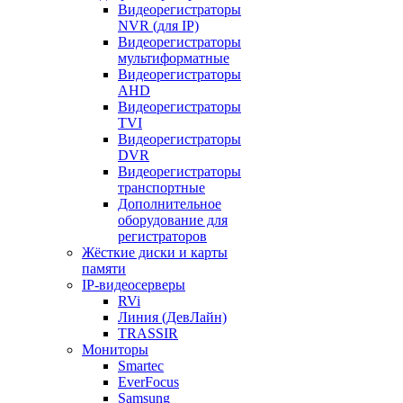
Видеорегистраторы
NVR (для IP)
Видеорегистраторы
мультиформатные
Видеорегистраторы
AHD
Видеорегистраторы
TVI
Видеорегистраторы
DVR
Видеорегистраторы
транспортные
Дополнительное
оборудование для
регистраторов
Жёсткие диски и карты
памяти
IP-видеосерверы
RVi
Линия (ДевЛайн)
TRASSIR
Мониторы
Smartec
EverFocus
Samsung