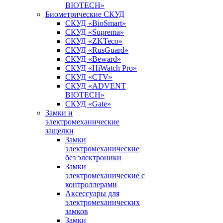
BIOTECH»
Биометрические СКУД
СКУД «BioSmart»
СКУД «Suprema»
СКУД «ZKTeco»
СКУД «RusGuard»
СКУД «Beward»
СКУД «HiWatch Pro»
СКУД «CTV»
СКУД «ADVENT
BIOTECH»
СКУД «Gate»
Замки и
электромеханические
защелки
Замки
электромеханические
без электроники
Замки
электромеханические с
контроллерами
Аксессуары для
электромеханических
замков
Замки