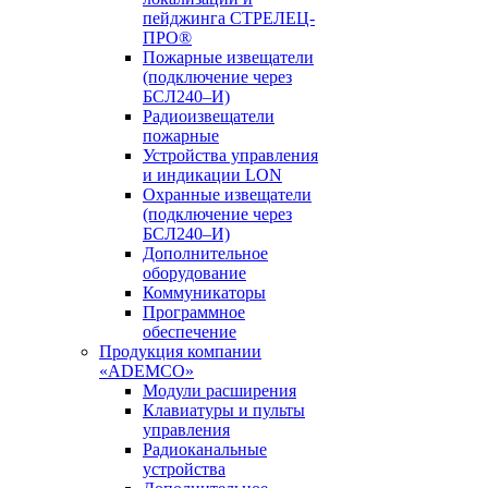
пейджинга СТРЕЛЕЦ-
ПРО®
Пожарные извещатели
(подключение через
БСЛ240–И)
Радиоизвещатели
пожарные
Устройства управления
и индикации LON
Охранные извещатели
(подключение через
БСЛ240–И)
Дополнительное
оборудование
Коммуникаторы
Программное
обеспечение
Продукция компании
«ADEMCO»
Модули расширения
Клавиатуры и пульты
управления
Радиоканальные
устройства