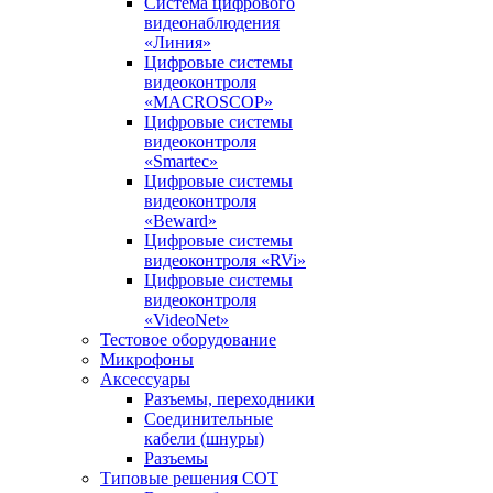
Система цифрового
видеонаблюдения
«Линия»
Цифровые системы
видеоконтроля
«MACROSCOP»
Цифровые системы
видеоконтроля
«Smartec»
Цифровые системы
видеоконтроля
«Beward»
Цифровые системы
видеоконтроля «RVi»
Цифровые системы
видеоконтроля
«VideoNet»
Тестовое оборудование
Микрофоны
Аксессуары
Разъемы, переходники
Соединительные
кабели (шнуры)
Разъемы
Типовые решения СОТ