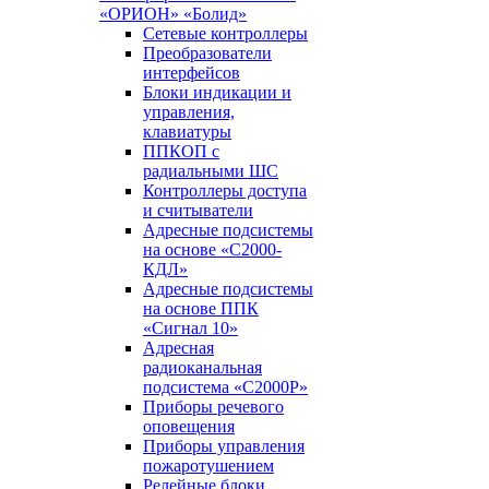
«ОРИОН» «Болид»
Сетевые контроллеры
Преобразователи
интерфейсов
Блоки индикации и
управления,
клавиатуры
ППКОП с
радиальными ШС
Контроллеры доступа
и считыватели
Адресные подсистемы
на основе «С2000-
КДЛ»
Адресные подсистемы
на основе ППК
«Сигнал 10»
Адресная
радиоканальная
подсистема «С2000Р»
Приборы речевого
оповещения
Приборы управления
пожаротушением
Релейные блоки