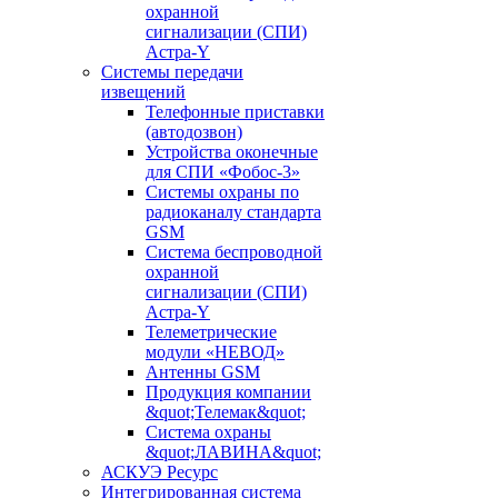
охранной
сигнализации (СПИ)
Астра-Y
Системы передачи
извещений
Телефонные приставки
(автодозвон)
Устройства оконечные
для СПИ «Фобос-3»
Системы охраны по
радиоканалу стандарта
GSM
Система беспроводной
охранной
сигнализации (СПИ)
Астра-Y
Телеметрические
модули «НЕВОД»
Антенны GSM
Продукция компании
&quot;Телемак&quot;
Система охраны
&quot;ЛАВИНА&quot;
АСКУЭ Ресурс
Интегрированная система