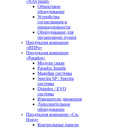
«NAVIgard»
Объектовое
оборудование
Устройства
согласования и
принадлежности
Оборудование для
организации пульта
Продукция компании
«ИПРо»
Продукция компании
«Paradox»
Модули связи
Paradox Insight
Magellan системы
Spectra SP / Spectra
системы
Digiplex / EVO
системы
Извещатели движения
Дополнительное
оборудование
Продукция компании «Си-
Норд»
Контрольные панели