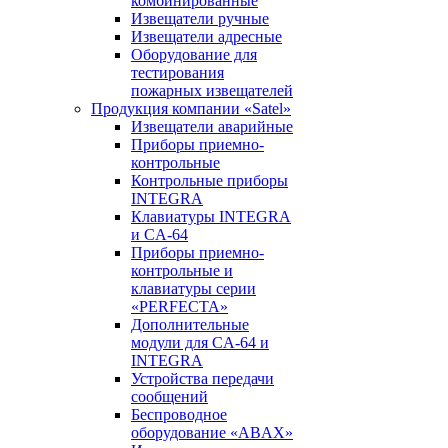
комбинированные
Извещатели ручные
Извещатели адресные
Оборудование для
тестирования
пожарных извещателей
Продукция компании «Satel»
Извещатели аварийные
Приборы приемно-
контрольные
Контрольные приборы
INTEGRA
Клавиатуры INTEGRA
и CA-64
Приборы приемно-
контрольные и
клавиатуры серии
«PERFECTA»
Дополнительные
модули для CA-64 и
INTEGRA
Устройства передачи
сообщений
Беспроводное
оборудование «ABAX»