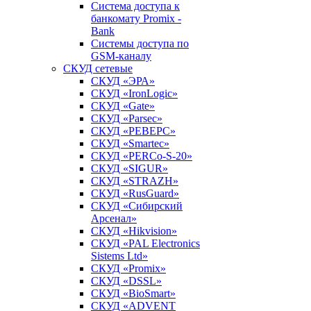
Система доступа к
банкомату Promix -
Bank
Системы доступа по
GSM-каналу
СКУД сетевые
СКУД «ЭРА»
СКУД «IronLogic»
СКУД «Gate»
СКУД «Parsec»
СКУД «РЕВЕРС»
СКУД «Smartec»
СКУД «PERCo-S-20»
СКУД «SIGUR»
СКУД «STRAZH»
СКУД «RusGuard»
СКУД «Сибирский
Арсенал»
СКУД «Hikvision»
СКУД «PAL Electronics
Sistems Ltd»
СКУД «Promix»
СКУД «DSSL»
СКУД «BioSmart»
СКУД «ADVENT