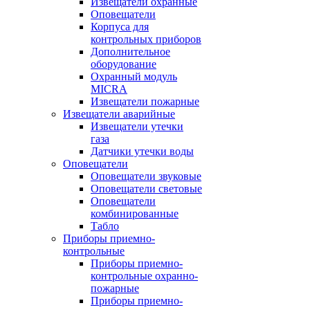
Извещатели охранные
Оповещатели
Корпуса для
контрольных приборов
Дополнительное
оборудование
Охранный модуль
MICRA
Извещатели пожарные
Извещатели аварийные
Извещатели утечки
газа
Датчики утечки воды
Оповещатели
Оповещатели звуковые
Оповещатели световые
Оповещатели
комбинированные
Табло
Приборы приемно-
контрольные
Приборы приемно-
контрольные охранно-
пожарные
Приборы приемно-