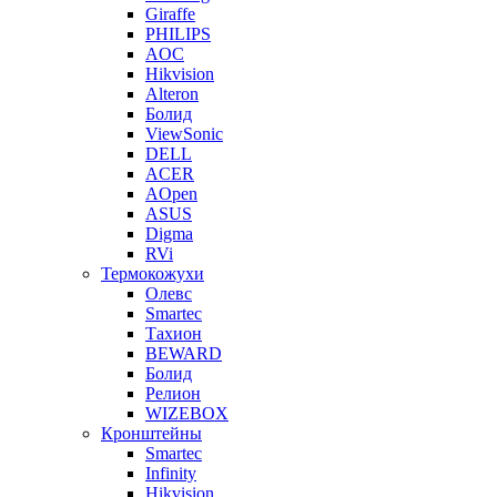
Giraffe
PHILIPS
AOC
Hikvision
Alteron
Болид
ViewSonic
DELL
ACER
AOpen
ASUS
Digma
RVi
Термокожухи
Олевс
Smartec
Тахион
BEWARD
Болид
Релион
WIZEBOX
Кронштейны
Smartec
Infinity
Hikvision