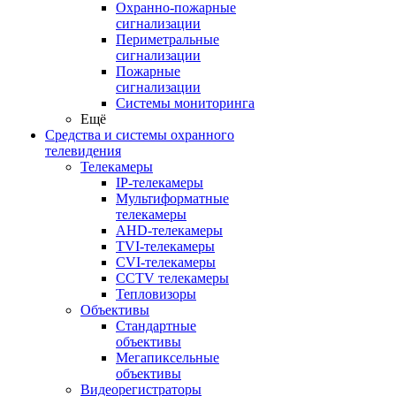
Охранно-пожарные
сигнализации
Периметральные
сигнализации
Пожарные
сигнализации
Системы мониторинга
Ещё
Средства и системы охранного
телевидения
Телекамеры
IP-телекамеры
Мультиформатные
телекамеры
AHD-телекамеры
TVI-телекамеры
CVI-телекамеры
CCTV телекамеры
Тепловизоры
Объективы
Стандартные
объективы
Мегапиксельные
объективы
Видеорегистраторы