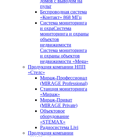
домов с выводом на
пульт
Беспроводная система
«Контакт» 868 МГц
Система мониторинга
и охраСистема
мониторинга и охраны
объектов
недвижимости
Система мониторинга
и охраны объектов
недвижимости «Mega»
Продукция компании НПП
«Стелс»
Мираж-Профессионал
(MIRAGE Professional)
Станция мониторинга
«Мираж»
Мираж-Приват
(MIRAGE Private)
Объектовое
оборудование
«STEMAX»
Радиосистема Livi
Продукция компании