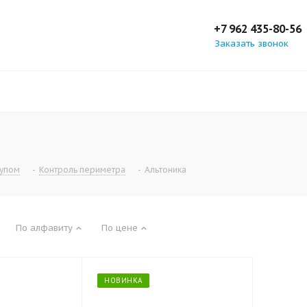
+7 962 435-80-56
Заказать звонок
тупом
-
Контроль периметра
-
Альтоника
По алфавиту
По цене
НОВИНКА