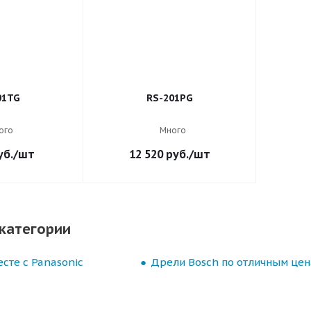
01TG
RS-201PG
ого
Много
б.
/шт
12 520
руб.
/шт
категории
сте с Panasonic
Дрели Bosch по отличным це