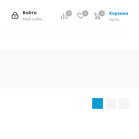
Войти
Корзина
0
0
0
0
Мой кабинет
пуста