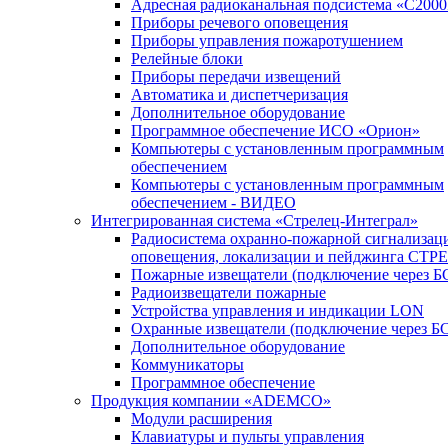
Адресная радиоканальная подсистема «С200
Приборы речевого оповещения
Приборы управления пожаротушением
Релейные блоки
Приборы передачи извещений
Автоматика и диспетчеризация
Дополнительное оборудование
Программное обеспечение ИСО «Орион»
Компьютеры с установленным программным
обеспечением
Компьютеры с установленным программным
обеспечением - ВИДЕО
Интегрированная система «Стрелец-Интеграл»
Радиосистема охранно-пожарной сигнализац
оповещения, локализации и пейджинга СТ
Пожарные извещатели (подключение через 
Радиоизвещатели пожарные
Устройства управления и индикации LON
Охранные извещатели (подключение через Б
Дополнительное оборудование
Коммуникаторы
Программное обеспечение
Продукция компании «ADEMCO»
Модули расширения
Клавиатуры и пульты управления