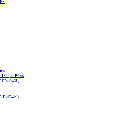
0Р»
ии,
РЕЛЕЦ-ПРО®
БСЛ240–И)
СЛ240–И)