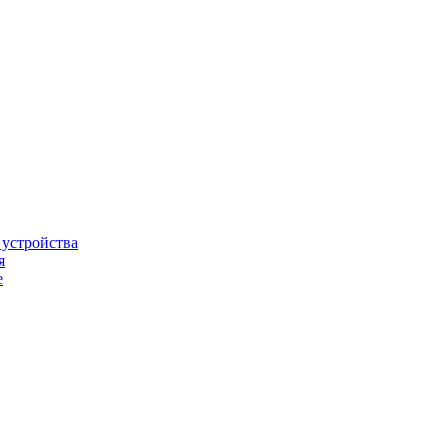
 устройства
я
е