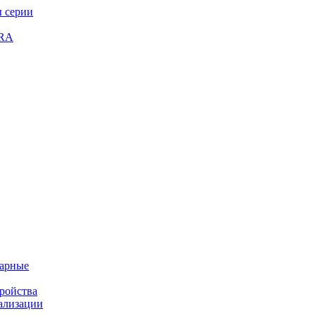
 серии
GRA
жарные
ройства
ализации