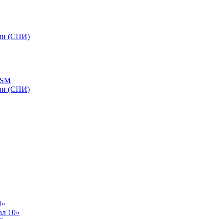
ии (СПИ)
GSM
ии (СПИ)
Л»
ал 10»