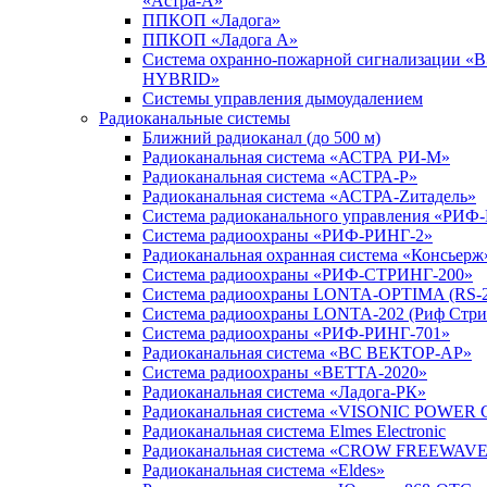
«Астра-А»
ППКОП «Ладога»
ППКОП «Ладога А»
Система охранно-пожарной сигнализации «
HYBRID»
Системы управления дымоудалением
Радиоканальные системы
Ближний радиоканал (до 500 м)
Радиоканальная система «АСТРА РИ-М»
Радиоканальная система «АСТРА-Р»
Радиоканальная система «АСТРА-Zитадель»
Система радиоканального управления «РИФ
Система радиоохраны «РИФ-РИНГ-2»
Радиоканальная охранная система «Консьерж
Система радиоохраны «РИФ-СТРИНГ-200»
Система радиоохраны LONTA-OPTIMA (RS-2
Система радиоохраны LONTA-202 (Риф Стри
Система радиоохраны «РИФ-РИНГ-701»
Радиоканальная система «ВС ВЕКТОР-АР»
Система радиоохраны «ВЕТТА-2020»
Радиоканальная система «Ладога-РК»
Радиоканальная система «VISONIC POWER 
Радиоканальная система Elmes Electronic
Радиоканальная система «CROW FREEWAV
Радиоканальная система «Eldes»