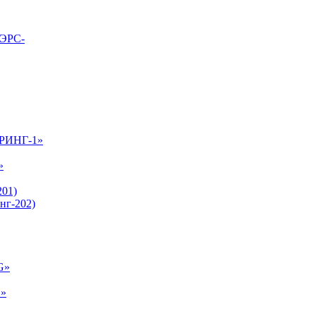
ВЭРС-
-РИНГ-1»
»
01)
нг-202)
G»
E»