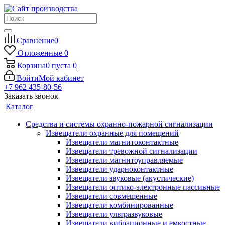
Сравнение
0
Отложенные
0
Корзина
0
пуста
0
Войти
Мой кабинет
+7 962 435-80-56
Заказать звонок
Каталог
Средства и системы охранно-пожарной сигнализации
Извещатели охранные для помещений
Извещатели магнитоконтактные
Извещатели тревожной сигнализации
Извещатели магнитоуправляемые
Извещатели ударноконтактные
Извещатели звуковые (акустические)
Извещатели оптико-электронные пассивные
Извещатели совмещенные
Извещатели комбинированные
Извещатели ультразвуковые
Извещатели вибрационные и емкостные