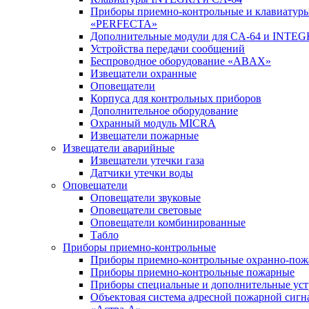
Приборы приемно-контрольные и клавиатуры
«PERFECTA»
Дополнительные модули для CA-64 и INTE
Устройства передачи сообщений
Беспроводное оборудование «ABAX»
Извещатели охранные
Оповещатели
Корпуса для контрольных приборов
Дополнительное оборудование
Охранный модуль MICRA
Извещатели пожарные
Извещатели аварийные
Извещатели утечки газа
Датчики утечки воды
Оповещатели
Оповещатели звуковые
Оповещатели световые
Оповещатели комбинированные
Табло
Приборы приемно-контрольные
Приборы приемно-контрольные охранно-по
Приборы приемно-контрольные пожарные
Приборы специальные и дополнительные уст
Объектовая система адресной пожарной сигн