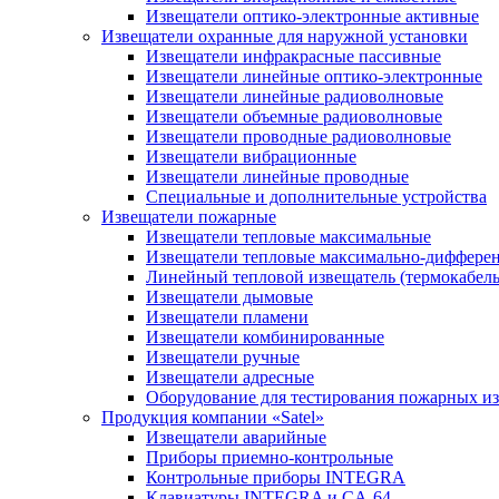
Извещатели оптико-электронные активные
Извещатели охранные для наружной установки
Извещатели инфракрасные пассивные
Извещатели линейные оптико-электронные
Извещатели линейные радиоволновые
Извещатели объемные радиоволновые
Извещатели проводные радиоволновые
Извещатели вибрационные
Извещатели линейные проводные
Специальные и дополнительные устройства
Извещатели пожарные
Извещатели тепловые максимальные
Извещатели тепловые максимально-диффере
Линейный тепловой извещатель (термокабель
Извещатели дымовые
Извещатели пламени
Извещатели комбинированные
Извещатели ручные
Извещатели адресные
Оборудование для тестирования пожарных и
Продукция компании «Satel»
Извещатели аварийные
Приборы приемно-контрольные
Контрольные приборы INTEGRA
Клавиатуры INTEGRA и CA-64