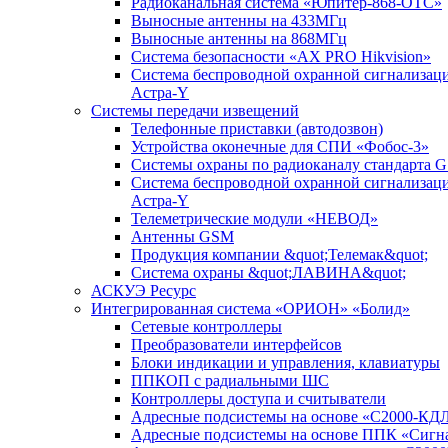
Радиоканальная система «Юпитер-868-ОТС»
Выносные антенны на 433МГц
Выносные антенны на 868МГц
Система безопасности «AX PRO Hikvision»
Система беспроводной охранной сигнализац
Астра-Y
Системы передачи извещений
Телефонные приставки (автодозвон)
Устройства оконечные для СПИ «Фобос-3»
Системы охраны по радиоканалу стандарта 
Система беспроводной охранной сигнализац
Астра-Y
Телеметрические модули «НЕВОД»
Антенны GSM
Продукция компании &quot;Телемак&quot;
Система охраны &quot;ЛАВИНА&quot;
АСКУЭ Ресурс
Интегрированная система «ОРИОН» «Болид»
Сетевые контроллеры
Преобразователи интерфейсов
Блоки индикации и управления, клавиатуры
ППКОП с радиальными ШС
Контроллеры доступа и считыватели
Адресные подсистемы на основе «С2000-КД
Адресные подсистемы на основе ППК «Сигн