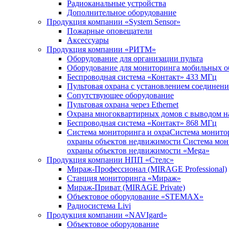
Радиоканальные устройства
Дополнительное оборудование
Продукция компании «System Sensor»
Пожарные оповещатели
Аксессуары
Продукция компании «РИТМ»
Оборудование для организации пульта
Оборудование для мониторинга мобильных о
Беспроводная система «Контакт» 433 МГц
Пультовая охрана с установлением соединени
Сопутствующее оборудование
Пультовая охрана через Ethernet
Охрана многоквартирных домов с выводом на
Беспроводная система «Контакт» 868 МГц
Система мониторинга и охраСистема монито
охраны объектов недвижимости Система мон
охраны объектов недвижимости «Mega»
Продукция компании НПП «Стелс»
Мираж-Профессионал (MIRAGE Professional)
Станция мониторинга «Мираж»
Мираж-Приват (MIRAGE Private)
Объектовое оборудование «STEMAX»
Радиосистема Livi
Продукция компании «NAVIgard»
Объектовое оборудование