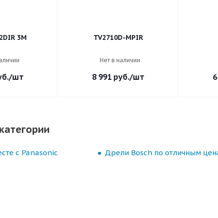
2DIR 3M
TV2710D-MPIR
наличии
Нет в наличии
б.
/шт
8 991
руб.
/шт
6
категории
сте с Panasonic
Дрели Bosch по отличным цен