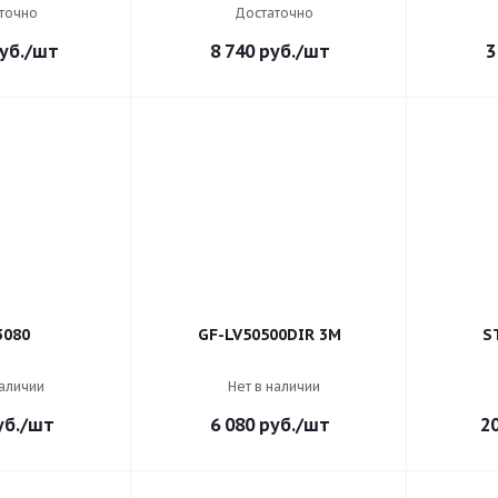
точно
Достаточно
уб.
/шт
8 740
руб.
/шт
3
3080
GF-LV50500DIR 3M
S
наличии
Нет в наличии
б.
/шт
6 080
руб.
/шт
2