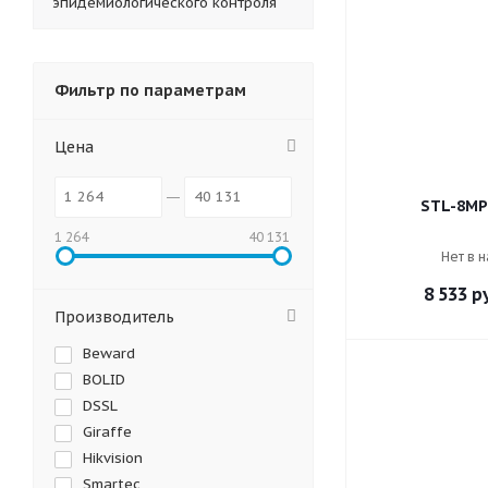
эпидемиологического контроля
Фильтр по параметрам
Цена
STL-8MP
1 264
40 131
Нет в 
8 533
ру
Производитель
Beward
BOLID
DSSL
Giraffe
Hikvision
Smartec