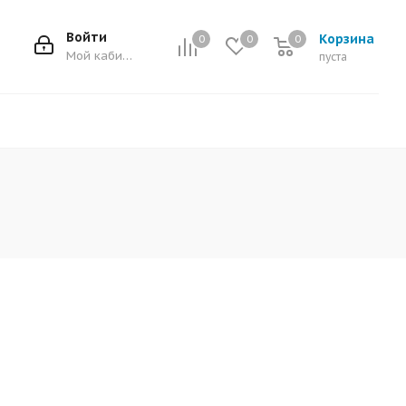
Войти
Корзина
0
0
0
0
Мой кабинет
пуста