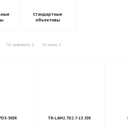
ьные
Стандартные
вы
объективы
По алфавиту
По цене
7D5-50IR
TR-L6M2.7D2.7-13.5IR