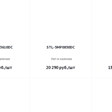
3610DC
STL-5MP0850DC
наличии
Нет в наличии
б.
/шт
20 290
руб.
/шт
1