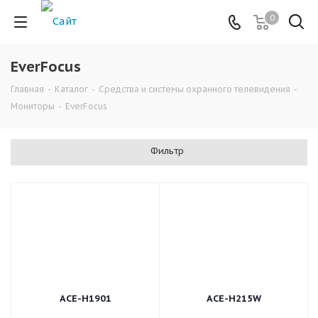
0
EverFocus
Главная
-
Каталог
-
Средства и системы охранного телевидения
-
Мониторы
-
EverFocus
Фильтр
ACE-H1901
ACE-H215W