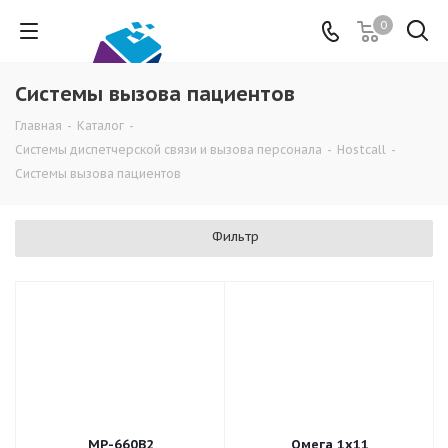
0
Системы вызова пациентов
Главная
-
Каталог
-
Системы диспетчерской связи и вызова персонала
-
Hostcall
-
Системы вызова пациентов
Фильтр
MP-660B2
Омега 1х11