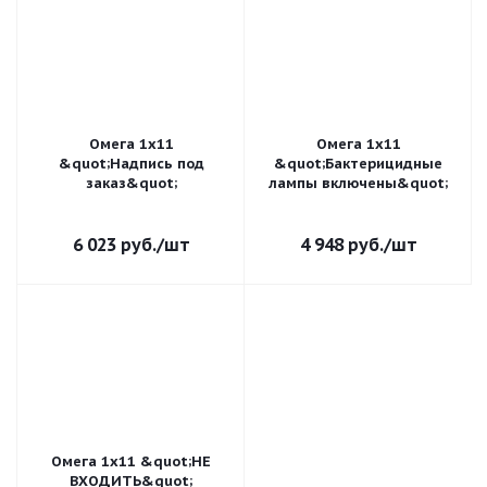
Омега 1х11
Омега 1х11
&quot;Надпись под
&quot;Бактерицидные
заказ&quot;
лампы включены&quot;
6 023
руб.
/шт
4 948
руб.
/шт
Омега 1х11 &quot;НЕ
ВХОДИТЬ&quot;