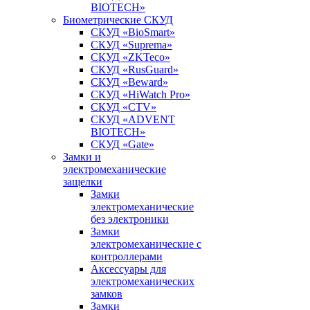
BIOTECH»
Биометрические СКУД
СКУД «BioSmart»
СКУД «Suprema»
СКУД «ZKTeco»
СКУД «RusGuard»
СКУД «Beward»
СКУД «HiWatch Pro»
СКУД «CTV»
СКУД «ADVENT
BIOTECH»
СКУД «Gate»
Замки и
электромеханические
защелки
Замки
электромеханические
без электроники
Замки
электромеханические с
контроллерами
Аксессуары для
электромеханических
замков
Замки