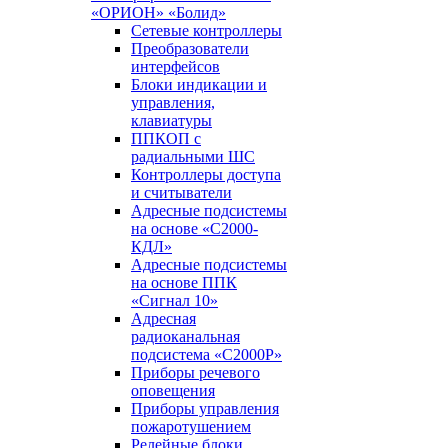
«ОРИОН» «Болид»
Сетевые контроллеры
Преобразователи
интерфейсов
Блоки индикации и
управления,
клавиатуры
ППКОП с
радиальными ШС
Контроллеры доступа
и считыватели
Адресные подсистемы
на основе «С2000-
КДЛ»
Адресные подсистемы
на основе ППК
«Сигнал 10»
Адресная
радиоканальная
подсистема «С2000Р»
Приборы речевого
оповещения
Приборы управления
пожаротушением
Релейные блоки