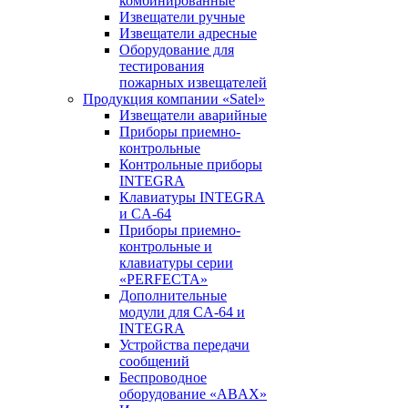
комбинированные
Извещатели ручные
Извещатели адресные
Оборудование для
тестирования
пожарных извещателей
Продукция компании «Satel»
Извещатели аварийные
Приборы приемно-
контрольные
Контрольные приборы
INTEGRA
Клавиатуры INTEGRA
и CA-64
Приборы приемно-
контрольные и
клавиатуры серии
«PERFECTA»
Дополнительные
модули для CA-64 и
INTEGRA
Устройства передачи
сообщений
Беспроводное
оборудование «ABAX»