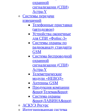
охранной
сигнализации (СПИ)
Астра-Y
Системы передачи
извещений
Телефонные приставки
(автодозвон)
Устройства оконечные
для СПИ «Фобос-3»
Системы охраны по
радиоканалу стандарта
GSM
Система беспроводной
охранной
сигнализации (СПИ)
Астра-Y
Телеметрические
модули «НЕВОД»
Антенны GSM
Продукция компании
&quot;Телемак&quot;
Система охраны
&quot;ЛАВИНА&quot;
АСКУЭ Ресурс
Интегрированная система