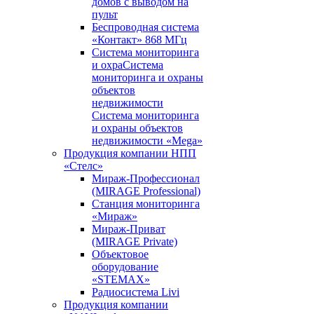
домов с выводом на
пульт
Беспроводная система
«Контакт» 868 МГц
Система мониторинга
и охраСистема
мониторинга и охраны
объектов
недвижимости
Система мониторинга
и охраны объектов
недвижимости «Mega»
Продукция компании НПП
«Стелс»
Мираж-Профессионал
(MIRAGE Professional)
Станция мониторинга
«Мираж»
Мираж-Приват
(MIRAGE Private)
Объектовое
оборудование
«STEMAX»
Радиосистема Livi
Продукция компании