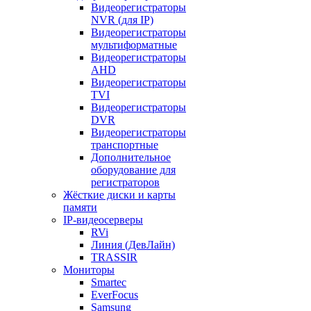
Видеорегистраторы
NVR (для IP)
Видеорегистраторы
мультиформатные
Видеорегистраторы
AHD
Видеорегистраторы
TVI
Видеорегистраторы
DVR
Видеорегистраторы
транспортные
Дополнительное
оборудование для
регистраторов
Жёсткие диски и карты
памяти
IP-видеосерверы
RVi
Линия (ДевЛайн)
TRASSIR
Мониторы
Smartec
EverFocus
Samsung