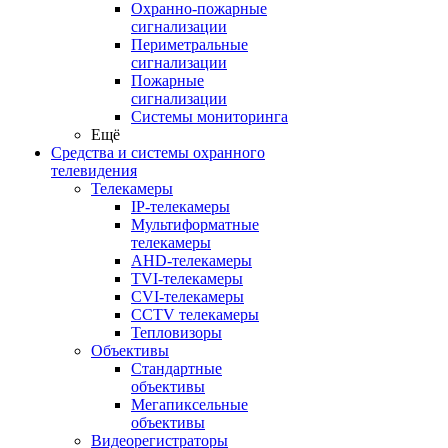
Охранно-пожарные
сигнализации
Периметральные
сигнализации
Пожарные
сигнализации
Системы мониторинга
Ещё
Средства и системы охранного
телевидения
Телекамеры
IP-телекамеры
Мультиформатные
телекамеры
AHD-телекамеры
TVI-телекамеры
CVI-телекамеры
CCTV телекамеры
Тепловизоры
Объективы
Стандартные
объективы
Мегапиксельные
объективы
Видеорегистраторы