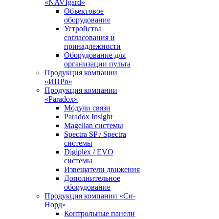
«NAVIgard»
Объектовое
оборудование
Устройства
согласования и
принадлежности
Оборудование для
организации пульта
Продукция компании
«ИПРо»
Продукция компании
«Paradox»
Модули связи
Paradox Insight
Magellan системы
Spectra SP / Spectra
системы
Digiplex / EVO
системы
Извещатели движения
Дополнительное
оборудование
Продукция компании «Си-
Норд»
Контрольные панели