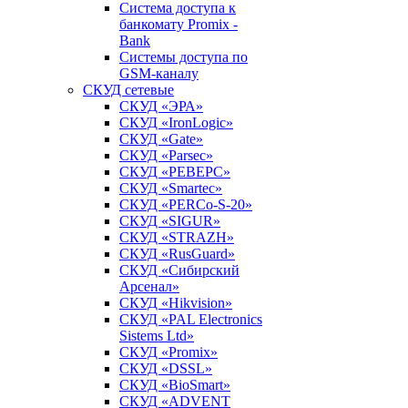
Система доступа к
банкомату Promix -
Bank
Системы доступа по
GSM-каналу
СКУД сетевые
СКУД «ЭРА»
СКУД «IronLogic»
СКУД «Gate»
СКУД «Parsec»
СКУД «РЕВЕРС»
СКУД «Smartec»
СКУД «PERCo-S-20»
СКУД «SIGUR»
СКУД «STRAZH»
СКУД «RusGuard»
СКУД «Сибирский
Арсенал»
СКУД «Hikvision»
СКУД «PAL Electronics
Sistems Ltd»
СКУД «Promix»
СКУД «DSSL»
СКУД «BioSmart»
СКУД «ADVENT