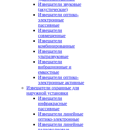
Извещатели звуковые
(акустические)
Извещатели оптико-
электронные
пассивные
Извещатели
совмещенные
Извещатели
комбинированные
Извещатели
ультразвуковые
Извещатели
вибрационные и
емкостные
Извещатели оптико-
электронные активные
Извещатели охранные для
наружной установки
Извещатели
инфракрасные
пассивные
Извещатели линейные
оптико-электронные
Извещатели линейные
радиоволновые