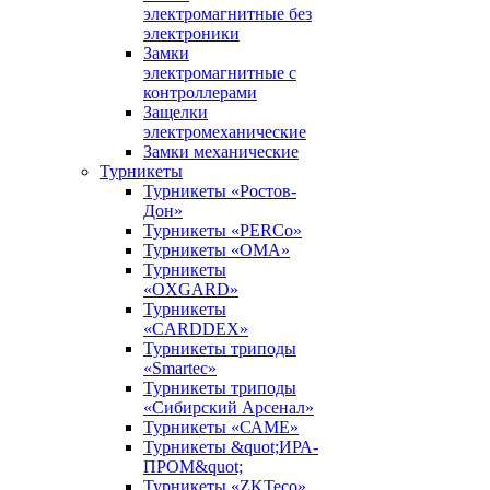
электромагнитные без
электроники
Замки
электромагнитные с
контроллерами
Защелки
электромеханические
Замки механические
Турникеты
Турникеты «Ростов-
Дон»
Турникеты «PERCo»
Турникеты «ОМА»
Турникеты
«OXGARD»
Турникеты
«CARDDEX»
Турникеты триподы
«Smartec»
Турникеты триподы
«Сибирский Арсенал»
Турникеты «САМЕ»
Турникеты &quot;ИРА-
ПРОМ&quot;
Турникеты «ZKTeco»