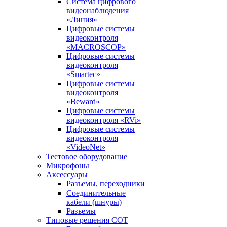
Система цифрового
видеонаблюдения
«Линия»
Цифровые системы
видеоконтроля
«MACROSCOP»
Цифровые системы
видеоконтроля
«Smartec»
Цифровые системы
видеоконтроля
«Beward»
Цифровые системы
видеоконтроля «RVi»
Цифровые системы
видеоконтроля
«VideoNet»
Тестовое оборудование
Микрофоны
Аксессуары
Разъемы, переходники
Соединительные
кабели (шнуры)
Разъемы
Типовые решения СОТ