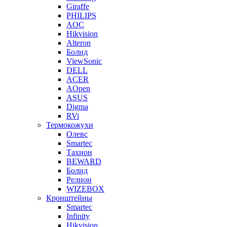
Giraffe
PHILIPS
AOC
Hikvision
Alteron
Болид
ViewSonic
DELL
ACER
AOpen
ASUS
Digma
RVi
Термокожухи
Олевс
Smartec
Тахион
BEWARD
Болид
Релион
WIZEBOX
Кронштейны
Smartec
Infinity
Hikvision