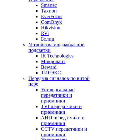
Smartec
Тахион
EverFocus
ComOnyx
Hikvision
RVi
Болид
Устройства инфракрасной
подсветки
IR Technologies
Микролайт
Beward
ТИРЭКС
Передача сигналов по витой
паре
Универсальные
передатчики и
приемники
TVI передатчики и
приемники
AHD передатчики и
приемники
CCTV передатчики и
приемники