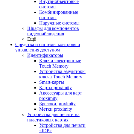
Внутриобъектовые
системы
Комбинированные
системы
Наружные системы
Шкафы для компонентов
видеонаблюдения
Ещё
Средства и системы контроля и
управления доступом
Идентификаторы
Ключи электронные
Touch Memory
Устройства-эмуляторы
ключа Touch Memory
Smart-карты
Карты proximity
Аксессуары для карт
proximitу
Брелоки proximity
Метки proximity
Устройства для печати на
пластиковых картах
Устройства для печати
«IDP»