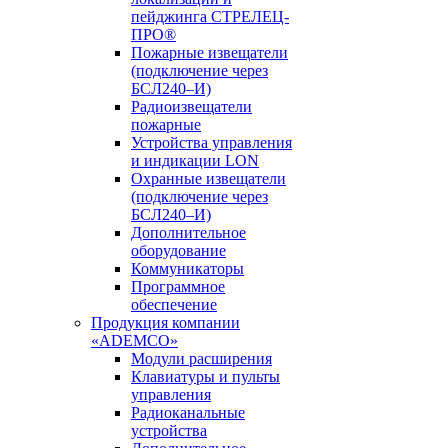
пейджинга СТРЕЛЕЦ-
ПРО®
Пожарные извещатели
(подключение через
БСЛ240–И)
Радиоизвещатели
пожарные
Устройства управления
и индикации LON
Охранные извещатели
(подключение через
БСЛ240–И)
Дополнительное
оборудование
Коммуникаторы
Программное
обеспечение
Продукция компании
«ADEMCO»
Модули расширения
Клавиатуры и пульты
управления
Радиоканальные
устройства