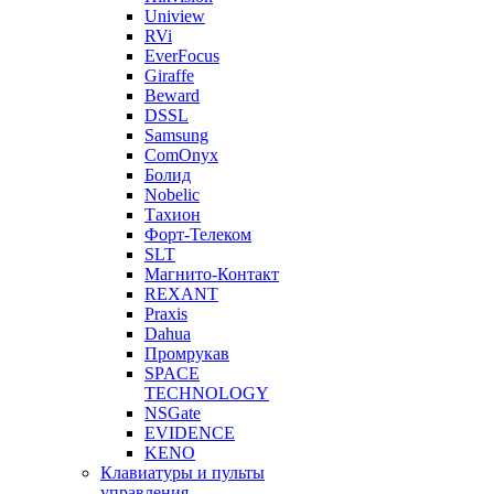
Uniview
RVi
EverFocus
Giraffe
Beward
DSSL
Samsung
ComOnyx
Болид
Nobelic
Тахион
Форт-Телеком
SLT
Магнито-Контакт
REXANT
Praxis
Dahua
Промрукав
SPACE
TECHNOLOGY
NSGate
EVIDENCE
KENO
Клавиатуры и пульты
управления