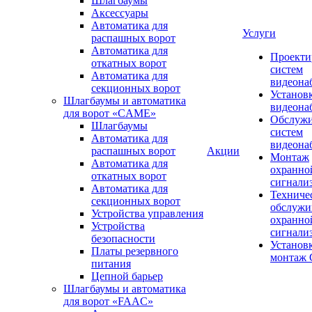
Шлагбаумы
Аксессуары
Автоматика для
Услуги
распашных ворот
Автоматика для
Проекти
откатных ворот
систем
Автоматика для
видеона
секционных ворот
Установ
Шлагбаумы и автоматика
видеона
для ворот «CAME»
Обслуж
Шлагбаумы
систем
Автоматика для
видеона
распашных ворот
Акции
Монтаж
Автоматика для
охранно
откатных ворот
сигнали
Автоматика для
Техниче
секционных ворот
обслужи
Устройства управления
охранно
Устройства
сигнали
безопасности
Установ
Платы резервного
монтаж
питания
Цепной барьер
Шлагбаумы и автоматика
для ворот «FAAC»