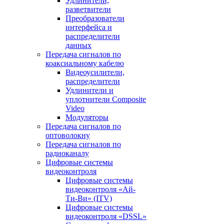
Удлинители,
разветвители
Преобразователи
интерфейса и
распределители
данных
Передача сигналов по
коаксиальному кабелю
Видеоусилители,
распределители
Удлинители и
уплотнители Сomposite
Video
Модуляторы
Передача сигналов по
оптоволокну
Передача сигналов по
радиоканалу
Цифровые системы
видеоконтроля
Цифровые системы
видеоконтроля «Ай-
Ти-Ви» (ITV)
Цифровые системы
видеоконтроля «DSSL»