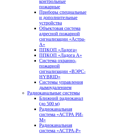
контрольные
пожарные
Приборы специальные
и дополнительные
устройства
Объектовая система
адресной пожарной
сигнализации «Астра-
А»
ППКОП «Ладога»
ППКОП «Ладога А»
Система охранно-
пожарной
сигнализации «ВЭРС-
HYBRID»
Системы управления
дымоудалением
Радиоканальные системы
Ближний радиоканал
(до 500 м)
Радиоканальная
система «АСТРА РИ-
М»
Радиоканальная
система «АСТРА-Р»