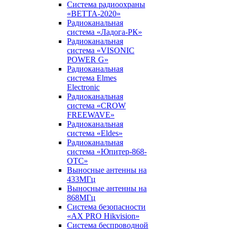
Система радиоохраны
«ВЕТТА-2020»
Радиоканальная
система «Ладога-РК»
Радиоканальная
система «VISONIC
POWER G»
Радиоканальная
система Elmes
Electronic
Радиоканальная
система «CROW
FREEWAVE»
Радиоканальная
система «Eldes»
Радиоканальная
система «Юпитер-868-
ОТС»
Выносные антенны на
433МГц
Выносные антенны на
868МГц
Система безопасности
«AX PRO Hikvision»
Система беспроводной