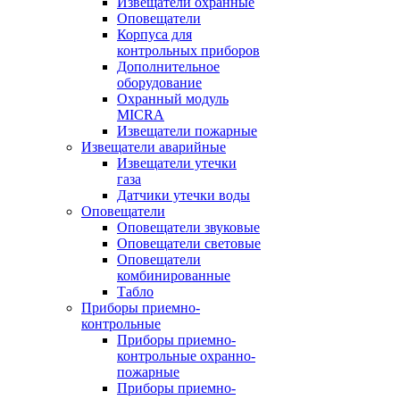
Извещатели охранные
Оповещатели
Корпуса для
контрольных приборов
Дополнительное
оборудование
Охранный модуль
MICRA
Извещатели пожарные
Извещатели аварийные
Извещатели утечки
газа
Датчики утечки воды
Оповещатели
Оповещатели звуковые
Оповещатели световые
Оповещатели
комбинированные
Табло
Приборы приемно-
контрольные
Приборы приемно-
контрольные охранно-
пожарные
Приборы приемно-