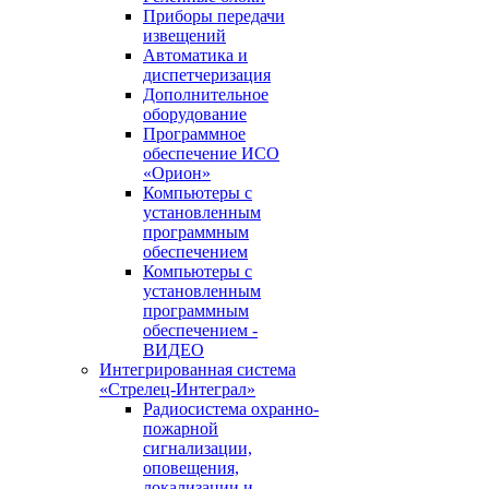
Приборы передачи
извещений
Автоматика и
диспетчеризация
Дополнительное
оборудование
Программное
обеспечение ИСО
«Орион»
Компьютеры с
установленным
программным
обеспечением
Компьютеры с
установленным
программным
обеспечением -
ВИДЕО
Интегрированная система
«Стрелец-Интеграл»
Радиосистема охранно-
пожарной
сигнализации,
оповещения,
локализации и