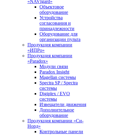
«NAVIgard»
Объектовое
оборудование
Устройства
согласования и
принадлежности
Оборудование для
организации пульта
Продукция компании
«ИПРо»
Продукция компании
«Paradox»
Модули связи
Paradox Insight
Magellan системы
Spectra SP / Spectra
системы
Digiplex / EVO
системы
Извещатели движения
Дополнительное
оборудование
Продукция компании «Си-
Норд»
Контрольные панели