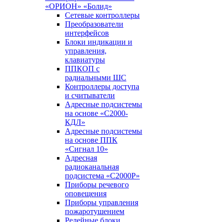
«ОРИОН» «Болид»
Сетевые контроллеры
Преобразователи
интерфейсов
Блоки индикации и
управления,
клавиатуры
ППКОП с
радиальными ШС
Контроллеры доступа
и считыватели
Адресные подсистемы
на основе «С2000-
КДЛ»
Адресные подсистемы
на основе ППК
«Сигнал 10»
Адресная
радиоканальная
подсистема «С2000Р»
Приборы речевого
оповещения
Приборы управления
пожаротушением
Релейные блоки