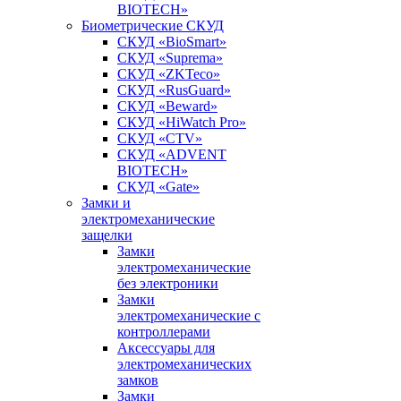
BIOTECH»
Биометрические СКУД
СКУД «BioSmart»
СКУД «Suprema»
СКУД «ZKTeco»
СКУД «RusGuard»
СКУД «Beward»
СКУД «HiWatch Pro»
СКУД «CTV»
СКУД «ADVENT
BIOTECH»
СКУД «Gate»
Замки и
электромеханические
защелки
Замки
электромеханические
без электроники
Замки
электромеханические с
контроллерами
Аксессуары для
электромеханических
замков
Замки