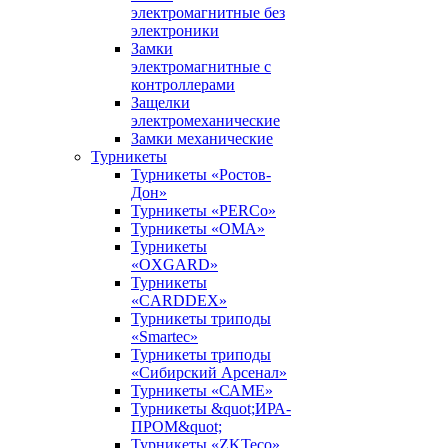
электромагнитные без
электроники
Замки
электромагнитные с
контроллерами
Защелки
электромеханические
Замки механические
Турникеты
Турникеты «Ростов-
Дон»
Турникеты «PERCo»
Турникеты «ОМА»
Турникеты
«OXGARD»
Турникеты
«CARDDEX»
Турникеты триподы
«Smartec»
Турникеты триподы
«Сибирский Арсенал»
Турникеты «САМЕ»
Турникеты &quot;ИРА-
ПРОМ&quot;
Турникеты «ZKTeco»