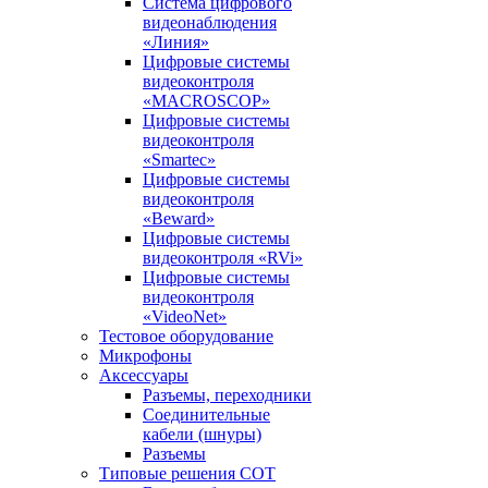
Система цифрового
видеонаблюдения
«Линия»
Цифровые системы
видеоконтроля
«MACROSCOP»
Цифровые системы
видеоконтроля
«Smartec»
Цифровые системы
видеоконтроля
«Beward»
Цифровые системы
видеоконтроля «RVi»
Цифровые системы
видеоконтроля
«VideoNet»
Тестовое оборудование
Микрофоны
Аксессуары
Разъемы, переходники
Соединительные
кабели (шнуры)
Разъемы
Типовые решения СОТ