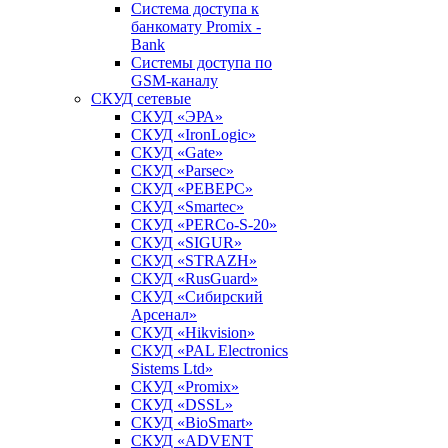
Система доступа к
банкомату Promix -
Bank
Системы доступа по
GSM-каналу
СКУД сетевые
СКУД «ЭРА»
СКУД «IronLogic»
СКУД «Gate»
СКУД «Parsec»
СКУД «РЕВЕРС»
СКУД «Smartec»
СКУД «PERCo-S-20»
СКУД «SIGUR»
СКУД «STRAZH»
СКУД «RusGuard»
СКУД «Сибирский
Арсенал»
СКУД «Hikvision»
СКУД «PAL Electronics
Sistems Ltd»
СКУД «Promix»
СКУД «DSSL»
СКУД «BioSmart»
СКУД «ADVENT