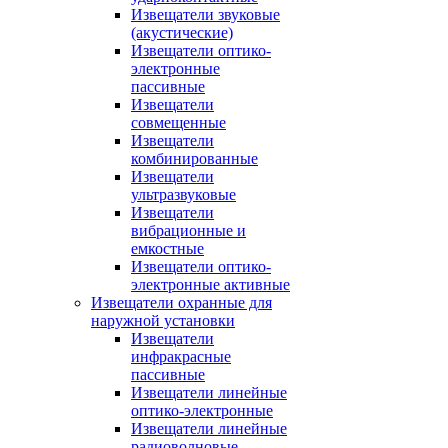
Извещатели звуковые
(акустические)
Извещатели оптико-
электронные
пассивные
Извещатели
совмещенные
Извещатели
комбинированные
Извещатели
ультразвуковые
Извещатели
вибрационные и
емкостные
Извещатели оптико-
электронные активные
Извещатели охранные для
наружной установки
Извещатели
инфракрасные
пассивные
Извещатели линейные
оптико-электронные
Извещатели линейные
радиоволновые