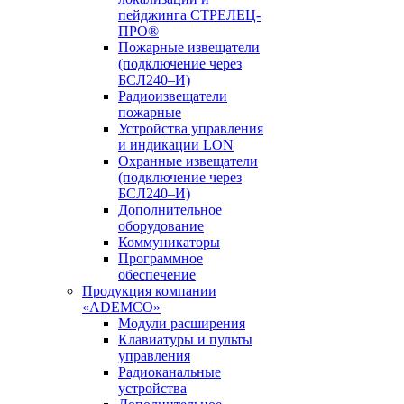
пейджинга СТРЕЛЕЦ-
ПРО®
Пожарные извещатели
(подключение через
БСЛ240–И)
Радиоизвещатели
пожарные
Устройства управления
и индикации LON
Охранные извещатели
(подключение через
БСЛ240–И)
Дополнительное
оборудование
Коммуникаторы
Программное
обеспечение
Продукция компании
«ADEMCO»
Модули расширения
Клавиатуры и пульты
управления
Радиоканальные
устройства