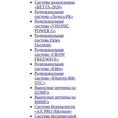
Система радиоохраны
«ВЕТТА-2020»
Радиоканальная
система «Ладога-РК»
Радиоканальная
система «VISONIC
POWER G»
Радиоканальная
система Elmes
Electronic
Радиоканальная
система «CROW
FREEWAVE»
Радиоканальная
система «Eldes»
Радиоканальная
система «Юпитер-868-
ОТС»
Выносные антенны на
433МГц
Выносные антенны на
868МГц
Система безопасности
«AX PRO Hikvision»
Система беспроводной