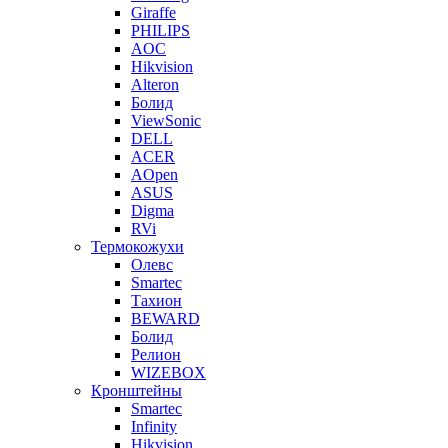
Giraffe
PHILIPS
AOC
Hikvision
Alteron
Болид
ViewSonic
DELL
ACER
AOpen
ASUS
Digma
RVi
Термокожухи
Олевс
Smartec
Тахион
BEWARD
Болид
Релион
WIZEBOX
Кронштейны
Smartec
Infinity
Hikvision