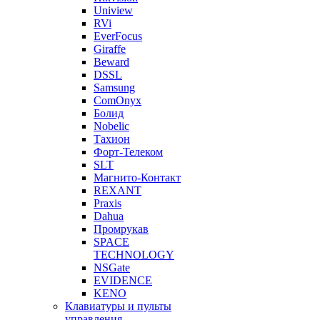
Uniview
RVi
EverFocus
Giraffe
Beward
DSSL
Samsung
ComOnyx
Болид
Nobelic
Тахион
Форт-Телеком
SLT
Магнито-Контакт
REXANT
Praxis
Dahua
Промрукав
SPACE
TECHNOLOGY
NSGate
EVIDENCE
KENO
Клавиатуры и пульты
управления