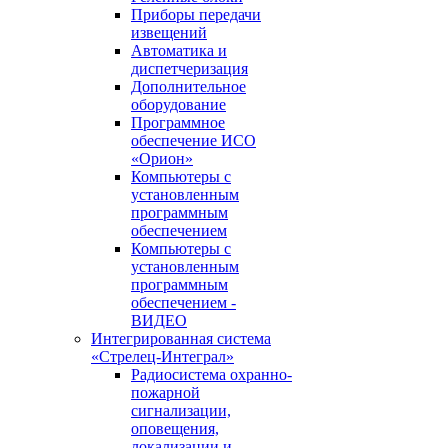
Приборы передачи
извещений
Автоматика и
диспетчеризация
Дополнительное
оборудование
Программное
обеспечение ИСО
«Орион»
Компьютеры с
установленным
программным
обеспечением
Компьютеры с
установленным
программным
обеспечением -
ВИДЕО
Интегрированная система
«Стрелец-Интеграл»
Радиосистема охранно-
пожарной
сигнализации,
оповещения,
локализации и