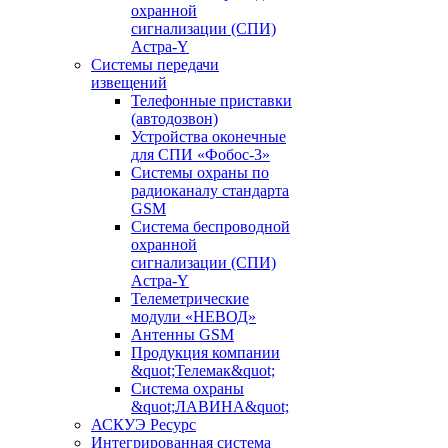
охранной
сигнализации (СПИ)
Астра-Y
Системы передачи
извещений
Телефонные приставки
(автодозвон)
Устройства оконечные
для СПИ «Фобос-3»
Системы охраны по
радиоканалу стандарта
GSM
Система беспроводной
охранной
сигнализации (СПИ)
Астра-Y
Телеметрические
модули «НЕВОД»
Антенны GSM
Продукция компании
&quot;Телемак&quot;
Система охраны
&quot;ЛАВИНА&quot;
АСКУЭ Ресурс
Интегрированная система