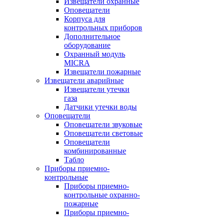
Извещатели охранные
Оповещатели
Корпуса для
контрольных приборов
Дополнительное
оборудование
Охранный модуль
MICRA
Извещатели пожарные
Извещатели аварийные
Извещатели утечки
газа
Датчики утечки воды
Оповещатели
Оповещатели звуковые
Оповещатели световые
Оповещатели
комбинированные
Табло
Приборы приемно-
контрольные
Приборы приемно-
контрольные охранно-
пожарные
Приборы приемно-