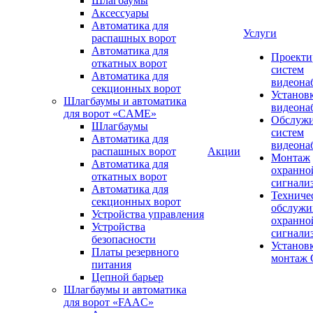
Шлагбаумы
Аксессуары
Автоматика для
Услуги
распашных ворот
Автоматика для
Проекти
откатных ворот
систем
Автоматика для
видеона
секционных ворот
Установ
Шлагбаумы и автоматика
видеона
для ворот «CAME»
Обслуж
Шлагбаумы
систем
Автоматика для
видеона
распашных ворот
Акции
Монтаж
Автоматика для
охранно
откатных ворот
сигнали
Автоматика для
Техниче
секционных ворот
обслужи
Устройства управления
охранно
Устройства
сигнали
безопасности
Установ
Платы резервного
монтаж
питания
Цепной барьер
Шлагбаумы и автоматика
для ворот «FAAC»