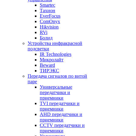
Smartec
Тахион
EverFocus
ComOnyx
Hikvision
RVi
Болид
Устройства инфракрасной
подсветки
IR Technologies
Микролайт
Beward
ТИРЭКС
Передача сигналов по витой
паре
Универсальные
передатчики и
приемники
TVI передатчики и
приемники
AHD передатчики и
приемники
CCTV передатчики и
приемники