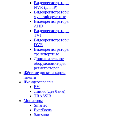
Видеорегистраторы
NVR (для IP)
Видеорегистраторы
мультиформатные
Видеорегистраторы
AHD
Видеорегистраторы
TVI
Видеорегистраторы
DVR
Видеорегистраторы
транспортные
Дополнительное
оборудование для
регистраторов
Жёсткие диски и карты
памяти
IP-видеосерверы
RVi
Линия (ДевЛайн)
TRASSIR
Мониторы
Smartec
EverFocus
Samsung