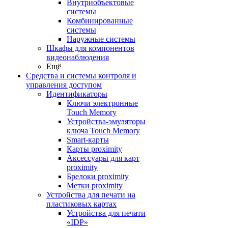
Внутриобъектовые
системы
Комбинированные
системы
Наружные системы
Шкафы для компонентов
видеонаблюдения
Ещё
Средства и системы контроля и
управления доступом
Идентификаторы
Ключи электронные
Touch Memory
Устройства-эмуляторы
ключа Touch Memory
Smart-карты
Карты proximity
Аксессуары для карт
proximitу
Брелоки proximity
Метки proximity
Устройства для печати на
пластиковых картах
Устройства для печати
«IDP»