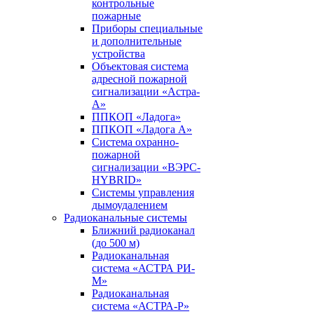
контрольные
пожарные
Приборы специальные
и дополнительные
устройства
Объектовая система
адресной пожарной
сигнализации «Астра-
А»
ППКОП «Ладога»
ППКОП «Ладога А»
Система охранно-
пожарной
сигнализации «ВЭРС-
HYBRID»
Системы управления
дымоудалением
Радиоканальные системы
Ближний радиоканал
(до 500 м)
Радиоканальная
система «АСТРА РИ-
М»
Радиоканальная
система «АСТРА-Р»