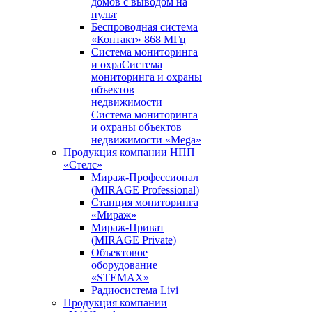
домов с выводом на
пульт
Беспроводная система
«Контакт» 868 МГц
Система мониторинга
и охраСистема
мониторинга и охраны
объектов
недвижимости
Система мониторинга
и охраны объектов
недвижимости «Mega»
Продукция компании НПП
«Стелс»
Мираж-Профессионал
(MIRAGE Professional)
Станция мониторинга
«Мираж»
Мираж-Приват
(MIRAGE Private)
Объектовое
оборудование
«STEMAX»
Радиосистема Livi
Продукция компании