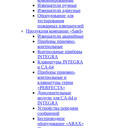
комбинированные
Извещатели ручные
Извещатели адресные
Оборудование для
тестирования
пожарных извещателей
Продукция компании «Satel»
Извещатели аварийные
Приборы приемно-
контрольные
Контрольные приборы
INTEGRA
Клавиатуры INTEGRA
и CA-64
Приборы приемно-
контрольные и
клавиатуры серии
«PERFECTA»
Дополнительные
модули для CA-64 и
INTEGRA
Устройства передачи
сообщений
Беспроводное
оборудование «ABAX»