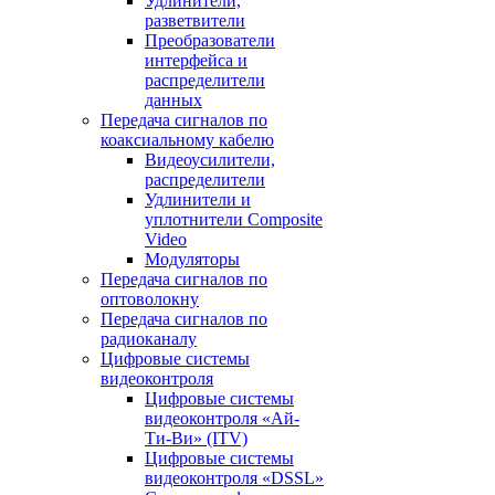
Удлинители,
разветвители
Преобразователи
интерфейса и
распределители
данных
Передача сигналов по
коаксиальному кабелю
Видеоусилители,
распределители
Удлинители и
уплотнители Сomposite
Video
Модуляторы
Передача сигналов по
оптоволокну
Передача сигналов по
радиоканалу
Цифровые системы
видеоконтроля
Цифровые системы
видеоконтроля «Ай-
Ти-Ви» (ITV)
Цифровые системы
видеоконтроля «DSSL»