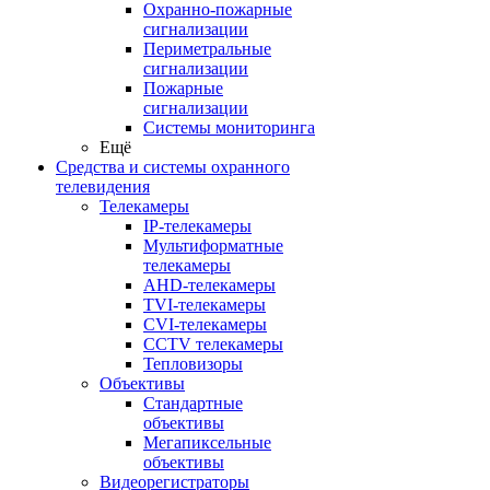
Охранно-пожарные
сигнализации
Периметральные
сигнализации
Пожарные
сигнализации
Системы мониторинга
Ещё
Средства и системы охранного
телевидения
Телекамеры
IP-телекамеры
Мультиформатные
телекамеры
AHD-телекамеры
TVI-телекамеры
CVI-телекамеры
CCTV телекамеры
Тепловизоры
Объективы
Стандартные
объективы
Мегапиксельные
объективы
Видеорегистраторы