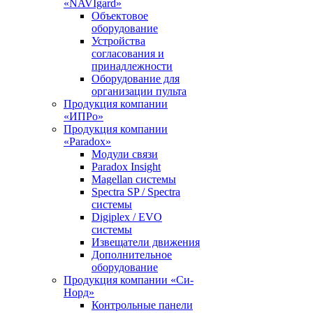
«NAVIgard»
Объектовое
оборудование
Устройства
согласования и
принадлежности
Оборудование для
организации пульта
Продукция компании
«ИПРо»
Продукция компании
«Paradox»
Модули связи
Paradox Insight
Magellan системы
Spectra SP / Spectra
системы
Digiplex / EVO
системы
Извещатели движения
Дополнительное
оборудование
Продукция компании «Си-
Норд»
Контрольные панели