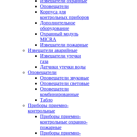
Извещатели охранные
Оповещатели
Корпуса для
контрольных приборов
Дополнительное
оборудование
Охранный модуль
MICRA
Извещатели пожарные
Извещатели аварийные
Извещатели утечки
газа
Датчики утечки воды
Оповещатели
Оповещатели звуковые
Оповещатели световые
Оповещатели
комбинированные
Табло
Приборы приемно-
контрольные
Приборы приемно-
контрольные охранно-
пожарные
Приборы приемно-