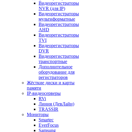
Видеорегистраторы
NVR (для IP)
Видеорегистраторы
мультиформатные
Видеорегистраторы
AHD
Видеорегистраторы
TVI
Видеорегистраторы
DVR
Видеорегистраторы
транспортные
Дополнительное
оборудование для
регистраторов
Жёсткие диски и карты
памяти
IP-видеосерверы
RVi
Линия (ДевЛайн)
TRASSIR
Мониторы
Smartec
EverFocus
Samsung