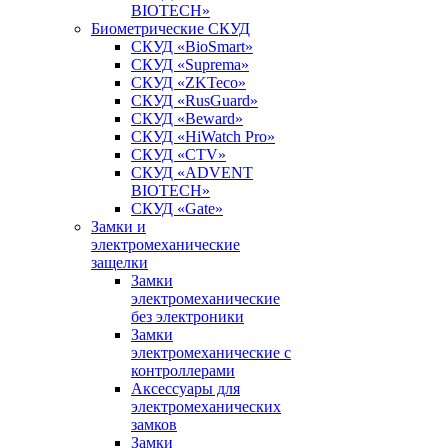
BIOTECH»
Биометрические СКУД
СКУД «BioSmart»
СКУД «Suprema»
СКУД «ZKTeco»
СКУД «RusGuard»
СКУД «Beward»
СКУД «HiWatch Pro»
СКУД «CTV»
СКУД «ADVENT
BIOTECH»
СКУД «Gate»
Замки и
электромеханические
защелки
Замки
электромеханические
без электроники
Замки
электромеханические с
контроллерами
Аксессуары для
электромеханических
замков
Замки