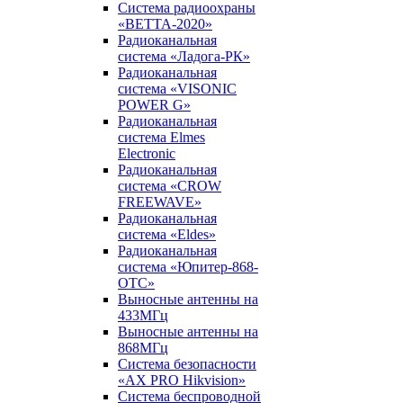
Система радиоохраны
«ВЕТТА-2020»
Радиоканальная
система «Ладога-РК»
Радиоканальная
система «VISONIC
POWER G»
Радиоканальная
система Elmes
Electronic
Радиоканальная
система «CROW
FREEWAVE»
Радиоканальная
система «Eldes»
Радиоканальная
система «Юпитер-868-
ОТС»
Выносные антенны на
433МГц
Выносные антенны на
868МГц
Система безопасности
«AX PRO Hikvision»
Система беспроводной