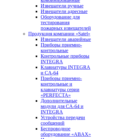
комбинированные
Извещатели ручные
Извещатели адресные
Оборудование для
тестирования
пожарных извещателей
Продукция компании «Satel»
Извещатели аварийные
Приборы приемно-
контрольные
Контрольные приборы
INTEGRA
Клавиатуры INTEGRA
и CA-64
Приборы приемно-
контрольные и
клавиатуры серии
«PERFECTA»
Дополнительные
модули для CA-64 и
INTEGRA
Устройства передачи
сообщений
Беспроводное
оборудование «ABAX»