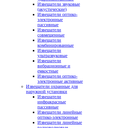
Извещатели звуковые
(акустические)
Извещатели оптико-
электронные
пассивные
Извещатели
совмещенные
Извещатели
комбинированные
Извещатели
ультразвуковые
Извещатели
вибрационные и
емкостные
Извещатели оптико-
электронные активные
Извещатели охранные для
наружной установки
Извещатели
инфракрасные
пассивные
Извещатели линейные
оптико-электронные
Извещатели линейные
радиоволновые