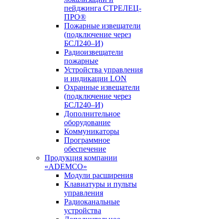
пейджинга СТРЕЛЕЦ-
ПРО®
Пожарные извещатели
(подключение через
БСЛ240–И)
Радиоизвещатели
пожарные
Устройства управления
и индикации LON
Охранные извещатели
(подключение через
БСЛ240–И)
Дополнительное
оборудование
Коммуникаторы
Программное
обеспечение
Продукция компании
«ADEMCO»
Модули расширения
Клавиатуры и пульты
управления
Радиоканальные
устройства