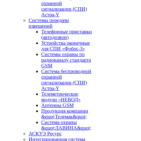
охранной
сигнализации (СПИ)
Астра-Y
Системы передачи
извещений
Телефонные приставки
(автодозвон)
Устройства оконечные
для СПИ «Фобос-3»
Системы охраны по
радиоканалу стандарта
GSM
Система беспроводной
охранной
сигнализации (СПИ)
Астра-Y
Телеметрические
модули «НЕВОД»
Антенны GSM
Продукция компании
&quot;Телемак&quot;
Система охраны
&quot;ЛАВИНА&quot;
АСКУЭ Ресурс
Интегрированная система