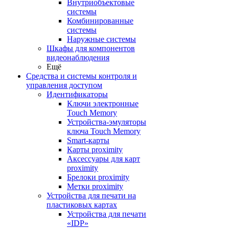
Внутриобъектовые
системы
Комбинированные
системы
Наружные системы
Шкафы для компонентов
видеонаблюдения
Ещё
Средства и системы контроля и
управления доступом
Идентификаторы
Ключи электронные
Touch Memory
Устройства-эмуляторы
ключа Touch Memory
Smart-карты
Карты proximity
Аксессуары для карт
proximitу
Брелоки proximity
Метки proximity
Устройства для печати на
пластиковых картах
Устройства для печати
«IDP»