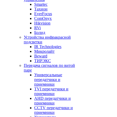
Smartec
Тахион
EverFocus
ComOnyx
Hikvision
RVi
Болид
Устройства инфракрасной
подсветки
IR Technologies
Микролайт
Beward
ТИРЭКС
Передача сигналов по витой
паре
Универсальные
передатчики и
приемники
TVI передатчики и
приемники
AHD передатчики и
приемники
CCTV передатчики и
приемники