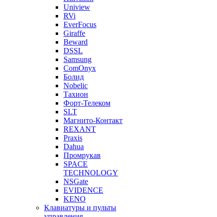
Uniview
RVi
EverFocus
Giraffe
Beward
DSSL
Samsung
ComOnyx
Болид
Nobelic
Тахион
Форт-Телеком
SLT
Магнито-Контакт
REXANT
Praxis
Dahua
Промрукав
SPACE
TECHNOLOGY
NSGate
EVIDENCE
KENO
Клавиатуры и пульты
управления