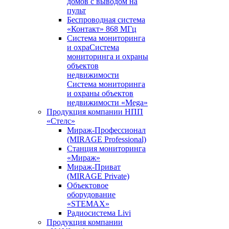
домов с выводом на
пульт
Беспроводная система
«Контакт» 868 МГц
Система мониторинга
и охраСистема
мониторинга и охраны
объектов
недвижимости
Система мониторинга
и охраны объектов
недвижимости «Mega»
Продукция компании НПП
«Стелс»
Мираж-Профессионал
(MIRAGE Professional)
Станция мониторинга
«Мираж»
Мираж-Приват
(MIRAGE Private)
Объектовое
оборудование
«STEMAX»
Радиосистема Livi
Продукция компании