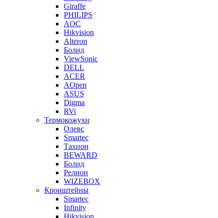
Giraffe
PHILIPS
AOC
Hikvision
Alteron
Болид
ViewSonic
DELL
ACER
AOpen
ASUS
Digma
RVi
Термокожухи
Олевс
Smartec
Тахион
BEWARD
Болид
Релион
WIZEBOX
Кронштейны
Smartec
Infinity
Hikvision