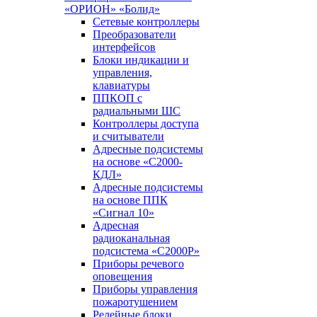
«ОРИОН» «Болид»
Сетевые контроллеры
Преобразователи
интерфейсов
Блоки индикации и
управления,
клавиатуры
ППКОП с
радиальными ШС
Контроллеры доступа
и считыватели
Адресные подсистемы
на основе «С2000-
КДЛ»
Адресные подсистемы
на основе ППК
«Сигнал 10»
Адресная
радиоканальная
подсистема «С2000Р»
Приборы речевого
оповещения
Приборы управления
пожаротушением
Релейные блоки