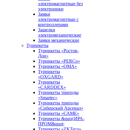
электромагнитные без
электроники
Замки
электромагнитные с
контроллерами
Защелки
электромеханические
Замки механические
Турникеты
Турникеты «Ростов-
Дон»
Турникеты «PERCo»
Турникеты «ОМА»
Турникеты
«OXGARD»
Турникеты
«CARDDEX»
Турникеты триподы
«Smartec»
Турникеты триподы
«Сибирский Арсенал»
Турникеты «САМЕ»
Турникеты &quot;ИРА-
ПРОМ&quot;
Турникеты «ZKTeco»