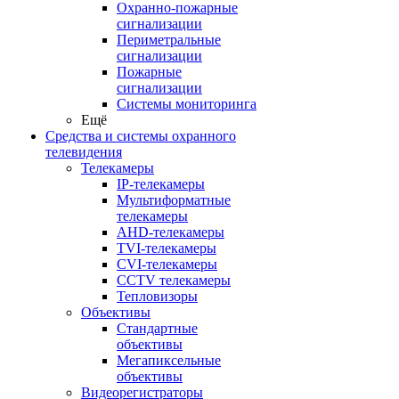
Охранно-пожарные
сигнализации
Периметральные
сигнализации
Пожарные
сигнализации
Системы мониторинга
Ещё
Средства и системы охранного
телевидения
Телекамеры
IP-телекамеры
Мультиформатные
телекамеры
AHD-телекамеры
TVI-телекамеры
CVI-телекамеры
CCTV телекамеры
Тепловизоры
Объективы
Стандартные
объективы
Мегапиксельные
объективы
Видеорегистраторы