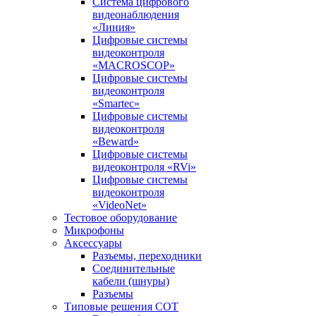
Система цифрового
видеонаблюдения
«Линия»
Цифровые системы
видеоконтроля
«MACROSCOP»
Цифровые системы
видеоконтроля
«Smartec»
Цифровые системы
видеоконтроля
«Beward»
Цифровые системы
видеоконтроля «RVi»
Цифровые системы
видеоконтроля
«VideoNet»
Тестовое оборудование
Микрофоны
Аксессуары
Разъемы, переходники
Соединительные
кабели (шнуры)
Разъемы
Типовые решения СОТ