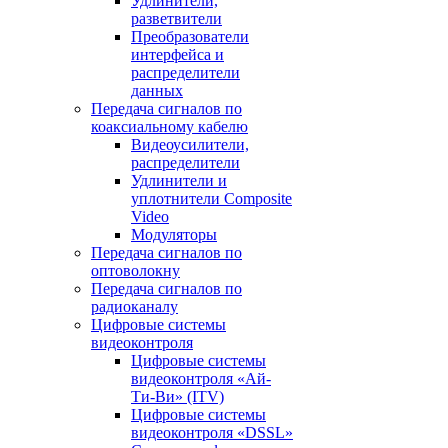
Удлинители,
разветвители
Преобразователи
интерфейса и
распределители
данных
Передача сигналов по
коаксиальному кабелю
Видеоусилители,
распределители
Удлинители и
уплотнители Сomposite
Video
Модуляторы
Передача сигналов по
оптоволокну
Передача сигналов по
радиоканалу
Цифровые системы
видеоконтроля
Цифровые системы
видеоконтроля «Ай-
Ти-Ви» (ITV)
Цифровые системы
видеоконтроля «DSSL»