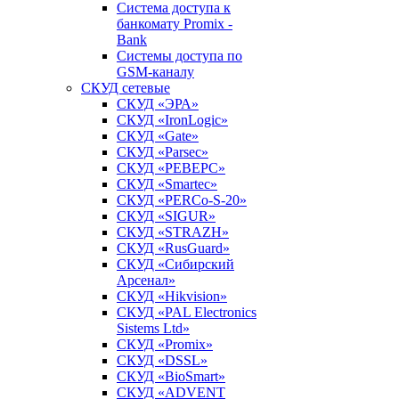
Система доступа к
банкомату Promix -
Bank
Системы доступа по
GSM-каналу
СКУД сетевые
СКУД «ЭРА»
СКУД «IronLogic»
СКУД «Gate»
СКУД «Parsec»
СКУД «РЕВЕРС»
СКУД «Smartec»
СКУД «PERCo-S-20»
СКУД «SIGUR»
СКУД «STRAZH»
СКУД «RusGuard»
СКУД «Сибирский
Арсенал»
СКУД «Hikvision»
СКУД «PAL Electronics
Sistems Ltd»
СКУД «Promix»
СКУД «DSSL»
СКУД «BioSmart»
СКУД «ADVENT