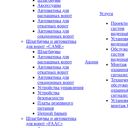
Шлагбаумы
Аксессуары
Автоматика для
Услуги
распашных ворот
Автоматика для
Проекти
откатных ворот
систем
Автоматика для
видеона
секционных ворот
Установ
Шлагбаумы и автоматика
видеона
для ворот «CAME»
Обслуж
Шлагбаумы
систем
Автоматика для
видеона
распашных ворот
Акции
Монтаж
Автоматика для
охранно
откатных ворот
сигнали
Автоматика для
Техниче
секционных ворот
обслужи
Устройства управления
охранно
Устройства
сигнали
безопасности
Установ
Платы резервного
монтаж
питания
Цепной барьер
Шлагбаумы и автоматика
для ворот «FAAC»