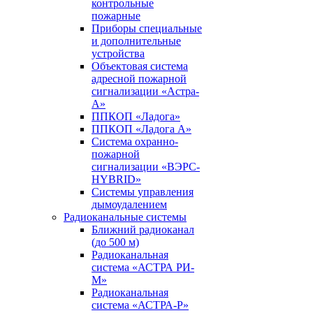
контрольные
пожарные
Приборы специальные
и дополнительные
устройства
Объектовая система
адресной пожарной
сигнализации «Астра-
А»
ППКОП «Ладога»
ППКОП «Ладога А»
Система охранно-
пожарной
сигнализации «ВЭРС-
HYBRID»
Системы управления
дымоудалением
Радиоканальные системы
Ближний радиоканал
(до 500 м)
Радиоканальная
система «АСТРА РИ-
М»
Радиоканальная
система «АСТРА-Р»