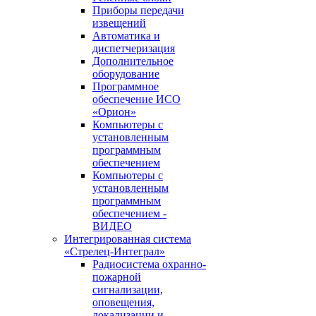
Приборы передачи
извещений
Автоматика и
диспетчеризация
Дополнительное
оборудование
Программное
обеспечение ИСО
«Орион»
Компьютеры с
установленным
программным
обеспечением
Компьютеры с
установленным
программным
обеспечением -
ВИДЕО
Интегрированная система
«Стрелец-Интеграл»
Радиосистема охранно-
пожарной
сигнализации,
оповещения,
локализации и