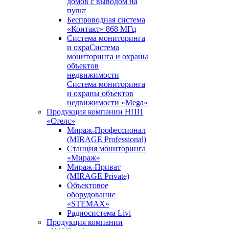
домов с выводом на
пульт
Беспроводная система
«Контакт» 868 МГц
Система мониторинга
и охраСистема
мониторинга и охраны
объектов
недвижимости
Система мониторинга
и охраны объектов
недвижимости «Mega»
Продукция компании НПП
«Стелс»
Мираж-Профессионал
(MIRAGE Professional)
Станция мониторинга
«Мираж»
Мираж-Приват
(MIRAGE Private)
Объектовое
оборудование
«STEMAX»
Радиосистема Livi
Продукция компании