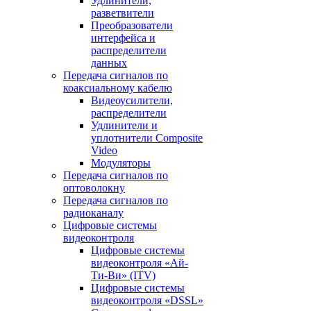
Удлинители,
разветвители
Преобразователи
интерфейса и
распределители
данных
Передача сигналов по
коаксиальному кабелю
Видеоусилители,
распределители
Удлинители и
уплотнители Сomposite
Video
Модуляторы
Передача сигналов по
оптоволокну
Передача сигналов по
радиоканалу
Цифровые системы
видеоконтроля
Цифровые системы
видеоконтроля «Ай-
Ти-Ви» (ITV)
Цифровые системы
видеоконтроля «DSSL»