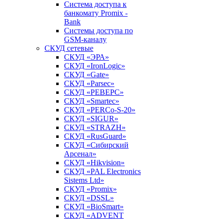
Система доступа к
банкомату Promix -
Bank
Системы доступа по
GSM-каналу
СКУД сетевые
СКУД «ЭРА»
СКУД «IronLogic»
СКУД «Gate»
СКУД «Parsec»
СКУД «РЕВЕРС»
СКУД «Smartec»
СКУД «PERCo-S-20»
СКУД «SIGUR»
СКУД «STRAZH»
СКУД «RusGuard»
СКУД «Сибирский
Арсенал»
СКУД «Hikvision»
СКУД «PAL Electronics
Sistems Ltd»
СКУД «Promix»
СКУД «DSSL»
СКУД «BioSmart»
СКУД «ADVENT