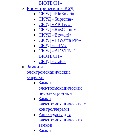
BIOTECH»
Биометрические СКУД
СКУД «BioSmart»
СКУД «Suprema»
СКУД «ZKTeco»
СКУД «RusGuard»
СКУД «Beward»
СКУД «HiWatch Pro»
СКУД «CTV»
СКУД «ADVENT
BIOTECH»
СКУД «Gate»
Замки и
электромеханические
защелки
Замки
электромеханические
без электроники
Замки
электромеханические с
контроллерами
Аксессуары для
электромеханических
замков
Замки