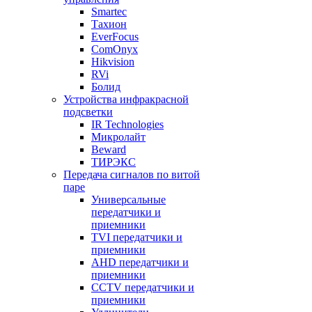
Smartec
Тахион
EverFocus
ComOnyx
Hikvision
RVi
Болид
Устройства инфракрасной
подсветки
IR Technologies
Микролайт
Beward
ТИРЭКС
Передача сигналов по витой
паре
Универсальные
передатчики и
приемники
TVI передатчики и
приемники
AHD передатчики и
приемники
CCTV передатчики и
приемники