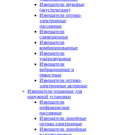
Извещатели звуковые
(акустические)
Извещатели оптико-
электронные
пассивные
Извещатели
совмещенные
Извещатели
комбинированные
Извещатели
ультразвуковые
Извещатели
вибрационные и
емкостные
Извещатели оптико-
электронные активные
Извещатели охранные для
наружной установки
Извещатели
инфракрасные
пассивные
Извещатели линейные
оптико-электронные
Извещатели линейные
радиоволновые