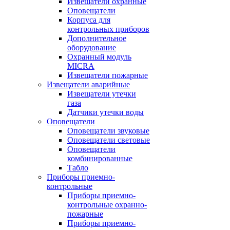
Извещатели охранные
Оповещатели
Корпуса для
контрольных приборов
Дополнительное
оборудование
Охранный модуль
MICRA
Извещатели пожарные
Извещатели аварийные
Извещатели утечки
газа
Датчики утечки воды
Оповещатели
Оповещатели звуковые
Оповещатели световые
Оповещатели
комбинированные
Табло
Приборы приемно-
контрольные
Приборы приемно-
контрольные охранно-
пожарные
Приборы приемно-