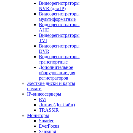
Видеорегистраторы
NVR (для IP)
Видеорегистраторы
мультиформатные
Видеорегистраторы
AHD
Видеорегистраторы
TVI
Видеорегистраторы
DVR
Видеорегистраторы
транспортные
Дополнительное
оборудование для
регистраторов
Жёсткие диски и карты
памяти
IP-видеосерверы
RVi
Линия (ДевЛайн)
TRASSIR
Мониторы
Smartec
EverFocus
Samsung