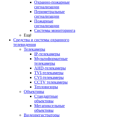
Охранно-пожарные
сигнализации
Периметральные
сигнализации
Пожарные
сигнализации
Системы мониторинга
Ещё
Средства и системы охранного
телевидения
Телекамеры
IP-телекамеры
Мультиформатные
телекамеры
AHD-телекамеры
TVI-телекамеры
CVI-телекамеры
CCTV телекамеры
Тепловизоры
Объективы
Стандартные
объективы
Мегапиксельные
объективы
Видеорегистраторы