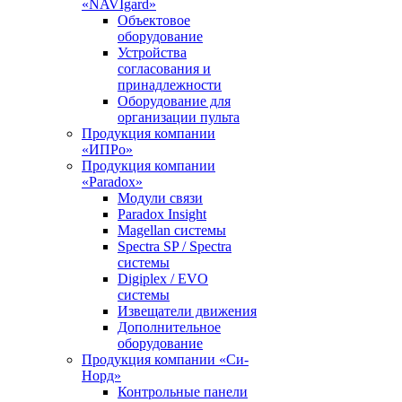
«NAVIgard»
Объектовое
оборудование
Устройства
согласования и
принадлежности
Оборудование для
организации пульта
Продукция компании
«ИПРо»
Продукция компании
«Paradox»
Модули связи
Paradox Insight
Magellan системы
Spectra SP / Spectra
системы
Digiplex / EVO
системы
Извещатели движения
Дополнительное
оборудование
Продукция компании «Си-
Норд»
Контрольные панели