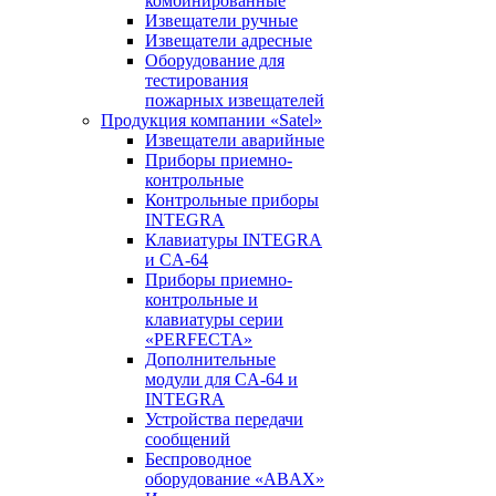
комбинированные
Извещатели ручные
Извещатели адресные
Оборудование для
тестирования
пожарных извещателей
Продукция компании «Satel»
Извещатели аварийные
Приборы приемно-
контрольные
Контрольные приборы
INTEGRA
Клавиатуры INTEGRA
и CA-64
Приборы приемно-
контрольные и
клавиатуры серии
«PERFECTA»
Дополнительные
модули для CA-64 и
INTEGRA
Устройства передачи
сообщений
Беспроводное
оборудование «ABAX»