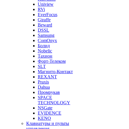
Uniview
RVi
EverFocus
Giraffe
Beward
DSSL
Samsung
ComOnyx
Болид
Nobelic
Тахион
Форт-Телеком
SLT
Магнито-Контакт
REXANT
Praxis
Dahua
Промрукав
SPACE
TECHNOLOGY
NSGate
EVIDENCE
KENO
Клавиатуры и пульты
управления