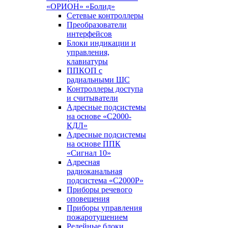
«ОРИОН» «Болид»
Сетевые контроллеры
Преобразователи
интерфейсов
Блоки индикации и
управления,
клавиатуры
ППКОП с
радиальными ШС
Контроллеры доступа
и считыватели
Адресные подсистемы
на основе «С2000-
КДЛ»
Адресные подсистемы
на основе ППК
«Сигнал 10»
Адресная
радиоканальная
подсистема «С2000Р»
Приборы речевого
оповещения
Приборы управления
пожаротушением
Релейные блоки