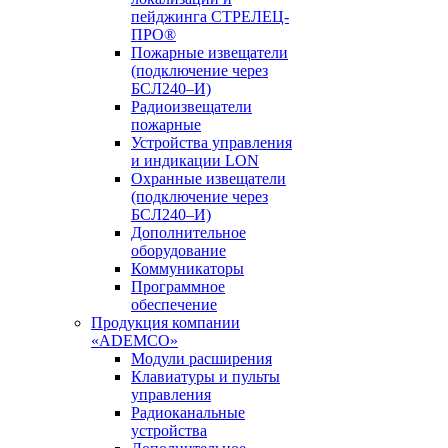
пейджинга СТРЕЛЕЦ-
ПРО®
Пожарные извещатели
(подключение через
БСЛ240–И)
Радиоизвещатели
пожарные
Устройства управления
и индикации LON
Охранные извещатели
(подключение через
БСЛ240–И)
Дополнительное
оборудование
Коммуникаторы
Программное
обеспечение
Продукция компании
«ADEMCO»
Модули расширения
Клавиатуры и пульты
управления
Радиоканальные
устройства