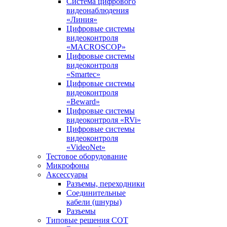
Система цифрового
видеонаблюдения
«Линия»
Цифровые системы
видеоконтроля
«MACROSCOP»
Цифровые системы
видеоконтроля
«Smartec»
Цифровые системы
видеоконтроля
«Beward»
Цифровые системы
видеоконтроля «RVi»
Цифровые системы
видеоконтроля
«VideoNet»
Тестовое оборудование
Микрофоны
Аксессуары
Разъемы, переходники
Соединительные
кабели (шнуры)
Разъемы
Типовые решения СОТ