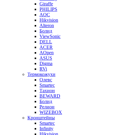
Giraffe
PHILIPS
AOC
Hikvision
Alteron
Болид
ViewSonic
DELL
ACER
AOpen
ASUS
Digma
RVi
Термокожухи
Олевс
Smartec
Тахион
BEWARD
Болид
Релион
WIZEBOX
Кронштейны
Smartec
Infinity
Hikvision