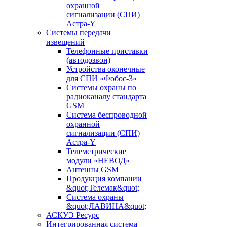
охранной
сигнализации (СПИ)
Астра-Y
Системы передачи
извещений
Телефонные приставки
(автодозвон)
Устройства оконечные
для СПИ «Фобос-3»
Системы охраны по
радиоканалу стандарта
GSM
Система беспроводной
охранной
сигнализации (СПИ)
Астра-Y
Телеметрические
модули «НЕВОД»
Антенны GSM
Продукция компании
&quot;Телемак&quot;
Система охраны
&quot;ЛАВИНА&quot;
АСКУЭ Ресурс
Интегрированная система