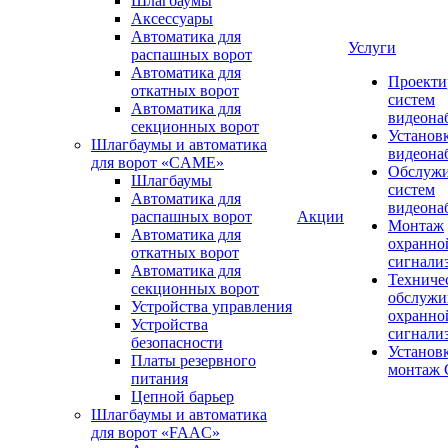
Шлагбаумы
Аксессуары
Автоматика для
Услуги
распашных ворот
Автоматика для
Проекти
откатных ворот
систем
Автоматика для
видеона
секционных ворот
Установ
Шлагбаумы и автоматика
видеона
для ворот «CAME»
Обслуж
Шлагбаумы
систем
Автоматика для
видеона
распашных ворот
Акции
Монтаж
Автоматика для
охранно
откатных ворот
сигнали
Автоматика для
Техниче
секционных ворот
обслужи
Устройства управления
охранно
Устройства
сигнали
безопасности
Установ
Платы резервного
монтаж
питания
Цепной барьер
Шлагбаумы и автоматика
для ворот «FAAC»