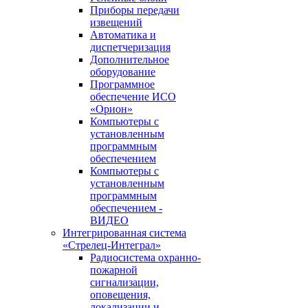
Приборы передачи
извещений
Автоматика и
диспетчеризация
Дополнительное
оборудование
Программное
обеспечение ИСО
«Орион»
Компьютеры с
установленным
программным
обеспечением
Компьютеры с
установленным
программным
обеспечением -
ВИДЕО
Интегрированная система
«Стрелец-Интеграл»
Радиосистема охранно-
пожарной
сигнализации,
оповещения,
локализации и