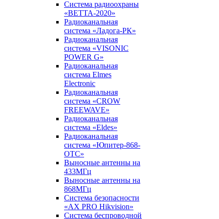
Система радиоохраны
«ВЕТТА-2020»
Радиоканальная
система «Ладога-РК»
Радиоканальная
система «VISONIC
POWER G»
Радиоканальная
система Elmes
Electronic
Радиоканальная
система «CROW
FREEWAVE»
Радиоканальная
система «Eldes»
Радиоканальная
система «Юпитер-868-
ОТС»
Выносные антенны на
433МГц
Выносные антенны на
868МГц
Система безопасности
«AX PRO Hikvision»
Система беспроводной