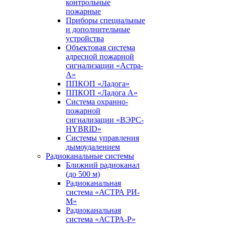
контрольные
пожарные
Приборы специальные
и дополнительные
устройства
Объектовая система
адресной пожарной
сигнализации «Астра-
А»
ППКОП «Ладога»
ППКОП «Ладога А»
Система охранно-
пожарной
сигнализации «ВЭРС-
HYBRID»
Системы управления
дымоудалением
Радиоканальные системы
Ближний радиоканал
(до 500 м)
Радиоканальная
система «АСТРА РИ-
М»
Радиоканальная
система «АСТРА-Р»