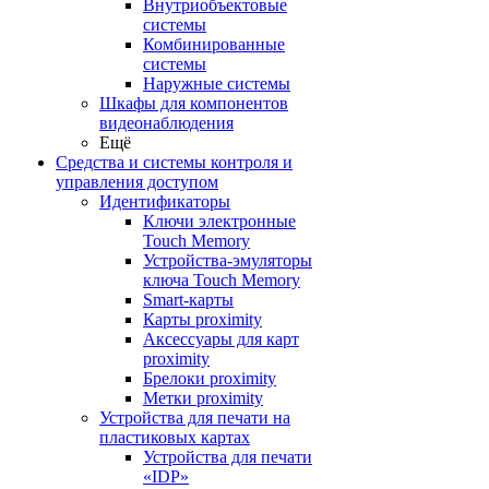
Внутриобъектовые
системы
Комбинированные
системы
Наружные системы
Шкафы для компонентов
видеонаблюдения
Ещё
Средства и системы контроля и
управления доступом
Идентификаторы
Ключи электронные
Touch Memory
Устройства-эмуляторы
ключа Touch Memory
Smart-карты
Карты proximity
Аксессуары для карт
proximitу
Брелоки proximity
Метки proximity
Устройства для печати на
пластиковых картах
Устройства для печати
«IDP»