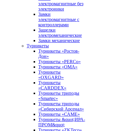
электромагнитные без
электроники
Замки
электромагнитные с
контроллерами
Защелки
электромеханические
Замки механические
Турникеты
Турникеты «Ростов-
Дон»
Турникеты «PERCo»
Турникеты «ОМА»
Турникеты
«OXGARD»
Турникеты
«CARDDEX»
Турникеты триподы
«Smartec»
Турникеты триподы
«Сибирский Арсенал»
Турникеты «САМЕ»
Турникеты &quot;ИРА-
ПРОМ&quot;
Турникеты «ZKTeco»