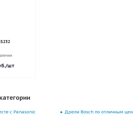
S232
наличии
б.
/шт
категории
сте с Panasonic
Дрели Bosch по отличным це