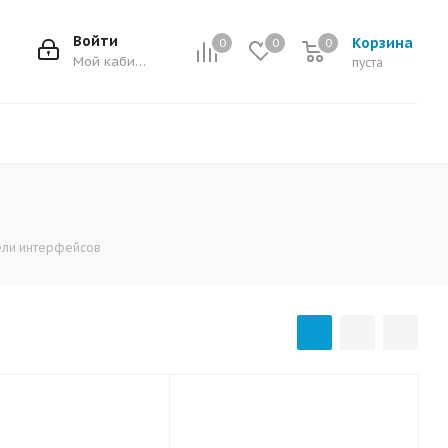
Войти
Корзина
0
0
0
0
Мой кабинет
пуста
ли интерфейсов