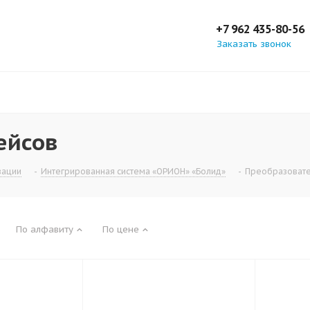
+7 962 435-80-56
Заказать звонок
ейсов
зации
-
Интегрированная система «ОРИОН» «Болид»
-
Преобразовате
По алфавиту
По цене