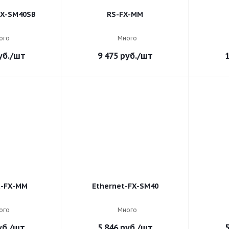
FX-SM40SB
RS-FX-MM
ого
Много
б.
/шт
9 475
руб.
/шт
1
t-FX-MM
Ethernet-FX-SM40
ого
Много
б.
/шт
5 846
руб.
/шт
5