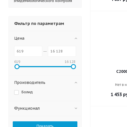
эпидемиологического контроля
Фильтр по параметрам
Цена
619
16 128
С200
Производитель
Нет в 
Болид
1 453
ру
Функционал