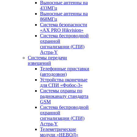
Выносные антенны на
433МГц
Выносные антенны на
868МГц
Система безопасности
«AX PRO Hikvision»
Система беспроводной
охранной
сигнализации (СПИ)
Астра-Y
Системы передачи
извещений
Телефонные приставки
(автодозвон)
Устройства оконечные
для СПИ «Фобос-3»
Системы охраны по
радиоканалу стандарта
GSM
Система беспроводной
охранной
сигнализации (СПИ)
Астра-Y
Телеметрические
модули «НЕВОД»