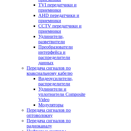
TVI передатчики и
приемники
AHD передатчики и
приемники
CCTV передатчики и
приемники
Удлинители,
разветвители
Преобразователи
интерфейса и
распределители
данных
Передача сигналов по
коаксиальному кабелю
Видеоусилители,
распределители
Удлинители и
уплотнители Сomposite
Video
Модуляторы
Передача сигналов по
оптоволокну
Передача сигналов по
радиоканалу