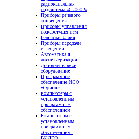
радиоканальная
подсистема «С2000Р»
Приборы речевого
оповещения
Приборы управления
пожаротушением
Релейные блоки
Приборы передачи
извещений
Автоматика и
диспетчеризация
Дополнительное
оборудование
Программное
обеспечение ИСО
«Орион»
Компьютеры с
установленным
программным
обеспечением
Компьютеры с
установленным
программным
обеспечением -
ВИДЕО