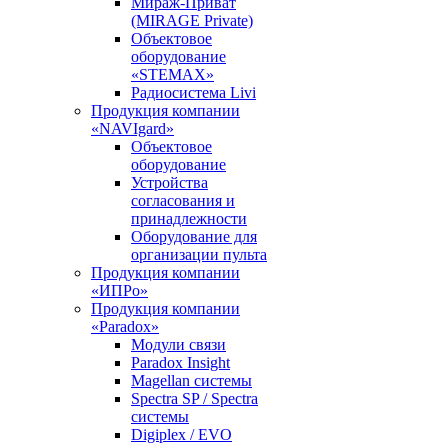
Мираж-Приват
(MIRAGE Private)
Объектовое
оборудование
«STEMAX»
Радиосистема Livi
Продукция компании
«NAVIgard»
Объектовое
оборудование
Устройства
согласования и
принадлежности
Оборудование для
организации пульта
Продукция компании
«ИПРо»
Продукция компании
«Paradox»
Модули связи
Paradox Insight
Magellan системы
Spectra SP / Spectra
системы
Digiplex / EVO