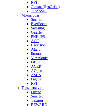
RVi
Линия (ДевЛайн)
TRASSIR
Мониторы
Smartec
EverFocus
Samsung
Giraffe
PHILIPS
AOC
Hikvision
Alteron
Болид
ViewSonic
DELL
ACER
AOpen
ASUS
Digma
RVi
Термокожухи
Олевс
Smartec
Тахион
BEWARD