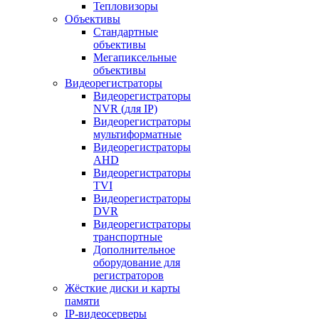
Тепловизоры
Объективы
Стандартные
объективы
Мегапиксельные
объективы
Видеорегистраторы
Видеорегистраторы
NVR (для IP)
Видеорегистраторы
мультиформатные
Видеорегистраторы
AHD
Видеорегистраторы
TVI
Видеорегистраторы
DVR
Видеорегистраторы
транспортные
Дополнительное
оборудование для
регистраторов
Жёсткие диски и карты
памяти
IP-видеосерверы