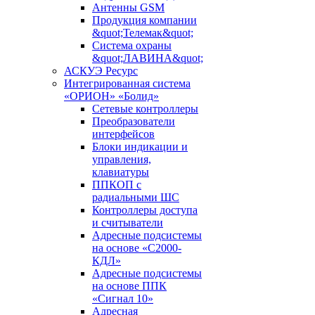
Антенны GSM
Продукция компании
&quot;Телемак&quot;
Система охраны
&quot;ЛАВИНА&quot;
АСКУЭ Ресурс
Интегрированная система
«ОРИОН» «Болид»
Сетевые контроллеры
Преобразователи
интерфейсов
Блоки индикации и
управления,
клавиатуры
ППКОП с
радиальными ШС
Контроллеры доступа
и считыватели
Адресные подсистемы
на основе «С2000-
КДЛ»
Адресные подсистемы
на основе ППК
«Сигнал 10»
Адресная