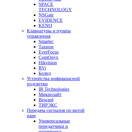
SPACE
TECHNOLOGY
NSGate
EVIDENCE
KENO
Клавиатуры и пульты
управления
Smartec
Тахион
EverFocus
ComOnyx
Hikvision
RVi
Болид
Устройства инфракрасной
подсветки
IR Technologies
Микролайт
Beward
ТИРЭКС
Передача сигналов по витой
паре
Универсальные
передатчики и
приемники