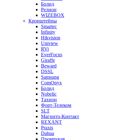
Болид
Релион
WIZEBOX
Кронштейны
Smartec
Infinity
Hikvision
Uniview
RVi
EverFocus
Giraffe
Beward
DSSL
Samsung
ComOnyx
Болид
Nobelic
Тахион
Форт-Телеком
SLT
Магнито-Контакт
REXANT
Praxis
Dahua
Промрукав