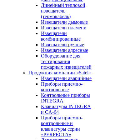
Линейный тепловой
извещатель
(термокабель)
Извещатели дымовые
Извещатели пламени
Извещатели
комбинированные
Извещатели ручные
Извещатели адресные
Оборудование для
тестирования
пожарных извещателей
Продукция компании «Satel»
Извещатели аварийные
Приборы приемно-
контрольные
Контрольные приборы
INTEGRA
Клавиатуры INTEGRA
и CA-64
Приборы приемно-
контрольные и
клавиатуры серии
«PERFECTA»