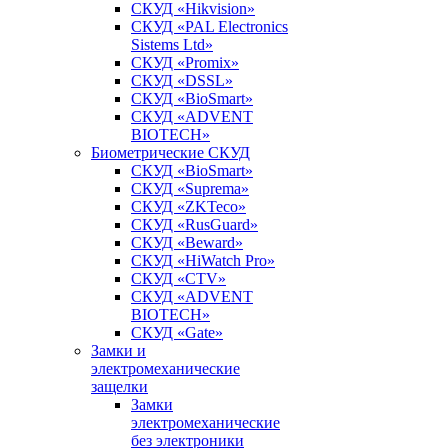
СКУД «Hikvision»
СКУД «PAL Electronics
Sistems Ltd»
СКУД «Promix»
СКУД «DSSL»
СКУД «BioSmart»
СКУД «ADVENT
BIOTECH»
Биометрические СКУД
СКУД «BioSmart»
СКУД «Suprema»
СКУД «ZKTeco»
СКУД «RusGuard»
СКУД «Beward»
СКУД «HiWatch Pro»
СКУД «CTV»
СКУД «ADVENT
BIOTECH»
СКУД «Gate»
Замки и
электромеханические
защелки
Замки
электромеханические
без электроники