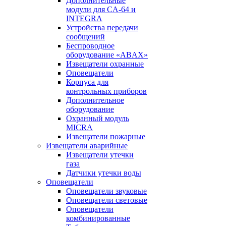
Дополнительные
модули для CA-64 и
INTEGRA
Устройства передачи
сообщений
Беспроводное
оборудование «ABAX»
Извещатели охранные
Оповещатели
Корпуса для
контрольных приборов
Дополнительное
оборудование
Охранный модуль
MICRA
Извещатели пожарные
Извещатели аварийные
Извещатели утечки
газа
Датчики утечки воды
Оповещатели
Оповещатели звуковые
Оповещатели световые
Оповещатели
комбинированные