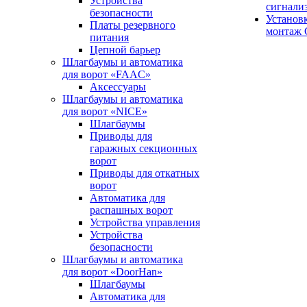
Устройства
сигнали
безопасности
Установ
Платы резервного
монтаж
питания
Цепной барьер
Шлагбаумы и автоматика
для ворот «FAAC»
Аксессуары
Шлагбаумы и автоматика
для ворот «NICE»
Шлагбаумы
Приводы для
гаражных секционных
ворот
Приводы для откатных
ворот
Автоматика для
распашных ворот
Устройства управления
Устройства
безопасности
Шлагбаумы и автоматика
для ворот «DoorHan»
Шлагбаумы
Автоматика для