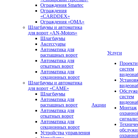
Ограждения Smartec
Ограждения
«CARDDEX»
Ограждения «ОМА»
Шлагбаумы и автоматика
для ворот «AN-Motors»
Шлагбаумы
Аксессуары
Автоматика для
Услуги
распашных ворот
Автоматика для
Проекти
откатных ворот
систем
Автоматика для
видеона
секционных ворот
Установ
Шлагбаумы и автоматика
видеона
для ворот «CAME»
Обслуж
Шлагбаумы
систем
Автоматика для
видеона
распашных ворот
Акции
Монтаж
Автоматика для
охранно
откатных ворот
сигнали
Автоматика для
Техниче
секционных ворот
обслужи
Устройства управления
охранно