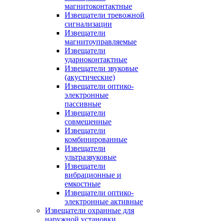
магнитоконтактные
Извещатели тревожной
сигнализации
Извещатели
магнитоуправляемые
Извещатели
ударноконтактные
Извещатели звуковые
(акустические)
Извещатели оптико-
электронные
пассивные
Извещатели
совмещенные
Извещатели
комбинированные
Извещатели
ультразвуковые
Извещатели
вибрационные и
емкостные
Извещатели оптико-
электронные активные
Извещатели охранные для
наружной установки