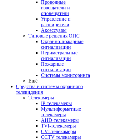
Проводные
извещатели и
оповещатели
Управление и
расширители
Аксессуары
Типовые решения ОПС
Охранно-пожарные
сигнализации
Периметральные
сигнализации
Пожарные
сигнализации
Системы мониторинга
Ещё
Средства и системы охранного
телевидения
Телекамеры
IP-телекамеры
Мультиформатные
телекамеры
AHD-телекамеры
TVI-телекамеры
CVI-телекамеры
CCTV телекамеры