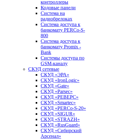
контроллеры
Кодовые панели
Система на
радиобрелоках
Система доступа к
банкомату PERCo-S-
800
Система доступа к
банкомату Promix -
Bank
Системы доступа по
GSM-каналу
СКУД сетевые
СКУД «ЭРА»
СКУД «IronLogic»
СКУД «Gate»
СКУД «Parsec»
СКУД «РЕВЕРС»
СКУД «Smartec»
СКУД «PERCo-S-20»
СКУД «SIGUR»
СКУД «STRAZH»
СКУД «RusGuard»
СКУД «Сибирский
Арсенал»