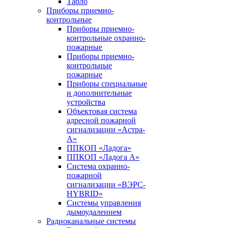
Табло
Приборы приемно-
контрольные
Приборы приемно-
контрольные охранно-
пожарные
Приборы приемно-
контрольные
пожарные
Приборы специальные
и дополнительные
устройства
Объектовая система
адресной пожарной
сигнализации «Астра-
А»
ППКОП «Ладога»
ППКОП «Ладога А»
Система охранно-
пожарной
сигнализации «ВЭРС-
HYBRID»
Системы управления
дымоудалением
Радиоканальные системы