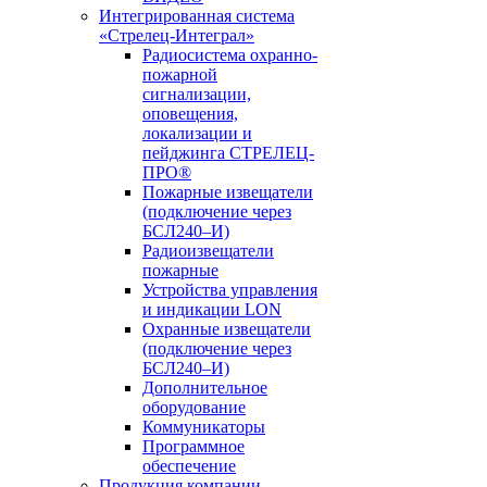
Интегрированная система
«Стрелец-Интеграл»
Радиосистема охранно-
пожарной
сигнализации,
оповещения,
локализации и
пейджинга СТРЕЛЕЦ-
ПРО®
Пожарные извещатели
(подключение через
БСЛ240–И)
Радиоизвещатели
пожарные
Устройства управления
и индикации LON
Охранные извещатели
(подключение через
БСЛ240–И)
Дополнительное
оборудование
Коммуникаторы
Программное
обеспечение
Продукция компании