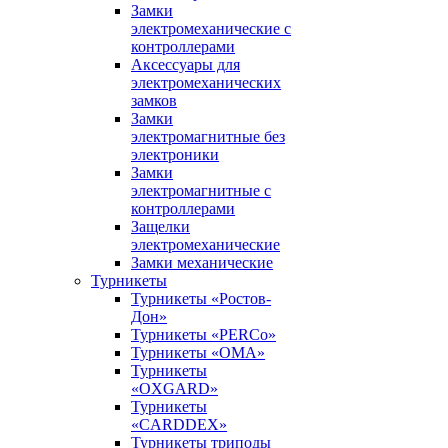
Замки
электромеханические с
контроллерами
Аксессуары для
электромеханических
замков
Замки
электромагнитные без
электроники
Замки
электромагнитные с
контроллерами
Защелки
электромеханические
Замки механические
Турникеты
Турникеты «Ростов-
Дон»
Турникеты «PERCo»
Турникеты «ОМА»
Турникеты
«OXGARD»
Турникеты
«CARDDEX»
Турникеты триподы