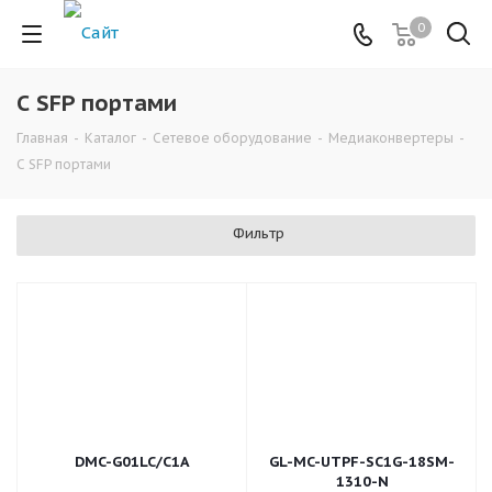
0
С SFP портами
Главная
-
Каталог
-
Сетевое оборудование
-
Медиаконвертеры
-
С SFP портами
Фильтр
DMC-G01LC/C1A
GL-MC-UTPF-SC1G-18SM-
1310-N