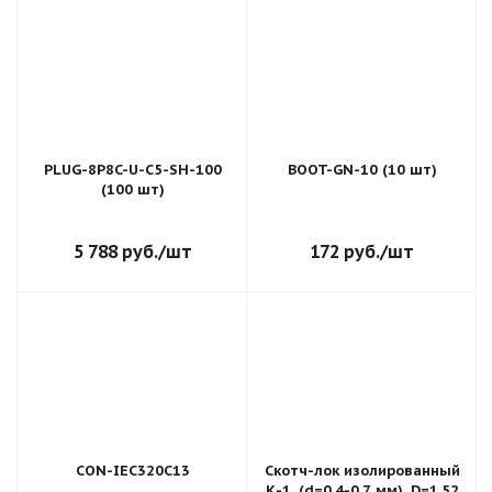
PLUG-8P8C-U-C5-SH-100
BOOT-GN-10 (10 шт)
(100 шт)
5 788
руб.
/шт
172
руб.
/шт
CON-IEC320C13
Скотч-лок изолированный
К-1, (d=0,4-0,7 мм), D=1,52