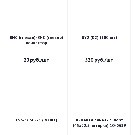
BNC (гнездо)-BNC (гнездо)
UY2 (K2) (100 шт)
коннектор
20
руб.
/шт
520
руб.
/шт
CS3-1C5EF-C (20 шт)
Лицевая панель 1 порт
(45х22,5, шторка) 10-0319