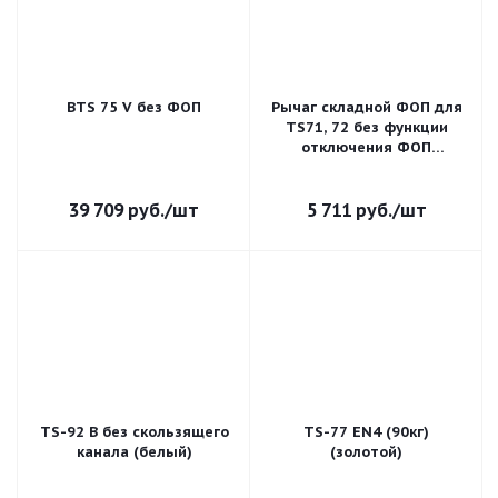
BTS 75 V без ФОП
Рычаг складной ФОП для
TS71, 72 без функции
отключения ФОП
(серебро)
39 709
руб.
/шт
5 711
руб.
/шт
TS-92 В без скользящего
TS-77 EN4 (90кг)
канала (белый)
(золотой)