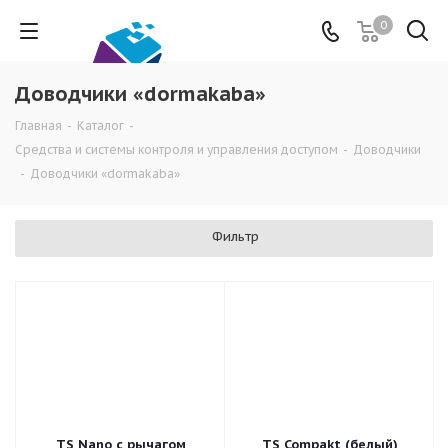
0
Доводчики «dormakaba»
Главная
-
Каталог
-
Средства и системы контроля и управления доступом
-
Доводчики
-
Доводчики «dormakaba»
Фильтр
TS Nano с рычагом
TS Compakt (белый)