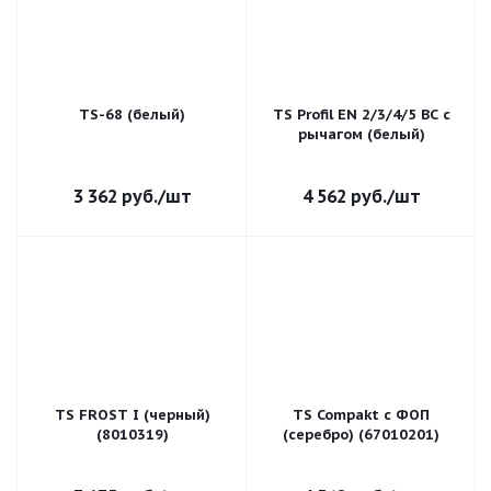
TS-68 (белый)
TS Profil EN 2/3/4/5 BC с
рычагом (белый)
3 362
руб.
/шт
4 562
руб.
/шт
TS FROST I (черный)
TS Compakt с ФОП
(8010319)
(серебро) (67010201)