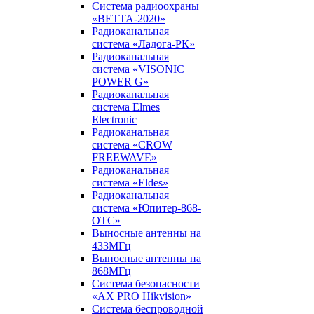
Система радиоохраны
«ВЕТТА-2020»
Радиоканальная
система «Ладога-РК»
Радиоканальная
система «VISONIC
POWER G»
Радиоканальная
система Elmes
Electronic
Радиоканальная
система «CROW
FREEWAVE»
Радиоканальная
система «Eldes»
Радиоканальная
система «Юпитер-868-
ОТС»
Выносные антенны на
433МГц
Выносные антенны на
868МГц
Система безопасности
«AX PRO Hikvision»
Система беспроводной