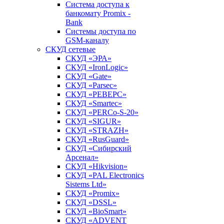
Система доступа к
банкомату Promix -
Bank
Системы доступа по
GSM-каналу
СКУД сетевые
СКУД «ЭРА»
СКУД «IronLogic»
СКУД «Gate»
СКУД «Parsec»
СКУД «РЕВЕРС»
СКУД «Smartec»
СКУД «PERCo-S-20»
СКУД «SIGUR»
СКУД «STRAZH»
СКУД «RusGuard»
СКУД «Сибирский
Арсенал»
СКУД «Hikvision»
СКУД «PAL Electronics
Sistems Ltd»
СКУД «Promix»
СКУД «DSSL»
СКУД «BioSmart»
СКУД «ADVENT