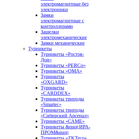
электромагнитные без
электроники
Замки
электромагнитные с
контроллерами
Защелки
электромеханические
Замки механические
Турникеты
Турникеты «Ростов-
Дон»
Турникеты «PERCo»
Турникеты «ОМА»
Турникеты
«OXGARD»
Турникеты
«CARDDEX»
Турникеты триподы
«Smartec»
Турникеты триподы
«Сибирский Арсенал»
Турникеты «САМЕ»
Турникеты &quot;ИРА-
ПРОМ&quot;
Турникеты «ZKTeco»