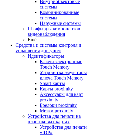
Внутриобъектовые
системы
Комбинированные
системы
Наружные системы
Шкафы для компонентов
видеонаблюдения
Ещё
Средства и системы контроля и
управления доступом
Идентификаторы
Ключи электронные
Touch Memory
Устройства-эмуляторы
ключа Touch Memory
Smart-карты
Карты proximity
Аксессуары для карт
proximitу
Брелоки proximity
Метки proximity
Устройства для печати на
пластиковых картах
Устройства для печати
«IDP»