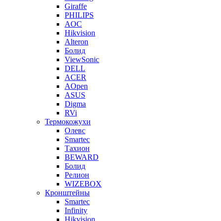
Giraffe
PHILIPS
AOC
Hikvision
Alteron
Болид
ViewSonic
DELL
ACER
AOpen
ASUS
Digma
RVi
Термокожухи
Олевс
Smartec
Тахион
BEWARD
Болид
Релион
WIZEBOX
Кронштейны
Smartec
Infinity
Hikvision