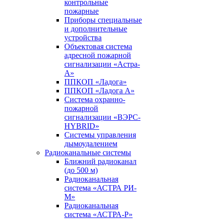
контрольные
пожарные
Приборы специальные
и дополнительные
устройства
Объектовая система
адресной пожарной
сигнализации «Астра-
А»
ППКОП «Ладога»
ППКОП «Ладога А»
Система охранно-
пожарной
сигнализации «ВЭРС-
HYBRID»
Системы управления
дымоудалением
Радиоканальные системы
Ближний радиоканал
(до 500 м)
Радиоканальная
система «АСТРА РИ-
М»
Радиоканальная
система «АСТРА-Р»