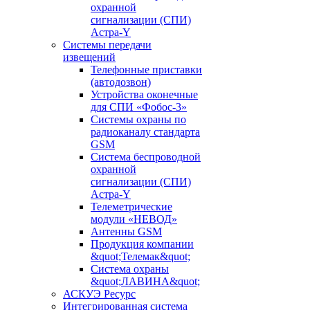
охранной
сигнализации (СПИ)
Астра-Y
Системы передачи
извещений
Телефонные приставки
(автодозвон)
Устройства оконечные
для СПИ «Фобос-3»
Системы охраны по
радиоканалу стандарта
GSM
Система беспроводной
охранной
сигнализации (СПИ)
Астра-Y
Телеметрические
модули «НЕВОД»
Антенны GSM
Продукция компании
&quot;Телемак&quot;
Система охраны
&quot;ЛАВИНА&quot;
АСКУЭ Ресурс
Интегрированная система