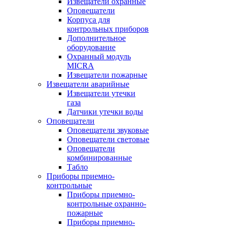
Извещатели охранные
Оповещатели
Корпуса для
контрольных приборов
Дополнительное
оборудование
Охранный модуль
MICRA
Извещатели пожарные
Извещатели аварийные
Извещатели утечки
газа
Датчики утечки воды
Оповещатели
Оповещатели звуковые
Оповещатели световые
Оповещатели
комбинированные
Табло
Приборы приемно-
контрольные
Приборы приемно-
контрольные охранно-
пожарные
Приборы приемно-