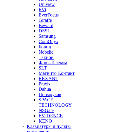
Uniview
RVi
EverFocus
Giraffe
Beward
DSSL
Samsung
ComOnyx
Болид
Nobelic
Тахион
Форт-Телеком
SLT
Магнито-Контакт
REXANT
Praxis
Dahua
Промрукав
SPACE
TECHNOLOGY
NSGate
EVIDENCE
KENO
Клавиатуры и пульты
управления