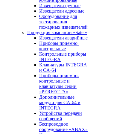
комбинированные
Извещатели ручные
Извещатели адресные
Оборудование для
тестирования
пожарных извещателей
Продукция компании «Satel»
Извещатели аварийные
Приборы приемно-
контрольные
Контрольные приборы
INTEGRA
Клавиатуры INTEGRA
и CA-64
Приборы приемно-
контрольные и
клавиатуры серии
«PERFECTA»
Дополнительные
модули для CA-64 и
INTEGRA
Устройства передачи
сообщений
Беспроводное
оборудование «ABAX»