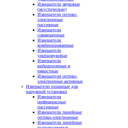
Извещатели звуковые
(акустические)
Извещатели оптико-
электронные
пассивные
Извещатели
совмещенные
Извещатели
комбинированные
Извещатели
ультразвуковые
Извещатели
вибрационные и
емкостные
Извещатели оптико-
электронные активные
Извещатели охранные для
наружной установки
Извещатели
инфракрасные
пассивные
Извещатели линейные
оптико-электронные
Извещатели линейные
радиоволновые