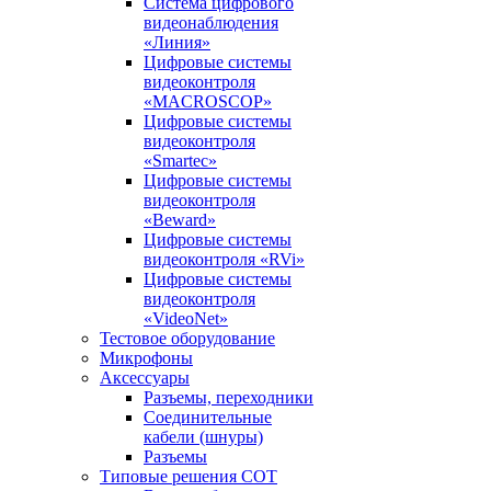
Система цифрового
видеонаблюдения
«Линия»
Цифровые системы
видеоконтроля
«MACROSCOP»
Цифровые системы
видеоконтроля
«Smartec»
Цифровые системы
видеоконтроля
«Beward»
Цифровые системы
видеоконтроля «RVi»
Цифровые системы
видеоконтроля
«VideoNet»
Тестовое оборудование
Микрофоны
Аксессуары
Разъемы, переходники
Соединительные
кабели (шнуры)
Разъемы
Типовые решения СОТ