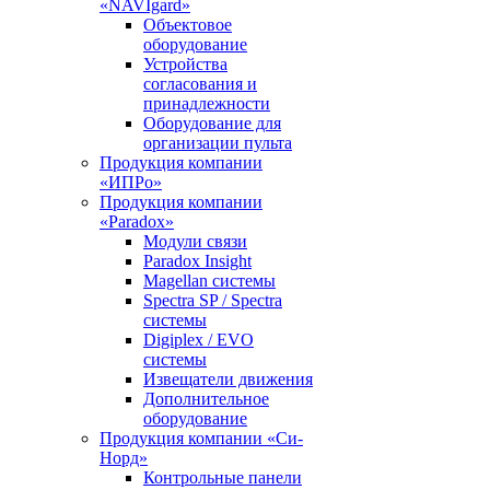
«NAVIgard»
Объектовое
оборудование
Устройства
согласования и
принадлежности
Оборудование для
организации пульта
Продукция компании
«ИПРо»
Продукция компании
«Paradox»
Модули связи
Paradox Insight
Magellan системы
Spectra SP / Spectra
системы
Digiplex / EVO
системы
Извещатели движения
Дополнительное
оборудование
Продукция компании «Си-
Норд»
Контрольные панели