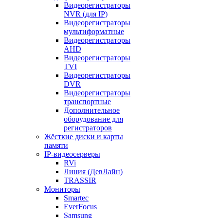
Видеорегистраторы
NVR (для IP)
Видеорегистраторы
мультиформатные
Видеорегистраторы
AHD
Видеорегистраторы
TVI
Видеорегистраторы
DVR
Видеорегистраторы
транспортные
Дополнительное
оборудование для
регистраторов
Жёсткие диски и карты
памяти
IP-видеосерверы
RVi
Линия (ДевЛайн)
TRASSIR
Мониторы
Smartec
EverFocus
Samsung