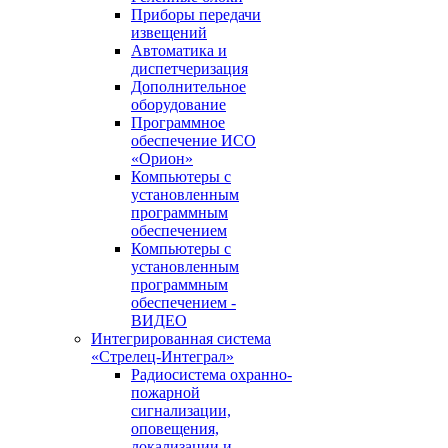
Приборы передачи
извещений
Автоматика и
диспетчеризация
Дополнительное
оборудование
Программное
обеспечение ИСО
«Орион»
Компьютеры с
установленным
программным
обеспечением
Компьютеры с
установленным
программным
обеспечением -
ВИДЕО
Интегрированная система
«Стрелец-Интеграл»
Радиосистема охранно-
пожарной
сигнализации,
оповещения,
локализации и