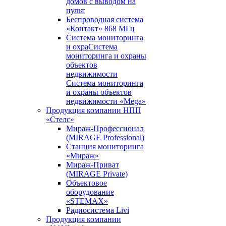
домов с выводом на
пульт
Беспроводная система
«Контакт» 868 МГц
Система мониторинга
и охраСистема
мониторинга и охраны
объектов
недвижимости
Система мониторинга
и охраны объектов
недвижимости «Mega»
Продукция компании НПП
«Стелс»
Мираж-Профессионал
(MIRAGE Professional)
Станция мониторинга
«Мираж»
Мираж-Приват
(MIRAGE Private)
Объектовое
оборудование
«STEMAX»
Радиосистема Livi
Продукция компании