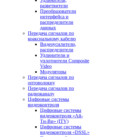
Удлинители,
разветвители
Преобразователи
интерфейса и
распределители
данных
Передача сигналов по
коаксиальному кабелю
Видеоусилители,
распределители
Удлинители и
уплотнители Сomposite
Video
Модуляторы
Передача сигналов по
оптоволокну
Передача сигналов по
радиоканалу
Цифровые системы
видеоконтроля
Цифровые системы
видеоконтроля «Ай-
Ти-Ви» (ITV)
Цифровые системы
видеоконтроля «DSSL»