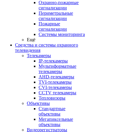
Охранно-пожарные
сигнализации
Периметральные
сигнализации
Пожарные
сигнализации
Системы мониторинга
Ещё
Средства и системы охранного
телевидения
Телекамеры
IP-телекамеры
Мультиформатные
телекамеры
AHD-телекамеры
TVI-телекамеры
CVI-телекамеры
CCTV телекамеры
Тепловизоры
Объективы
Стандартные
объективы
Мегапиксельные
объективы
Видеорегистраторы