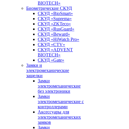
BIOTECH»
Биометрические СКУД
СКУД «BioSmart»
СКУД «Suprema»
СКУД «ZKTeco»
СКУД «RusGuard»
СКУД «Beward»
СКУД «HiWatch Pro»
СКУД «CTV»
СКУД «ADVENT
BIOTECH»
СКУД «Gate»
Замки и
электромеханические
защелки
Замки
электромеханические
без электроники
Замки
электромеханические с
контроллерами
Аксессуары для
электромеханических
замков
Замки