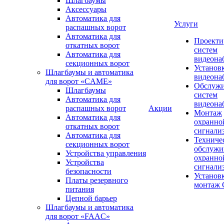
Шлагбаумы
Аксессуары
Автоматика для
Услуги
распашных ворот
Автоматика для
Проекти
откатных ворот
систем
Автоматика для
видеона
секционных ворот
Установ
Шлагбаумы и автоматика
видеона
для ворот «CAME»
Обслуж
Шлагбаумы
систем
Автоматика для
видеона
распашных ворот
Акции
Монтаж
Автоматика для
охранно
откатных ворот
сигнали
Автоматика для
Техниче
секционных ворот
обслужи
Устройства управления
охранно
Устройства
сигнали
безопасности
Установ
Платы резервного
монтаж
питания
Цепной барьер
Шлагбаумы и автоматика
для ворот «FAAC»