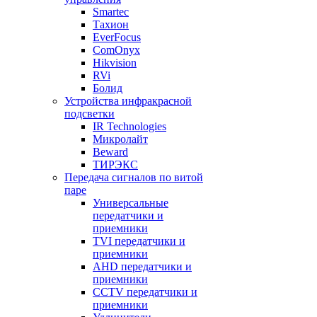
Smartec
Тахион
EverFocus
ComOnyx
Hikvision
RVi
Болид
Устройства инфракрасной
подсветки
IR Technologies
Микролайт
Beward
ТИРЭКС
Передача сигналов по витой
паре
Универсальные
передатчики и
приемники
TVI передатчики и
приемники
AHD передатчики и
приемники
CCTV передатчики и
приемники