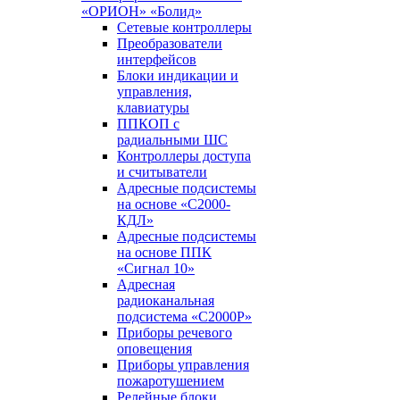
«ОРИОН» «Болид»
Сетевые контроллеры
Преобразователи
интерфейсов
Блоки индикации и
управления,
клавиатуры
ППКОП с
радиальными ШС
Контроллеры доступа
и считыватели
Адресные подсистемы
на основе «С2000-
КДЛ»
Адресные подсистемы
на основе ППК
«Сигнал 10»
Адресная
радиоканальная
подсистема «С2000Р»
Приборы речевого
оповещения
Приборы управления
пожаротушением
Релейные блоки