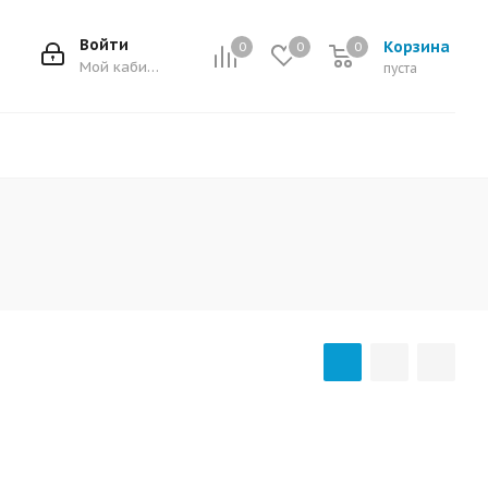
Войти
Корзина
0
0
0
0
Мой кабинет
пуста