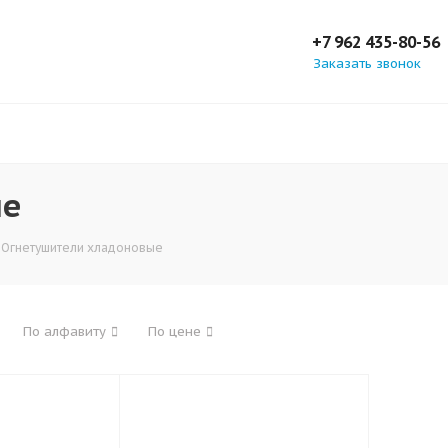
+7 962 435-80-56
Заказать звонок
ые
Огнетушители хладоновые
По алфавиту
По цене