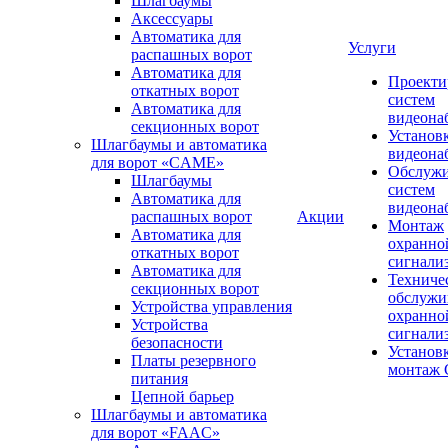
Шлагбаумы
Аксессуары
Автоматика для
Услуги
распашных ворот
Автоматика для
Проекти
откатных ворот
систем
Автоматика для
видеона
секционных ворот
Установ
Шлагбаумы и автоматика
видеона
для ворот «CAME»
Обслуж
Шлагбаумы
систем
Автоматика для
видеона
распашных ворот
Акции
Монтаж
Автоматика для
охранно
откатных ворот
сигнали
Автоматика для
Техниче
секционных ворот
обслужи
Устройства управления
охранно
Устройства
сигнали
безопасности
Установ
Платы резервного
монтаж
питания
Цепной барьер
Шлагбаумы и автоматика
для ворот «FAAC»