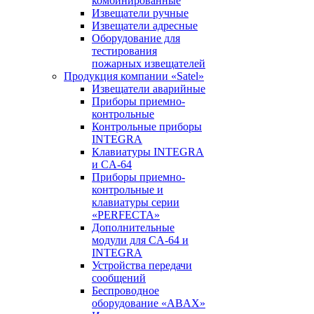
комбинированные
Извещатели ручные
Извещатели адресные
Оборудование для
тестирования
пожарных извещателей
Продукция компании «Satel»
Извещатели аварийные
Приборы приемно-
контрольные
Контрольные приборы
INTEGRA
Клавиатуры INTEGRA
и CA-64
Приборы приемно-
контрольные и
клавиатуры серии
«PERFECTA»
Дополнительные
модули для CA-64 и
INTEGRA
Устройства передачи
сообщений
Беспроводное
оборудование «ABAX»