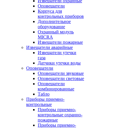
Извещатели охранные
Оповещатели
Корпуса для
контрольных приборов
Дополнительное
оборудование
Охранный модуль
MICRA
Извещатели пожарные
Извещатели аварийные
Извещатели утечки
газа
Датчики утечки воды
Оповещатели
Оповещатели звуковые
Оповещатели световые
Оповещатели
комбинированные
Табло
Приборы приемно-
контрольные
Приборы приемно-
контрольные охранно-
пожарные
Приборы приемно-