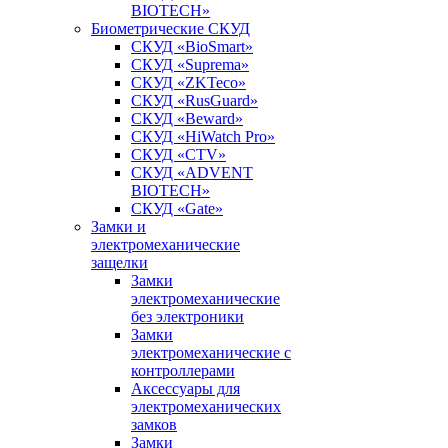
BIOTECH»
Биометрические СКУД
СКУД «BioSmart»
СКУД «Suprema»
СКУД «ZKTeco»
СКУД «RusGuard»
СКУД «Beward»
СКУД «HiWatch Pro»
СКУД «CTV»
СКУД «ADVENT
BIOTECH»
СКУД «Gate»
Замки и
электромеханические
защелки
Замки
электромеханические
без электроники
Замки
электромеханические с
контроллерами
Аксессуары для
электромеханических
замков
Замки