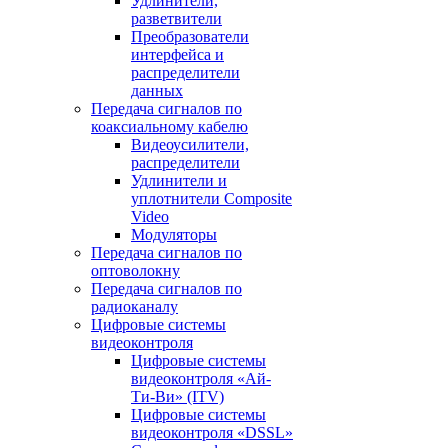
Удлинители,
разветвители
Преобразователи
интерфейса и
распределители
данных
Передача сигналов по
коаксиальному кабелю
Видеоусилители,
распределители
Удлинители и
уплотнители Сomposite
Video
Модуляторы
Передача сигналов по
оптоволокну
Передача сигналов по
радиоканалу
Цифровые системы
видеоконтроля
Цифровые системы
видеоконтроля «Ай-
Ти-Ви» (ITV)
Цифровые системы
видеоконтроля «DSSL»