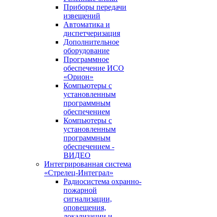
Приборы передачи
извещений
Автоматика и
диспетчеризация
Дополнительное
оборудование
Программное
обеспечение ИСО
«Орион»
Компьютеры с
установленным
программным
обеспечением
Компьютеры с
установленным
программным
обеспечением -
ВИДЕО
Интегрированная система
«Стрелец-Интеграл»
Радиосистема охранно-
пожарной
сигнализации,
оповещения,
локализации и