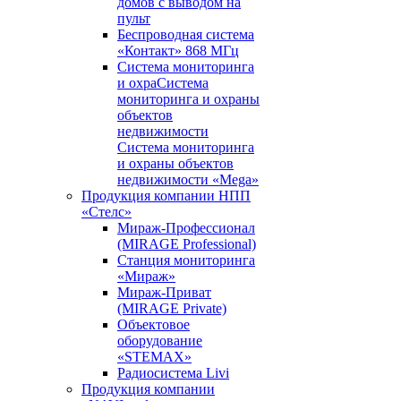
домов с выводом на
пульт
Беспроводная система
«Контакт» 868 МГц
Система мониторинга
и охраСистема
мониторинга и охраны
объектов
недвижимости
Система мониторинга
и охраны объектов
недвижимости «Mega»
Продукция компании НПП
«Стелс»
Мираж-Профессионал
(MIRAGE Professional)
Станция мониторинга
«Мираж»
Мираж-Приват
(MIRAGE Private)
Объектовое
оборудование
«STEMAX»
Радиосистема Livi
Продукция компании