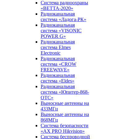
Система радиоохраны
«ВЕТТА-2020»
Радиоканальная
система «Ладога-РК»
Радиоканальная
система «VISONIC
POWER G»
Радиоканальная
система Elmes
Electronic
Радиоканальная
система «CROW
FREEWAVE»
Радиоканальная
система «Eldes»
Радиоканальная
система «Юпитер-868-
ОТС»
Выносные антенны на
433МГц
Выносные антенны на
868МГц
Система безопасности
«AX PRO Hikvision»
Система беспроводной