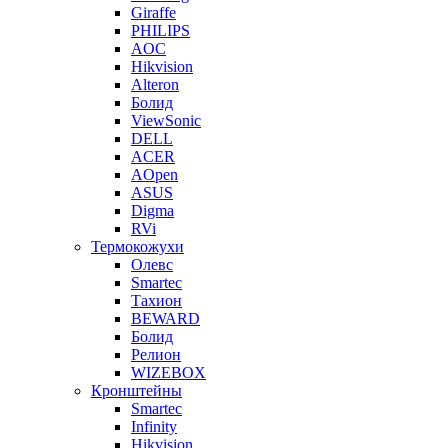
Giraffe
PHILIPS
AOC
Hikvision
Alteron
Болид
ViewSonic
DELL
ACER
AOpen
ASUS
Digma
RVi
Термокожухи
Олевс
Smartec
Тахион
BEWARD
Болид
Релион
WIZEBOX
Кронштейны
Smartec
Infinity
Hikvision