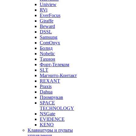
Uniview
RVi
EverFocus
Giraffe
Beward
DSSL
Samsung
ComOnyx
Болид
Nobelic
Тахион
Форт-Телеком
SLT
Магнито-Контакт
REXANT
Praxis
Dahua
Промрукав
SPACE
TECHNOLOGY
NSGate
EVIDENCE
KENO
Клавиатуры и пульты
управления