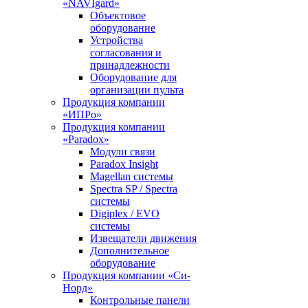
«NAVIgard»
Объектовое
оборудование
Устройства
согласования и
принадлежности
Оборудование для
организации пульта
Продукция компании
«ИПРо»
Продукция компании
«Paradox»
Модули связи
Paradox Insight
Magellan системы
Spectra SP / Spectra
системы
Digiplex / EVO
системы
Извещатели движения
Дополнительное
оборудование
Продукция компании «Си-
Норд»
Контрольные панели