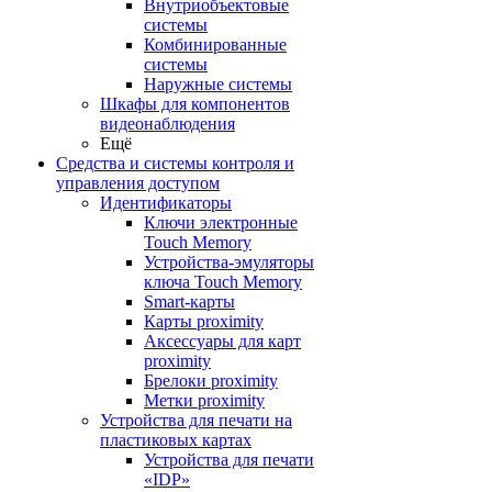
Внутриобъектовые
системы
Комбинированные
системы
Наружные системы
Шкафы для компонентов
видеонаблюдения
Ещё
Средства и системы контроля и
управления доступом
Идентификаторы
Ключи электронные
Touch Memory
Устройства-эмуляторы
ключа Touch Memory
Smart-карты
Карты proximity
Аксессуары для карт
proximitу
Брелоки proximity
Метки proximity
Устройства для печати на
пластиковых картах
Устройства для печати
«IDP»