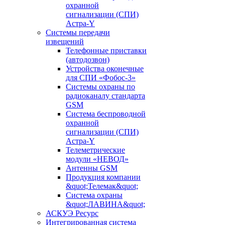
охранной
сигнализации (СПИ)
Астра-Y
Системы передачи
извещений
Телефонные приставки
(автодозвон)
Устройства оконечные
для СПИ «Фобос-3»
Системы охраны по
радиоканалу стандарта
GSM
Система беспроводной
охранной
сигнализации (СПИ)
Астра-Y
Телеметрические
модули «НЕВОД»
Антенны GSM
Продукция компании
&quot;Телемак&quot;
Система охраны
&quot;ЛАВИНА&quot;
АСКУЭ Ресурс
Интегрированная система