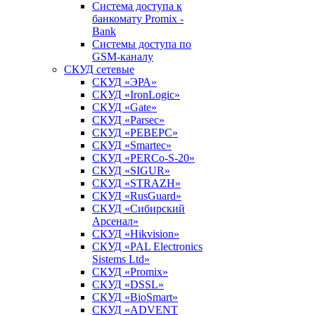
Система доступа к
банкомату Promix -
Bank
Системы доступа по
GSM-каналу
СКУД сетевые
СКУД «ЭРА»
СКУД «IronLogic»
СКУД «Gate»
СКУД «Parsec»
СКУД «РЕВЕРС»
СКУД «Smartec»
СКУД «PERCo-S-20»
СКУД «SIGUR»
СКУД «STRAZH»
СКУД «RusGuard»
СКУД «Сибирский
Арсенал»
СКУД «Hikvision»
СКУД «PAL Electronics
Sistems Ltd»
СКУД «Promix»
СКУД «DSSL»
СКУД «BioSmart»
СКУД «ADVENT