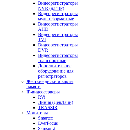
Видеорегистраторы
NVR (для IP)
Видеорегистраторы
мультиформатные
Видеорегистраторы
AHD
Видеорегистраторы
TVI
Видеорегистраторы
DVR
Видеорегистраторы
транспортные
Дополнительное
оборудование для
регистраторов
Жёсткие диски и карты
памяти
IP-видеосерверы
RVi
Линия (ДевЛайн)
TRASSIR
Мониторы
Smartec
EverFocus
Samsung