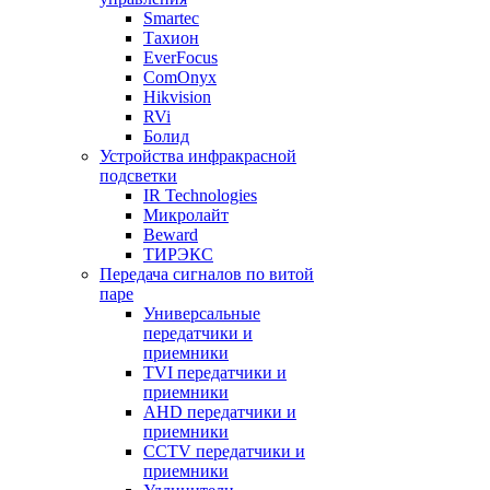
Smartec
Тахион
EverFocus
ComOnyx
Hikvision
RVi
Болид
Устройства инфракрасной
подсветки
IR Technologies
Микролайт
Beward
ТИРЭКС
Передача сигналов по витой
паре
Универсальные
передатчики и
приемники
TVI передатчики и
приемники
AHD передатчики и
приемники
CCTV передатчики и
приемники