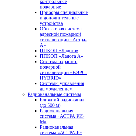
контрольные
пожарные
Приборы специальные
и дополнительные
устройства
Объектовая система
адресной пожарной
сигнализации «Астра-
А»
ППКОП «Ладога»
ППКОП «Ладога А»
Система охранно-
пожарной
сигнализации «ВЭРС-
HYBRID»
Системы управления
дымоудалением
Радиоканальные системы
Ближний радиоканал
(до 500 м)
Радиоканальная
система «АСТРА РИ-
М»
Радиоканальная
система «АСТРА-Р»