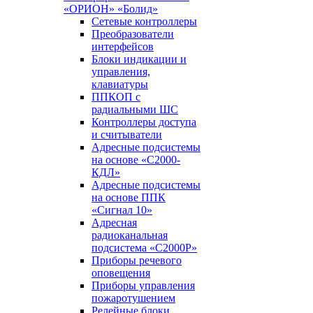
«ОРИОН» «Болид»
Сетевые контроллеры
Преобразователи
интерфейсов
Блоки индикации и
управления,
клавиатуры
ППКОП с
радиальными ШС
Контроллеры доступа
и считыватели
Адресные подсистемы
на основе «С2000-
КДЛ»
Адресные подсистемы
на основе ППК
«Сигнал 10»
Адресная
радиоканальная
подсистема «С2000Р»
Приборы речевого
оповещения
Приборы управления
пожаротушением
Релейные блоки