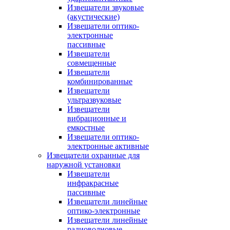
Извещатели звуковые
(акустические)
Извещатели оптико-
электронные
пассивные
Извещатели
совмещенные
Извещатели
комбинированные
Извещатели
ультразвуковые
Извещатели
вибрационные и
емкостные
Извещатели оптико-
электронные активные
Извещатели охранные для
наружной установки
Извещатели
инфракрасные
пассивные
Извещатели линейные
оптико-электронные
Извещатели линейные
радиоволновые