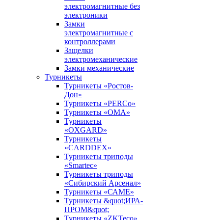
электромагнитные без
электроники
Замки
электромагнитные с
контроллерами
Защелки
электромеханические
Замки механические
Турникеты
Турникеты «Ростов-
Дон»
Турникеты «PERCo»
Турникеты «ОМА»
Турникеты
«OXGARD»
Турникеты
«CARDDEX»
Турникеты триподы
«Smartec»
Турникеты триподы
«Сибирский Арсенал»
Турникеты «САМЕ»
Турникеты &quot;ИРА-
ПРОМ&quot;
Турникеты «ZKTeco»