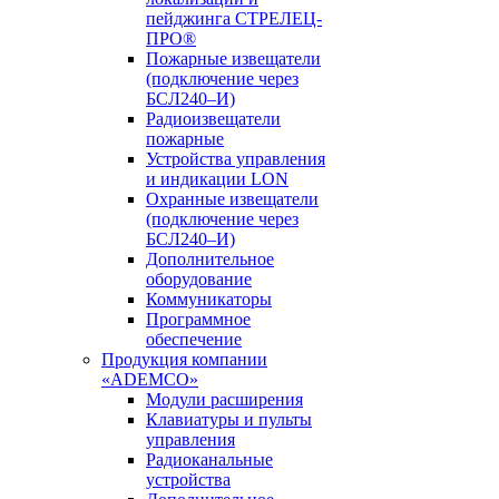
пейджинга СТРЕЛЕЦ-
ПРО®
Пожарные извещатели
(подключение через
БСЛ240–И)
Радиоизвещатели
пожарные
Устройства управления
и индикации LON
Охранные извещатели
(подключение через
БСЛ240–И)
Дополнительное
оборудование
Коммуникаторы
Программное
обеспечение
Продукция компании
«ADEMCO»
Модули расширения
Клавиатуры и пульты
управления
Радиоканальные
устройства