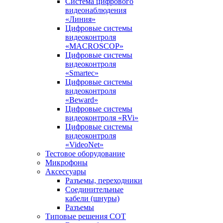
Система цифрового
видеонаблюдения
«Линия»
Цифровые системы
видеоконтроля
«MACROSCOP»
Цифровые системы
видеоконтроля
«Smartec»
Цифровые системы
видеоконтроля
«Beward»
Цифровые системы
видеоконтроля «RVi»
Цифровые системы
видеоконтроля
«VideoNet»
Тестовое оборудование
Микрофоны
Аксессуары
Разъемы, переходники
Соединительные
кабели (шнуры)
Разъемы
Типовые решения СОТ