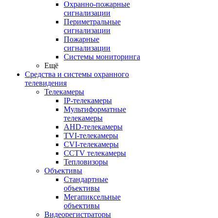
Охранно-пожарные
сигнализации
Периметральные
сигнализации
Пожарные
сигнализации
Системы мониторинга
Ещё
Средства и системы охранного
телевидения
Телекамеры
IP-телекамеры
Мультиформатные
телекамеры
AHD-телекамеры
TVI-телекамеры
CVI-телекамеры
CCTV телекамеры
Тепловизоры
Объективы
Стандартные
объективы
Мегапиксельные
объективы
Видеорегистраторы