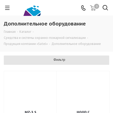
0
Дополнительное оборудование
Главная
-
Каталог
-
Средства и системы охранно-пожарной сигнализации
-
Продукция компании «Satel»
-
Дополнительное оборудование
Фильтр
MZ-3 S
HOOD C