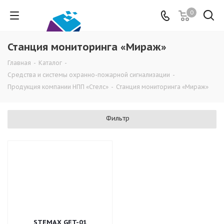
0
Станция мониторинга «Мираж»
Главная
-
Каталог
-
Средства и системы охранно-пожарной сигнализации
-
Продукция компании НПП «Стелс»
-
Станция мониторинга «Мираж»
Фильтр
STEMAX GET-01