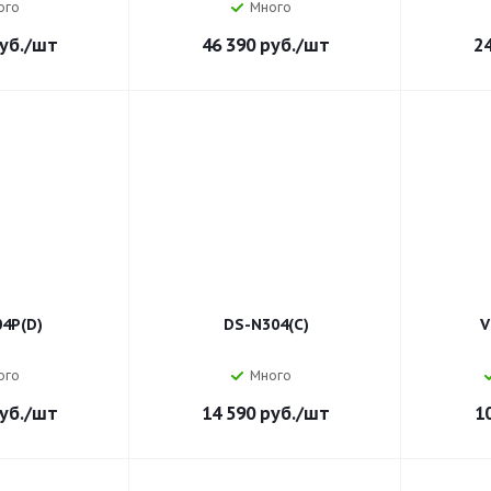
ого
Много
уб.
/шт
46 390
руб.
/шт
2
4P(D)
DS-N304(C)
V
ого
Много
уб.
/шт
14 590
руб.
/шт
1