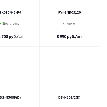
BK0104H2-P4
RVi-1NR05120
Достаточно
Много
1 700
руб.
/шт
8 990
руб.
/шт
DS-N308P(D)
DS-N308/2(D)