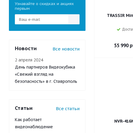
Узнавайте о скидках и акциях
Space Technology
первым
Tiandy
TRASSIR Min
TP-Link
VIGUARD
Доста
ДевЛайн
Тахион
55 990
р
Новости
Все новости
Элеста
2 апреля 2024
День партнеров Видеокубика
«Свежий взгляд на
безопасность» в г. Ставрополь
Статьи
Все статьи
Как работает
NVR-416
видеонаблюдение