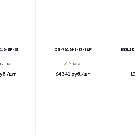
16-8P-EI
DS-7616NI-I2/16P
BOLID 
точно
Много
уб.
/шт
64 341
руб.
/шт
1