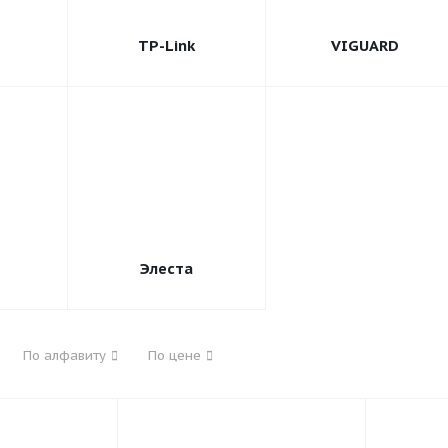
TP-Link
VIGUARD
Элеста
По алфавиту
По цене