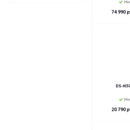
Мн
74 990
р
DS-N30
Мн
20 790
р