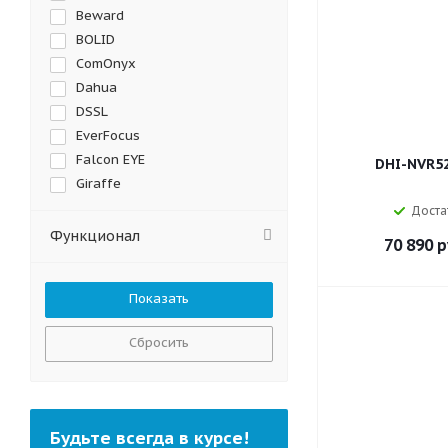
Beward
BOLID
ComOnyx
Dahua
DSSL
EverFocus
Falcon EYE
DHI-NVR52
Giraffe
Hikvision
Доста
HiWatch
Функционал
70 890
р
HiWatch Pro
Infinity
Ivideon
KENO
Сбросить
Nobelic
Polyvision
Praxis
RVi
Будьте всегда в курсе!
Smartec