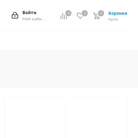
Войти
Корзина
0
0
0
0
Мой кабинет
пуста