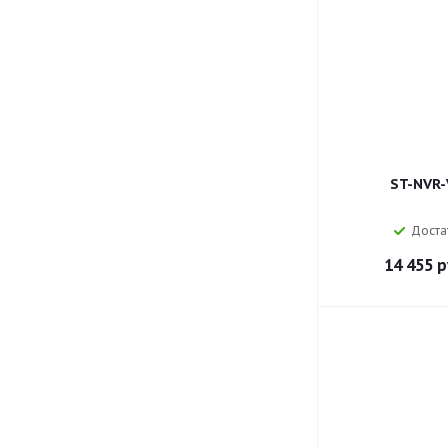
ST-NVR-
Доста
14 455
р