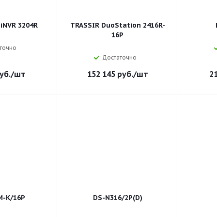
iNVR 3204R
TRASSIR DuoStation 2416R-
16P
точно
Достаточно
уб.
/шт
152 145
руб.
/шт
2
M-K/16P
DS-N316/2P(D)