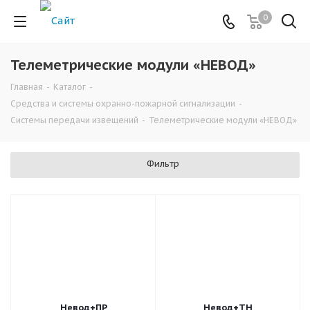
0
Телеметрические модули «НЕВОД»
Главная
-
Каталог
-
Средства и системы охранно-пожарной сигнализации
-
Системы передачи извещений
-
Телеметрические модули «НЕВОД»
Фильтр
Невод+ПР
Невод+ТН