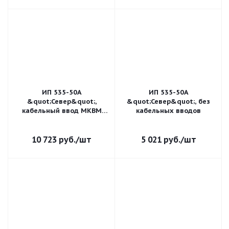
ИП 535-50А
ИП 535-50А
&quot;Север&quot;,
&quot;Север&quot;, без
кабельный ввод МКВМ
кабельных вводов
М20КМ12
10 723
руб.
/шт
5 021
руб.
/шт