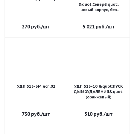
&quot;Север&quot;,
новый корпус, без
кабельных вводов
270
руб.
/шт
5 021
руб.
/шт
УДП 513-3М исп.02
УДП 513-10 &quot;ПУСК
ДЫМОУДАЛЕНИЯ&quot;
(оранжевый)
730
руб.
/шт
510
руб.
/шт