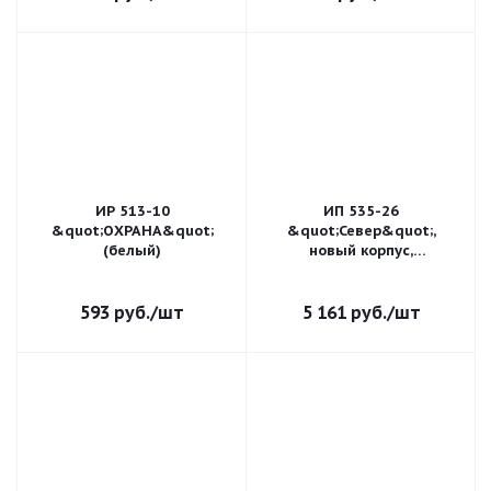
ИР 513-10
ИП 535-26
&quot;ОХРАНА&quot;
&quot;Север&quot;,
(белый)
новый корпус,
пластиковый ввод 6-12
мм
593
руб.
/шт
5 161
руб.
/шт