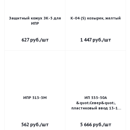
Защитный кожух ЗК-5 для
К-04 (S) козырек, желтый
ИПР
627
руб.
/шт
1 447
руб.
/шт
ИПР 513-3М
ИП 535-50А
&quot;Север&quot;,
пластиковый ввод 13-18
мм
562
руб.
/шт
5 666
руб.
/шт