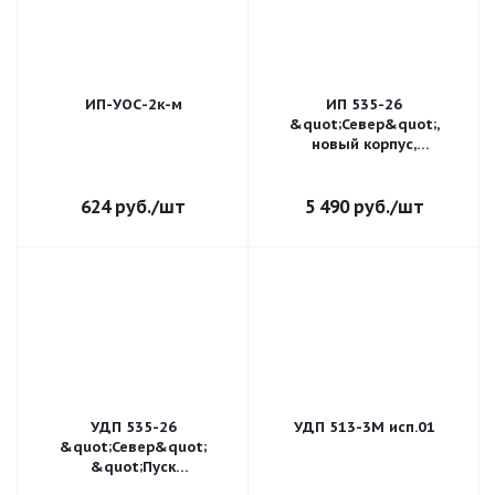
ИП-УОС-2к-м
ИП 535-26
&quot;Север&quot;,
новый корпус,
пластиковый ввод 11-17
мм
624
руб.
/шт
5 490
руб.
/шт
УДП 535-26
УДП 513-3М исп.01
&quot;Север&quot;
&quot;Пуск
Пожаротушения&quot;