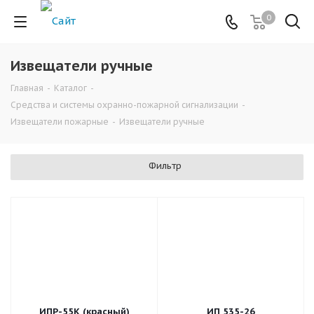
0
Извещатели ручные
Главная
-
Каталог
-
Средства и системы охранно-пожарной сигнализации
-
Извещатели пожарные
-
Извещатели ручные
Фильтр
ИПР-55К (красный)
ИП 535-26