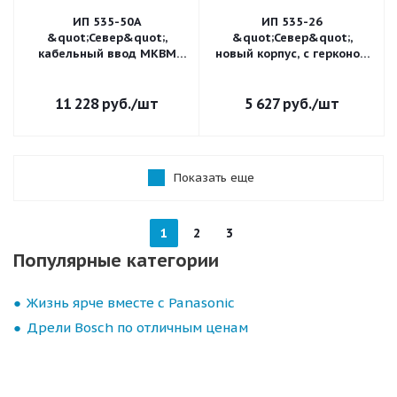
ИП 535-50А
ИП 535-26
&quot;Север&quot;,
&quot;Север&quot;,
кабельный ввод МКВМ
новый корпус, с герконом
М20В
ORT-551
11 228
руб.
/шт
5 627
руб.
/шт
Показать еще
1
2
3
Популярные категории
Жизнь ярче вместе с Panasonic
Дрели Bosch по отличным ценам