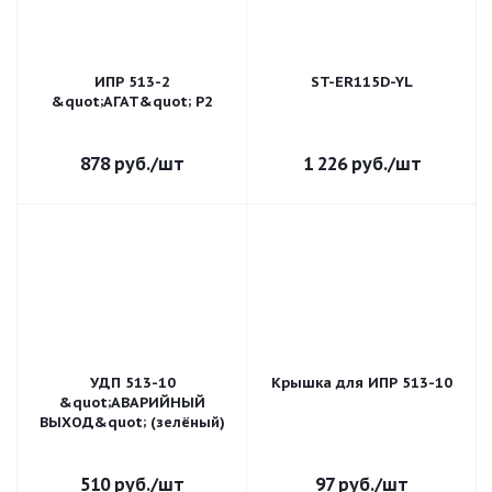
ИПР 513-2
ST-ER115D-YL
&quot;АГАТ&quot; Р2
878
руб.
/шт
1 226
руб.
/шт
УДП 513-10
Крышка для ИПР 513-10
&quot;АВАРИЙНЫЙ
ВЫХОД&quot; (зелёный)
510
руб.
/шт
97
руб.
/шт