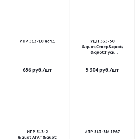
ИПР 513-10 исп.1
УДП 535-50
&quot;Север&quot;
&quot;Пуск
Пожаротушения&quot;,
пластиковый ввод 6-12
мм
656
руб.
/шт
5 304
руб.
/шт
ИПР 513-2
ИПР 513-3М IP67
&quot;АГАТ&quot;