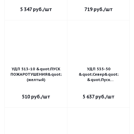
5 347
руб.
/шт
719
руб.
/шт
УДП 513-10 &quot;ПУСК
УДП 535-50
ПОЖАРОТУШЕНИЯ&quot;
&quot;Север&quot;
(желтый)
&quot;Пуск
Пожаротушения&quot;,
пластиковый ввод 11-17
мм
510
руб.
/шт
5 637
руб.
/шт