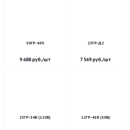
50ГР-45П
25ГР-Д2
9 688
руб.
/шт
7 569
руб.
/шт
25ГР-34В (120В)
12ГР-41В (30В)