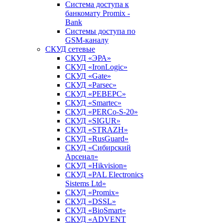
Система доступа к
банкомату Promix -
Bank
Системы доступа по
GSM-каналу
СКУД сетевые
СКУД «ЭРА»
СКУД «IronLogic»
СКУД «Gate»
СКУД «Parsec»
СКУД «РЕВЕРС»
СКУД «Smartec»
СКУД «PERCo-S-20»
СКУД «SIGUR»
СКУД «STRAZH»
СКУД «RusGuard»
СКУД «Сибирский
Арсенал»
СКУД «Hikvision»
СКУД «PAL Electronics
Sistems Ltd»
СКУД «Promix»
СКУД «DSSL»
СКУД «BioSmart»
СКУД «ADVENT