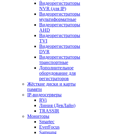
Видеорегистраторы
NVR (для IP)
Видеорегистраторы
мультиформатные
Видеорегистраторы
AHD
Видеорегистраторы
TVI
Видеорегистраторы
DVR
Видеорегистраторы
транспортные
Дополнительное
оборудование для
регистраторов
Жёсткие диски и карты
памяти
IP-видеосерверы
RVi
Линия (ДевЛайн)
TRASSIR
Мониторы
Smartec
EverFocus
Samsung