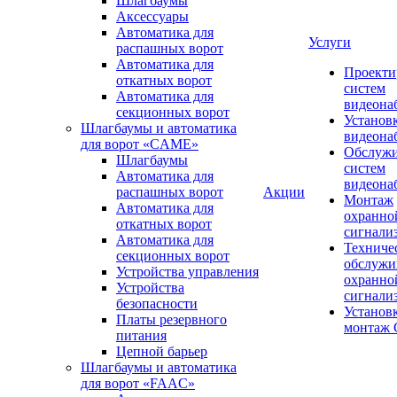
Шлагбаумы
Аксессуары
Автоматика для
Услуги
распашных ворот
Автоматика для
Проекти
откатных ворот
систем
Автоматика для
видеона
секционных ворот
Установ
Шлагбаумы и автоматика
видеона
для ворот «CAME»
Обслуж
Шлагбаумы
систем
Автоматика для
видеона
распашных ворот
Акции
Монтаж
Автоматика для
охранно
откатных ворот
сигнали
Автоматика для
Техниче
секционных ворот
обслужи
Устройства управления
охранно
Устройства
сигнали
безопасности
Установ
Платы резервного
монтаж
питания
Цепной барьер
Шлагбаумы и автоматика
для ворот «FAAC»