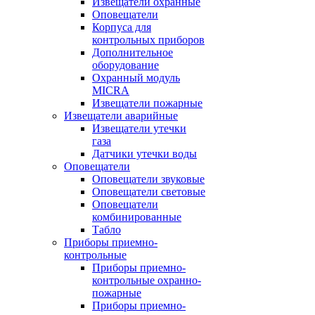
Извещатели охранные
Оповещатели
Корпуса для
контрольных приборов
Дополнительное
оборудование
Охранный модуль
MICRA
Извещатели пожарные
Извещатели аварийные
Извещатели утечки
газа
Датчики утечки воды
Оповещатели
Оповещатели звуковые
Оповещатели световые
Оповещатели
комбинированные
Табло
Приборы приемно-
контрольные
Приборы приемно-
контрольные охранно-
пожарные
Приборы приемно-