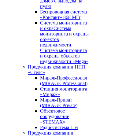
домов с выводом на
пульт
Беспроводная система
«Контакт» 868 МГц
Система мониторинга
и охраСистема
мониторинга и охраны
объектов
недвижимости
Система мониторинга
и охраны объектов
недвижимости «Mega»
Продукция компании НПП
«Стелс»
Мираж-Профессионал
(MIRAGE Professional)
Станция мониторинга
«Мираж»
Мираж-Приват
(MIRAGE Private)
Объектовое
оборудование
«STEMAX»
Радиосистема Livi
Продукция компании