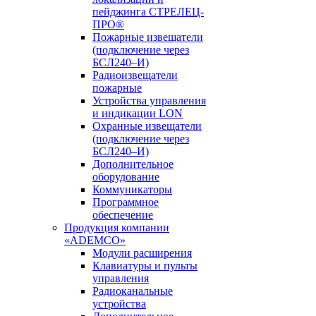
пейджинга СТРЕЛЕЦ-
ПРО®
Пожарные извещатели
(подключение через
БСЛ240–И)
Радиоизвещатели
пожарные
Устройства управления
и индикации LON
Охранные извещатели
(подключение через
БСЛ240–И)
Дополнительное
оборудование
Коммуникаторы
Программное
обеспечение
Продукция компании
«ADEMCO»
Модули расширения
Клавиатуры и пульты
управления
Радиоканальные
устройства