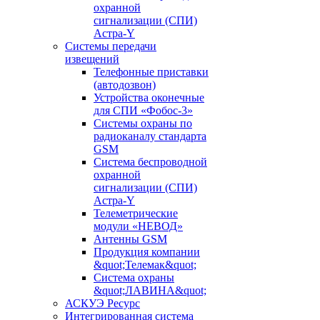
охранной
сигнализации (СПИ)
Астра-Y
Системы передачи
извещений
Телефонные приставки
(автодозвон)
Устройства оконечные
для СПИ «Фобос-3»
Системы охраны по
радиоканалу стандарта
GSM
Система беспроводной
охранной
сигнализации (СПИ)
Астра-Y
Телеметрические
модули «НЕВОД»
Антенны GSM
Продукция компании
&quot;Телемак&quot;
Система охраны
&quot;ЛАВИНА&quot;
АСКУЭ Ресурс
Интегрированная система