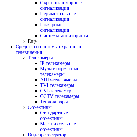
Охранно-пожарные
сигнализации
Периметральные
сигнализации
Пожарные
сигнализации
Системы мониторинга
Ещё
Средства и системы охранного
телевидения
Телекамеры
IP-телекамеры
Мультиформатные
телекамеры
AHD-телекамеры
TVI-телекамеры
CVI-телекамеры
CCTV телекамеры
Тепловизоры
Объективы
Стандартные
объективы
Мегапиксельные
объективы
Видеорегистраторы