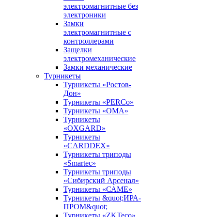
электромагнитные без
электроники
Замки
электромагнитные с
контроллерами
Защелки
электромеханические
Замки механические
Турникеты
Турникеты «Ростов-
Дон»
Турникеты «PERCo»
Турникеты «ОМА»
Турникеты
«OXGARD»
Турникеты
«CARDDEX»
Турникеты триподы
«Smartec»
Турникеты триподы
«Сибирский Арсенал»
Турникеты «САМЕ»
Турникеты &quot;ИРА-
ПРОМ&quot;
Турникеты «ZKTeco»