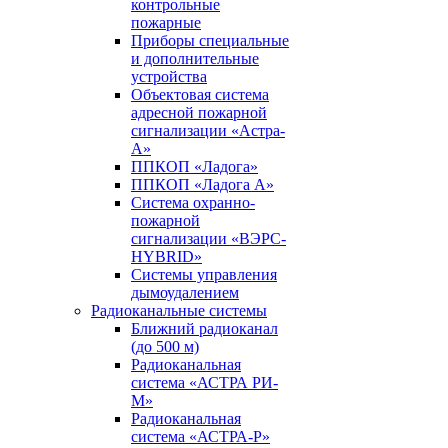
контрольные
пожарные
Приборы специальные
и дополнительные
устройства
Объектовая система
адресной пожарной
сигнализации «Астра-
А»
ППКОП «Ладога»
ППКОП «Ладога А»
Система охранно-
пожарной
сигнализации «ВЭРС-
HYBRID»
Системы управления
дымоудалением
Радиоканальные системы
Ближний радиоканал
(до 500 м)
Радиоканальная
система «АСТРА РИ-
М»
Радиоканальная
система «АСТРА-Р»