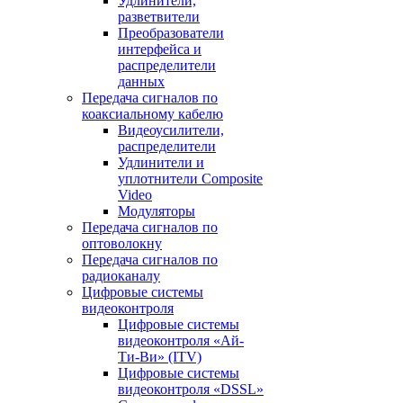
Удлинители,
разветвители
Преобразователи
интерфейса и
распределители
данных
Передача сигналов по
коаксиальному кабелю
Видеоусилители,
распределители
Удлинители и
уплотнители Сomposite
Video
Модуляторы
Передача сигналов по
оптоволокну
Передача сигналов по
радиоканалу
Цифровые системы
видеоконтроля
Цифровые системы
видеоконтроля «Ай-
Ти-Ви» (ITV)
Цифровые системы
видеоконтроля «DSSL»