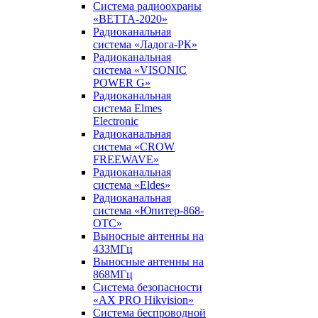
Система радиоохраны
«ВЕТТА-2020»
Радиоканальная
система «Ладога-РК»
Радиоканальная
система «VISONIC
POWER G»
Радиоканальная
система Elmes
Electronic
Радиоканальная
система «CROW
FREEWAVE»
Радиоканальная
система «Eldes»
Радиоканальная
система «Юпитер-868-
ОТС»
Выносные антенны на
433МГц
Выносные антенны на
868МГц
Система безопасности
«AX PRO Hikvision»
Система беспроводной