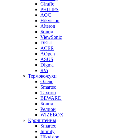
Giraffe
PHILIPS
AOC
Hikvision
Alteron
Болид
ViewSonic
DELL
ACER
AOpen
ASUS
Digma
RVi
Термокожухи
Олевс
Smartec
Тахион
BEWARD
Болид
Релион
WIZEBOX
Кронштейны
Smartec
Infinity
Hikvision