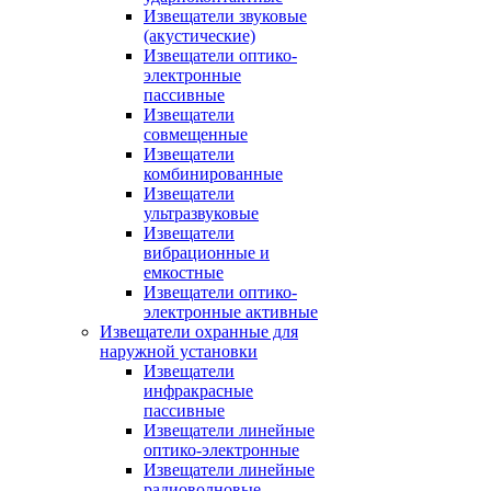
Извещатели звуковые
(акустические)
Извещатели оптико-
электронные
пассивные
Извещатели
совмещенные
Извещатели
комбинированные
Извещатели
ультразвуковые
Извещатели
вибрационные и
емкостные
Извещатели оптико-
электронные активные
Извещатели охранные для
наружной установки
Извещатели
инфракрасные
пассивные
Извещатели линейные
оптико-электронные
Извещатели линейные
радиоволновые