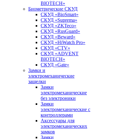
BIOTECH»
Биометрические СКУД
СКУД «BioSmart»
СКУД «Suprema»
СКУД «ZKTeco»
СКУД «RusGuard»
СКУД «Beward»
СКУД «HiWatch Pro»
СКУД «CTV»
СКУД «ADVENT
BIOTECH»
СКУД «Gate»
Замки и
электромеханические
защелки
Замки
электромеханические
без электроники
Замки
электромеханические с
контроллерами
Аксессуары для
электромеханических
замков
Замки