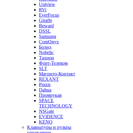
Uniview
RVi
EverFocus
Giraffe
Beward
DSSL
Samsung
ComOnyx
Болид
Nobelic
Тахион
Форт-Телеком
SLT
Магнито-Контакт
REXANT
Praxis
Dahua
Промрукав
SPACE
TECHNOLOGY
NSGate
EVIDENCE
KENO
Клавиатуры и пульты
управления