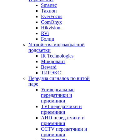
Smartec
Тахион
EverFocus
ComOnyx
Hikvision
RVi
Болид
Устройства инфракрасной
подсветки
IR Technologies
Микролайт
Beward
ТИРЭКС
Передача сигналов по витой
паре
Универсальные
передатчики и
приемники
TVI передатчики и
приемники
AHD передатчики и
приемники
CCTV передатчики и
приемники