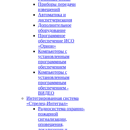
Приборы передачи
извещений
Автоматика и
диспетчеризация
Дополнительное
оборудование
Программное
обеспечение ИСО
«Орион»
Компьютеры с
установленным
программным
обеспечением
Компьютеры с
установленным
программным
обеспечением -
ВИДЕО
Интегрированная система
«Стрелец-Интеграл»
Радиосистема охранно-
пожарной
сигнализации,
оповещения,
локализации и