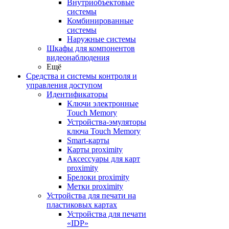
Внутриобъектовые
системы
Комбинированные
системы
Наружные системы
Шкафы для компонентов
видеонаблюдения
Ещё
Средства и системы контроля и
управления доступом
Идентификаторы
Ключи электронные
Touch Memory
Устройства-эмуляторы
ключа Touch Memory
Smart-карты
Карты proximity
Аксессуары для карт
proximitу
Брелоки proximity
Метки proximity
Устройства для печати на
пластиковых картах
Устройства для печати
«IDP»