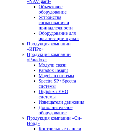
«NAVIgard»
Объектовое
оборудование
Устройства
согласования и
принадлежности
Оборудование для
организации пульта
Продукция компании
«ИПРо»
Продукция компании
«Paradox»
Модули связи
Paradox Insight
Magellan системы
Spectra SP / Spectra
системы
Digiplex / EVO
системы
Извещатели движения
Дополнительное
оборудование
Продукция компании «Си-
Норд»
Контрольные панели