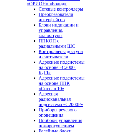
«ОРИОН» «Болид»
Сетевые контроллеры
Преобразователи
интерфейсов
Блоки индикации и
управления,
клавиатуры
ППКОП с
радиальными ШС
Контроллеры доступа
и считыватели
Адресные подсистемы
на основе «С2000-
КДЛ»
Адресные подсистемы
на основе ППК
«Сигнал 10»
Адресная
радиоканальная
подсистема «С2000Р»
Приборы речевого
оповещения
Приборы управления
пожаротушением
Релейные блоки