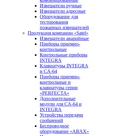
комбинированные
Извещатели ручные
Извещатели адресные
Оборудование для
тестирования
пожарных извещателей
Продукция компании «Satel»
Извещатели аварийные
Приборы приемно-
контрольные
Контрольные приборы
INTEGRA
Клавиатуры INTEGRA
и CA-64
Приборы приемно-
контрольные и
клавиатуры серии
«PERFECTA»
Дополнительные
модули для CA-64 и
INTEGRA
Устройства передачи
сообщений
Беспроводное
оборудование «ABAX»