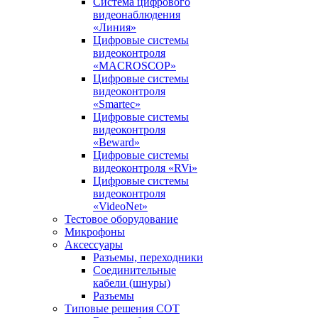
Система цифрового
видеонаблюдения
«Линия»
Цифровые системы
видеоконтроля
«MACROSCOP»
Цифровые системы
видеоконтроля
«Smartec»
Цифровые системы
видеоконтроля
«Beward»
Цифровые системы
видеоконтроля «RVi»
Цифровые системы
видеоконтроля
«VideoNet»
Тестовое оборудование
Микрофоны
Аксессуары
Разъемы, переходники
Соединительные
кабели (шнуры)
Разъемы
Типовые решения СОТ