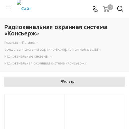
0
Радиоканальная охранная система
«Консьерж»
Главная
-
Каталог
-
Средства и системы охранно-пожарной сигнализации
-
Радиоканальные системы
-
Радиоканальная охранная система «Консьерж»
Фильтр