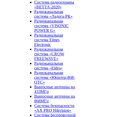
Система радиоохраны
«ВЕТТА-2020»
Радиоканальная
система «Ладога-РК»
Радиоканальная
система «VISONIC
POWER G»
Радиоканальная
система Elmes
Electronic
Радиоканальная
система «CROW
FREEWAVE»
Радиоканальная
система «Eldes»
Радиоканальная
система «Юпитер-868-
ОТС»
Выносные антенны на
433МГц
Выносные антенны на
868МГц
Система безопасности
«AX PRO Hikvision»
Система беспроводной