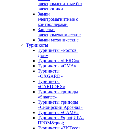
электромагнитные без
электроники
Замки
электромагнитные с
контроллерами
Защелки
электромеханические
Замки механические
Турникеты
Турникеты «Ростов-
Дон»
Турникеты «PERCo»
Турникеты «ОМА»
Турникеты
«OXGARD»
Турникеты
«CARDDEX»
Турникеты триподы
«Smartec»
Турникеты триподы
«Сибирский Арсенал»
Турникеты «САМЕ»
Турникеты &quot;ИРА-
ПРОМ&quot;
Турникеты «ZKTeco»