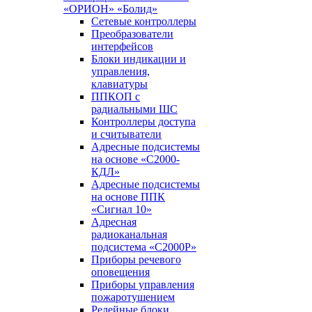
«ОРИОН» «Болид»
Сетевые контроллеры
Преобразователи
интерфейсов
Блоки индикации и
управления,
клавиатуры
ППКОП с
радиальными ШС
Контроллеры доступа
и считыватели
Адресные подсистемы
на основе «С2000-
КДЛ»
Адресные подсистемы
на основе ППК
«Сигнал 10»
Адресная
радиоканальная
подсистема «С2000Р»
Приборы речевого
оповещения
Приборы управления
пожаротушением
Релейные блоки