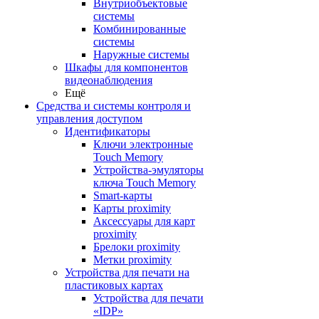
Внутриобъектовые
системы
Комбинированные
системы
Наружные системы
Шкафы для компонентов
видеонаблюдения
Ещё
Средства и системы контроля и
управления доступом
Идентификаторы
Ключи электронные
Touch Memory
Устройства-эмуляторы
ключа Touch Memory
Smart-карты
Карты proximity
Аксессуары для карт
proximitу
Брелоки proximity
Метки proximity
Устройства для печати на
пластиковых картах
Устройства для печати
«IDP»