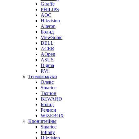
Giraffe
PHILIPS
AOC
Hikvision
Alteron
Болид
ViewSonic
DELL
ACER
AOpen
ASUS
Digma
RVi
Термокожухи
Олевс
Smartec
Тахион
BEWARD
Болид
Релион
WIZEBOX
Кронштейны
Smartec
Infinity
Hikvision