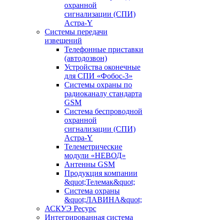
охранной
сигнализации (СПИ)
Астра-Y
Системы передачи
извещений
Телефонные приставки
(автодозвон)
Устройства оконечные
для СПИ «Фобос-3»
Системы охраны по
радиоканалу стандарта
GSM
Система беспроводной
охранной
сигнализации (СПИ)
Астра-Y
Телеметрические
модули «НЕВОД»
Антенны GSM
Продукция компании
&quot;Телемак&quot;
Система охраны
&quot;ЛАВИНА&quot;
АСКУЭ Ресурс
Интегрированная система