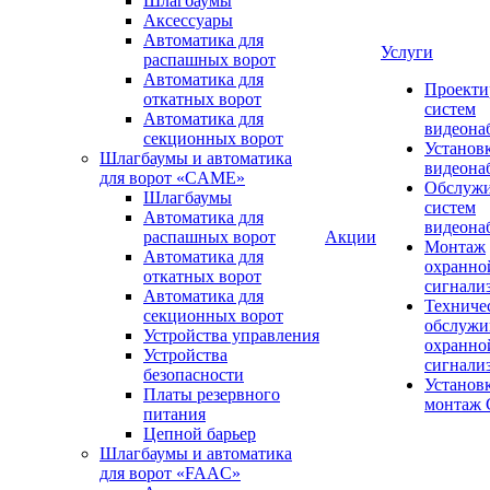
Шлагбаумы
Аксессуары
Автоматика для
Услуги
распашных ворот
Автоматика для
Проекти
откатных ворот
систем
Автоматика для
видеона
секционных ворот
Установ
Шлагбаумы и автоматика
видеона
для ворот «CAME»
Обслуж
Шлагбаумы
систем
Автоматика для
видеона
распашных ворот
Акции
Монтаж
Автоматика для
охранно
откатных ворот
сигнали
Автоматика для
Техниче
секционных ворот
обслужи
Устройства управления
охранно
Устройства
сигнали
безопасности
Установ
Платы резервного
монтаж
питания
Цепной барьер
Шлагбаумы и автоматика
для ворот «FAAC»