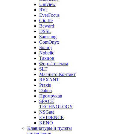
Uniview
RVi
EverFocus
Giraffe
Beward
DSSL
Samsung
ComOnyx
Болид
Nobelic
Тахион
Форт-Телеком
SLT
Магнито-Контакт
REXANT
Praxis
Dahua
Промрукав
SPACE
TECHNOLOGY
NSGate
EVIDENCE
KENO
Клавиатуры и пульты
управления