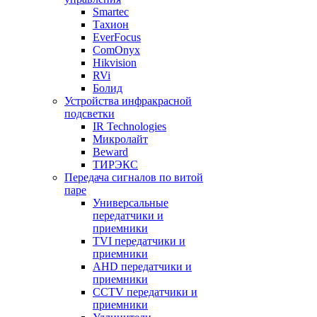
Smartec
Тахион
EverFocus
ComOnyx
Hikvision
RVi
Болид
Устройства инфракрасной
подсветки
IR Technologies
Микролайт
Beward
ТИРЭКС
Передача сигналов по витой
паре
Универсальные
передатчики и
приемники
TVI передатчики и
приемники
AHD передатчики и
приемники
CCTV передатчики и
приемники