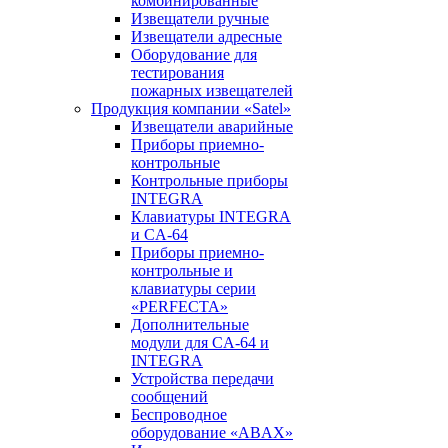
комбинированные
Извещатели ручные
Извещатели адресные
Оборудование для
тестирования
пожарных извещателей
Продукция компании «Satel»
Извещатели аварийные
Приборы приемно-
контрольные
Контрольные приборы
INTEGRA
Клавиатуры INTEGRA
и CA-64
Приборы приемно-
контрольные и
клавиатуры серии
«PERFECTA»
Дополнительные
модули для CA-64 и
INTEGRA
Устройства передачи
сообщений
Беспроводное
оборудование «ABAX»