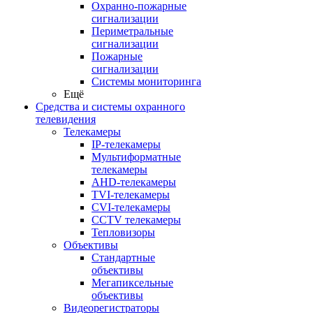
Охранно-пожарные
сигнализации
Периметральные
сигнализации
Пожарные
сигнализации
Системы мониторинга
Ещё
Средства и системы охранного
телевидения
Телекамеры
IP-телекамеры
Мультиформатные
телекамеры
AHD-телекамеры
TVI-телекамеры
CVI-телекамеры
CCTV телекамеры
Тепловизоры
Объективы
Стандартные
объективы
Мегапиксельные
объективы
Видеорегистраторы