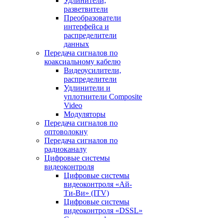
Удлинители,
разветвители
Преобразователи
интерфейса и
распределители
данных
Передача сигналов по
коаксиальному кабелю
Видеоусилители,
распределители
Удлинители и
уплотнители Сomposite
Video
Модуляторы
Передача сигналов по
оптоволокну
Передача сигналов по
радиоканалу
Цифровые системы
видеоконтроля
Цифровые системы
видеоконтроля «Ай-
Ти-Ви» (ITV)
Цифровые системы
видеоконтроля «DSSL»