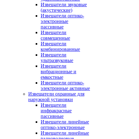
Извещатели звуковые
(акустические)
Извещатели оптико-
электронные
пассивные
Извещатели
совмещенные
Извещатели
комбинированные
Извещатели
ультразвуковые
Извещатели
вибрационные и
емкостные
Извещатели оптико-
электронные активные
Извещатели охранные для
наружной установки
Извещатели
инфракрасные
пассивные
Извещатели линейные
оптико-электронные
Извещатели линейные
радиоволновые