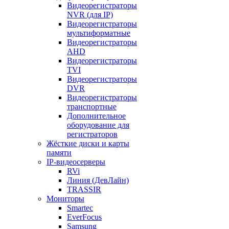
Видеорегистраторы
NVR (для IP)
Видеорегистраторы
мультиформатные
Видеорегистраторы
AHD
Видеорегистраторы
TVI
Видеорегистраторы
DVR
Видеорегистраторы
транспортные
Дополнительное
оборудование для
регистраторов
Жёсткие диски и карты
памяти
IP-видеосерверы
RVi
Линия (ДевЛайн)
TRASSIR
Мониторы
Smartec
EverFocus
Samsung