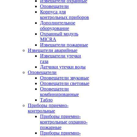
Извещатели охранные
Оповещатели
Корпуса для
контрольных приборов
Дополнительное
оборудование
Охранный модуль
MICRA
Извещатели пожарные
Извещатели аварийные
Извещатели утечки
газа
Датчики утечки воды
Оповещатели
Оповещатели звуковые
Оповещатели световые
Оповещатели
комбинированные
Табло
Приборы приемно-
контрольные
Приборы приемно-
контрольные охранно-
пожарные
Приборы приемно-