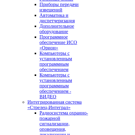
Приборы передачи
извещений
Автоматика и
диспетчеризация
Дополнительное
оборудование
Программное
обеспечение ИСО
«Орион»
Компьютеры с
установленным
программным
обеспечением
Компьютеры с
установленным
программным
обеспечением -
ВИДЕО
Интегрированная система
«Стрелец-Интеграл»
Радиосистема охранно-
пожарной
сигнализации,
оповещения,
локализации и