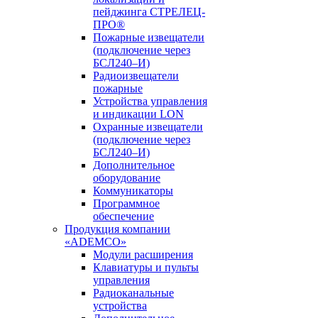
пейджинга СТРЕЛЕЦ-
ПРО®
Пожарные извещатели
(подключение через
БСЛ240–И)
Радиоизвещатели
пожарные
Устройства управления
и индикации LON
Охранные извещатели
(подключение через
БСЛ240–И)
Дополнительное
оборудование
Коммуникаторы
Программное
обеспечение
Продукция компании
«ADEMCO»
Модули расширения
Клавиатуры и пульты
управления
Радиоканальные
устройства