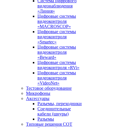
Система цифрового
видеонаблюдения
«Линия»
Цифровые системы
видеоконтроля
«MACROSCOP»
Цифровые системы
видеоконтроля
«Smartec»
Цифровые системы
видеоконтроля
«Beward»
Цифровые системы
видеоконтроля «RVi»
Цифровые системы
видеоконтроля
«VideoNet»
Тестовое оборудование
Микрофоны
Аксессуары
Разъемы, переходники
Соединительные
кабели (шнуры)
Разъемы
Типовые решения СОТ