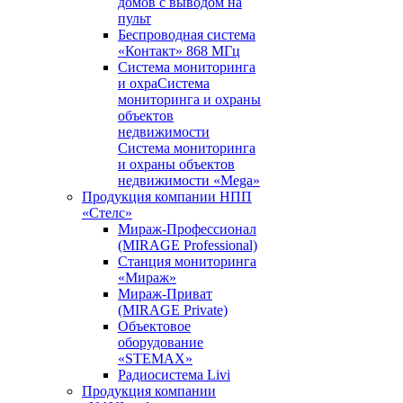
домов с выводом на
пульт
Беспроводная система
«Контакт» 868 МГц
Система мониторинга
и охраСистема
мониторинга и охраны
объектов
недвижимости
Система мониторинга
и охраны объектов
недвижимости «Mega»
Продукция компании НПП
«Стелс»
Мираж-Профессионал
(MIRAGE Professional)
Станция мониторинга
«Мираж»
Мираж-Приват
(MIRAGE Private)
Объектовое
оборудование
«STEMAX»
Радиосистема Livi
Продукция компании