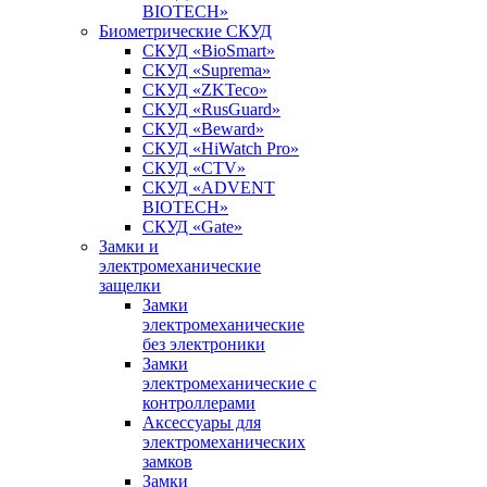
BIOTECH»
Биометрические СКУД
СКУД «BioSmart»
СКУД «Suprema»
СКУД «ZKTeco»
СКУД «RusGuard»
СКУД «Beward»
СКУД «HiWatch Pro»
СКУД «CTV»
СКУД «ADVENT
BIOTECH»
СКУД «Gate»
Замки и
электромеханические
защелки
Замки
электромеханические
без электроники
Замки
электромеханические с
контроллерами
Аксессуары для
электромеханических
замков
Замки