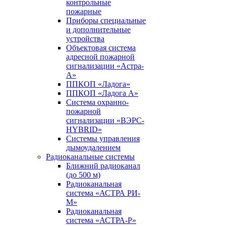
контрольные
пожарные
Приборы специальные
и дополнительные
устройства
Объектовая система
адресной пожарной
сигнализации «Астра-
А»
ППКОП «Ладога»
ППКОП «Ладога А»
Система охранно-
пожарной
сигнализации «ВЭРС-
HYBRID»
Системы управления
дымоудалением
Радиоканальные системы
Ближний радиоканал
(до 500 м)
Радиоканальная
система «АСТРА РИ-
М»
Радиоканальная
система «АСТРА-Р»