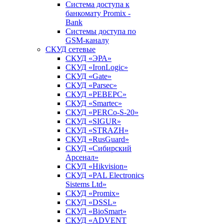
Система доступа к
банкомату Promix -
Bank
Системы доступа по
GSM-каналу
СКУД сетевые
СКУД «ЭРА»
СКУД «IronLogic»
СКУД «Gate»
СКУД «Parsec»
СКУД «РЕВЕРС»
СКУД «Smartec»
СКУД «PERCo-S-20»
СКУД «SIGUR»
СКУД «STRAZH»
СКУД «RusGuard»
СКУД «Сибирский
Арсенал»
СКУД «Hikvision»
СКУД «PAL Electronics
Sistems Ltd»
СКУД «Promix»
СКУД «DSSL»
СКУД «BioSmart»
СКУД «ADVENT