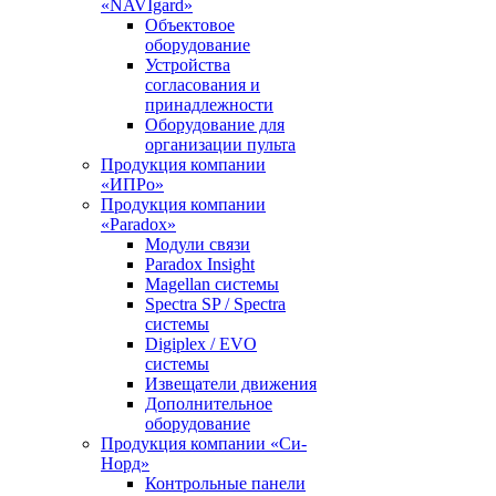
«NAVIgard»
Объектовое
оборудование
Устройства
согласования и
принадлежности
Оборудование для
организации пульта
Продукция компании
«ИПРо»
Продукция компании
«Paradox»
Модули связи
Paradox Insight
Magellan системы
Spectra SP / Spectra
системы
Digiplex / EVO
системы
Извещатели движения
Дополнительное
оборудование
Продукция компании «Си-
Норд»
Контрольные панели