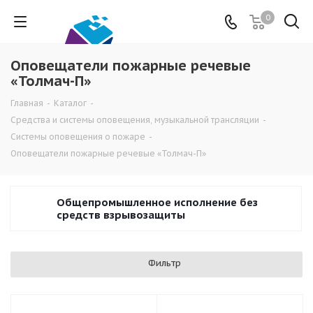
0
Оповещатели пожарные речевые
«Толмач-П»
Главная
-
Каталог
-
Средства и системы оповещения, музыкальной трансляции
-
Системы оповещения о пожаре
-
Оповещатели пожарные речевые «Толмач-П»
Общепромышленное исполнение без
средств взрывозащиты
Фильтр