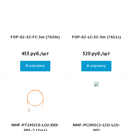
FOP-62-SC-FC-3m (7620c)
FOP-62-LC-SC-5m (7611c)
453
руб.
/шт
520
руб.
/шт
В корзину
В корзину
NMF-PT1M2C0-LCU-XXX-
NMF-PC2M3C2-LCU-LCU-
001-2 (2шт)
002