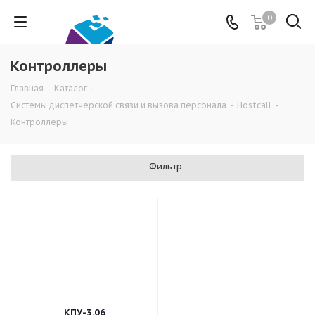
0
Контроллеры
Главная
-
Каталог
-
Системы диспетчерской связи и вызова персонала
-
Hostcall
-
Контроллеры
Фильтр
КПУ-3.06