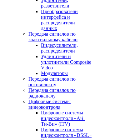
Удлинители,
разветвители
Преобразователи
интерфейса и
распределители
данных
Передача сигналов по
коаксиальному кабелю
Видеоусилители,
распределители
Удлинители и
уплотнители Сomposite
Video
Модуляторы
Передача сигналов по
оптоволокну
Передача сигналов по
радиоканалу
Цифровые системы
видеоконтроля
Цифровые системы
видеоконтроля «Ай-
Ти-Ви» (ITV)
Цифровые системы
видеоконтроля «DSSL»