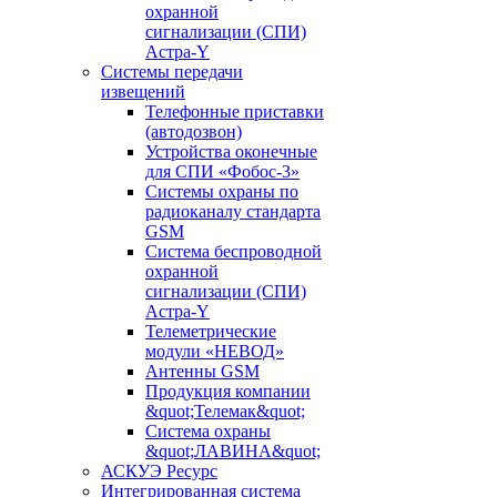
охранной
сигнализации (СПИ)
Астра-Y
Системы передачи
извещений
Телефонные приставки
(автодозвон)
Устройства оконечные
для СПИ «Фобос-3»
Системы охраны по
радиоканалу стандарта
GSM
Система беспроводной
охранной
сигнализации (СПИ)
Астра-Y
Телеметрические
модули «НЕВОД»
Антенны GSM
Продукция компании
&quot;Телемак&quot;
Система охраны
&quot;ЛАВИНА&quot;
АСКУЭ Ресурс
Интегрированная система