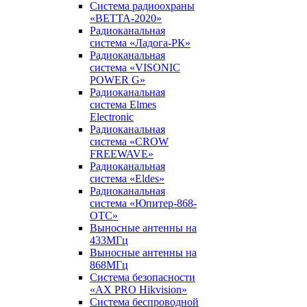
Система радиоохраны
«ВЕТТА-2020»
Радиоканальная
система «Ладога-РК»
Радиоканальная
система «VISONIC
POWER G»
Радиоканальная
система Elmes
Electronic
Радиоканальная
система «CROW
FREEWAVE»
Радиоканальная
система «Eldes»
Радиоканальная
система «Юпитер-868-
ОТС»
Выносные антенны на
433МГц
Выносные антенны на
868МГц
Система безопасности
«AX PRO Hikvision»
Система беспроводной