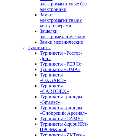
электромагнитные без
электроники
Замки
электромагнитные с
контроллерами
Защелки
электромеханические
Замки механические
Турникеты
Турникеты «Ростов-
Дон»
Турникеты «PERCo»
Турникеты «ОМА»
Турникеты
«OXGARD»
Турникеты
«CARDDEX»
Турникеты триподы
«Smartec»
Турникеты триподы
«Сибирский Арсенал»
Турникеты «САМЕ»
Турникеты &quot;ИРА-
ПРОМ&quot;
Турникеты «ZKTeco»