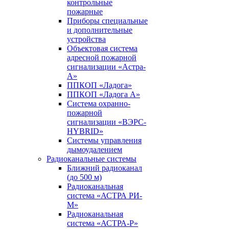
контрольные
пожарные
Приборы специальные
и дополнительные
устройства
Объектовая система
адресной пожарной
сигнализации «Астра-
А»
ППКОП «Ладога»
ППКОП «Ладога А»
Система охранно-
пожарной
сигнализации «ВЭРС-
HYBRID»
Системы управления
дымоудалением
Радиоканальные системы
Ближний радиоканал
(до 500 м)
Радиоканальная
система «АСТРА РИ-
М»
Радиоканальная
система «АСТРА-Р»