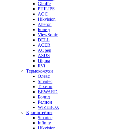
Giraffe
PHILIPS
AOC
Hikvision
Alteron
Болид
ViewSonic
DELL
ACER
AOpen
ASUS
Digma
RVi
Термокожухи
Олевс
Smartec
Тахион
BEWARD
Болид
Релион
WIZEBOX
Кронштейны
Smartec
Infinity
Hikvision