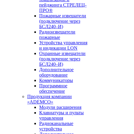
пейджинга СТРЕЛЕЦ-
ПРО®
Пожарные извещатели
(подключение через
БСЛ240–И)
Радиоизвещатели
пожарные
Устройства управления
и индикации LON
Охранные извещатели
(подключение через
БСЛ240–И)
Дополнительное
оборудование
Коммуникаторы
Программное
обеспечение
Продукция компании
«ADEMCO»
Модули расширения
Клавиатуры и пульты
управления
Радиоканальные
устройства