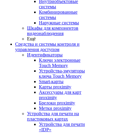
Внутриобъектовые
системы
Комбинированные
системы
Наружные системы
Шкафы для компонентов
видеонаблюдения
Ещё
Средства и системы контроля и
управления доступом
Идентификаторы
Ключи электронные
Touch Memory
Устройства-эмуляторы
ключа Touch Memory
Smart-карты
Карты proximity
Аксессуары для карт
proximitу
Брелоки proximity
Метки proximity
Устройства для печати на
пластиковых картах
Устройства для печати
«IDP»