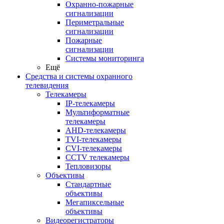
Охранно-пожарные
сигнализации
Периметральные
сигнализации
Пожарные
сигнализации
Системы мониторинга
Ещё
Средства и системы охранного
телевидения
Телекамеры
IP-телекамеры
Мультиформатные
телекамеры
AHD-телекамеры
TVI-телекамеры
CVI-телекамеры
CCTV телекамеры
Тепловизоры
Объективы
Стандартные
объективы
Мегапиксельные
объективы
Видеорегистраторы