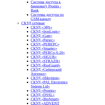
Система доступа к
банкомату Promix -
Bank
Системы доступа по
GSM-каналу
СКУД сетевые
СКУД «ЭРА»
СКУД «IronLogic»
СКУД «Gate»
СКУД «Parsec»
СКУД «РЕВЕРС»
СКУД «Smartec»
СКУД «PERCo-S-20»
СКУД «SIGUR»
СКУД «STRAZH»
СКУД «RusGuard»
СКУД «Сибирский
Арсенал»
СКУД «Hikvision»
СКУД «PAL Electronics
Sistems Ltd»
СКУД «Promix»
СКУД «DSSL»
СКУД «BioSmart»
СКУД «ADVENT