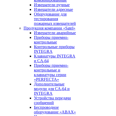
комбинированные
Извещатели ручные
Извещатели адресные
Оборудование для
тестирования
пожарных извещателей
Продукция компании «Satel»
Извещатели аварийные
Приборы приемно-
контрольные
Контрольные приборы
INTEGRA
Клавиатуры INTEGRA
и CA-64
Приборы приемно-
контрольные и
клавиатуры серии
«PERFECTA»
Дополнительные
модули для CA-64 и
INTEGRA
Устройства передачи
сообщений
Беспроводное
оборудование «ABAX»