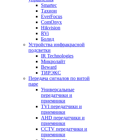
Smartec
Тахион
EverFocus
ComOnyx
Hikvision
RVi
Болид
Устройства инфракрасной
подсветки
IR Technologies
Микролайт
Beward
ТИРЭКС
Передача сигналов по витой
паре
Универсальные
передатчики и
приемники
TVI передатчики и
приемники
AHD передатчики и
приемники
CCTV передатчики и
приемники