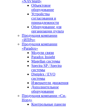
«NAVIgard»
Объектовое
оборудование
Устройства
согласования и
принадлежности
Оборудование для
организации пульта
Продукция компании
«ИПРо»
Продукция компании
«Paradox»
Модули связи
Paradox Insight
Magellan системы
Spectra SP / Spectra
системы
Digiplex / EVO
системы
Извещатели движения
Дополнительное
оборудование
Продукция компании «Си-
Норд»
Контрольные панели