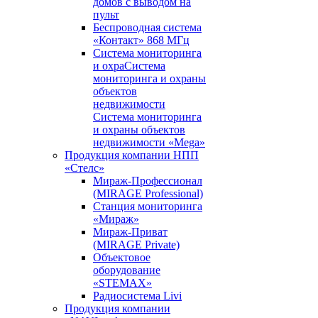
домов с выводом на
пульт
Беспроводная система
«Контакт» 868 МГц
Система мониторинга
и охраСистема
мониторинга и охраны
объектов
недвижимости
Система мониторинга
и охраны объектов
недвижимости «Mega»
Продукция компании НПП
«Стелс»
Мираж-Профессионал
(MIRAGE Professional)
Станция мониторинга
«Мираж»
Мираж-Приват
(MIRAGE Private)
Объектовое
оборудование
«STEMAX»
Радиосистема Livi
Продукция компании