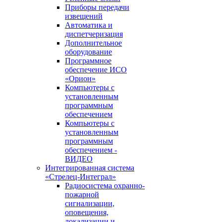
Приборы передачи
извещений
Автоматика и
диспетчеризация
Дополнительное
оборудование
Программное
обеспечение ИСО
«Орион»
Компьютеры с
установленным
программным
обеспечением
Компьютеры с
установленным
программным
обеспечением -
ВИДЕО
Интегрированная система
«Стрелец-Интеграл»
Радиосистема охранно-
пожарной
сигнализации,
оповещения,
локализации и