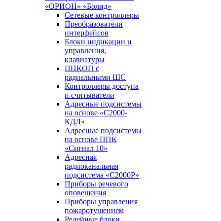
«ОРИОН» «Болид»
Сетевые контроллеры
Преобразователи
интерфейсов
Блоки индикации и
управления,
клавиатуры
ППКОП с
радиальными ШС
Контроллеры доступа
и считыватели
Адресные подсистемы
на основе «С2000-
КДЛ»
Адресные подсистемы
на основе ППК
«Сигнал 10»
Адресная
радиоканальная
подсистема «С2000Р»
Приборы речевого
оповещения
Приборы управления
пожаротушением
Релейные блоки