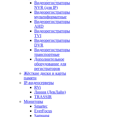
Видеорегистраторы
NVR (для IP)
Видеорегистраторы
мультиформатные
Видеорегистраторы
AHD
Видеорегистраторы
TVI
Видеорегистраторы
DVR
Видеорегистраторы
транспортные
Дополнительное
оборудование для
регистраторов
Жёсткие диски и карты
памяти
IP-видеосерверы
RVi
Линия (ДевЛайн)
TRASSIR
Мониторы
Smartec
EverFocus
Samsung