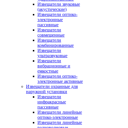
Извещатели звуковые
(акустические)
Извещатели оптико-
электронные
пассивные
Извещатели
совмещенные
Извещатели
комбинированные
Извещатели
ультразвуковые
Извещатели
вибрационные и
емкостные
Извещатели оптико-
электронные активные
Извещатели охранные для
наружной установки
Извещатели
инфракрасные
пассивные
Извещатели линейные
оптико-электронные
Извещатели линейные
радиоволновые