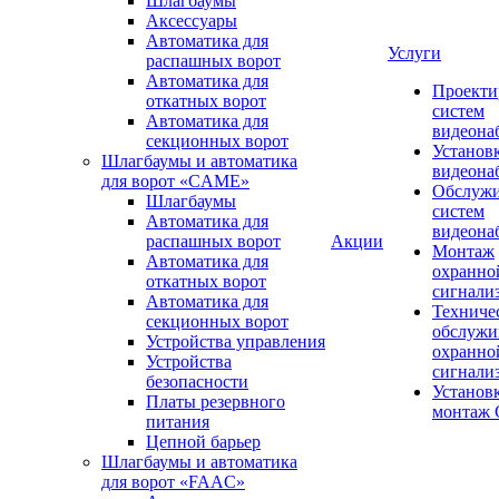
Шлагбаумы
Аксессуары
Автоматика для
Услуги
распашных ворот
Автоматика для
Проекти
откатных ворот
систем
Автоматика для
видеона
секционных ворот
Установ
Шлагбаумы и автоматика
видеона
для ворот «CAME»
Обслуж
Шлагбаумы
систем
Автоматика для
видеона
распашных ворот
Акции
Монтаж
Автоматика для
охранно
откатных ворот
сигнали
Автоматика для
Техниче
секционных ворот
обслужи
Устройства управления
охранно
Устройства
сигнали
безопасности
Установ
Платы резервного
монтаж
питания
Цепной барьер
Шлагбаумы и автоматика
для ворот «FAAC»