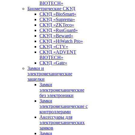
BIOTECH»
Биометрические СКУД
СКУД «BioSmart»
СКУД «Suprema»
СКУД «ZKTeco»
СКУД «RusGuard»
СКУД «Beward»
СКУД «HiWatch Pro»
СКУД «CTV»
СКУД «ADVENT
BIOTECH»
СКУД «Gate»
Замки и
электромеханические
защелки
Замки
электромеханические
без электроники
Замки
электромеханические с
контроллерами
Аксессуары для
электромеханических
замков
Замки