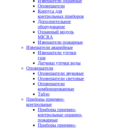
Извещатели охранные
Оповещатели
Корпуса для
контрольных приборов
Дополнительное
оборудование
Охранный модуль
MICRA
Извещатели пожарные
Извещатели аварийные
Извещатели утечки
газа
Датчики утечки воды
Оповещатели
Оповещатели звуковые
Оповещатели световые
Оповещатели
комбинированные
Табло
Приборы приемно-
контрольные
Приборы приемно-
контрольные охранно-
пожарные
Приборы приемно-