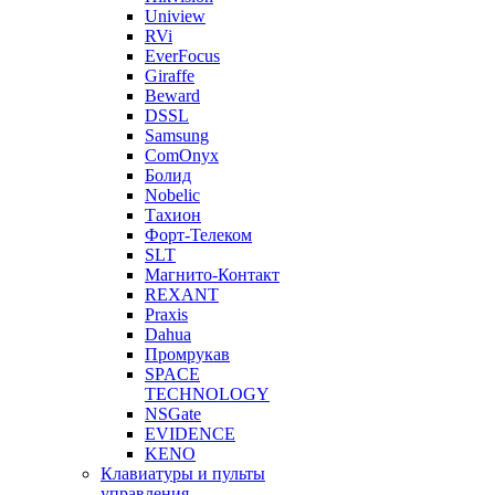
Uniview
RVi
EverFocus
Giraffe
Beward
DSSL
Samsung
ComOnyx
Болид
Nobelic
Тахион
Форт-Телеком
SLT
Магнито-Контакт
REXANT
Praxis
Dahua
Промрукав
SPACE
TECHNOLOGY
NSGate
EVIDENCE
KENO
Клавиатуры и пульты
управления