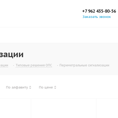
+7 962 435-80-56
Заказать звонок
зации
зации
-
Типовые решения ОПС
-
Периметральные сигнализации
По алфавиту
По цене