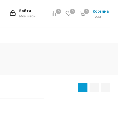
Войти
Корзина
0
0
0
0
Мой кабинет
пуста