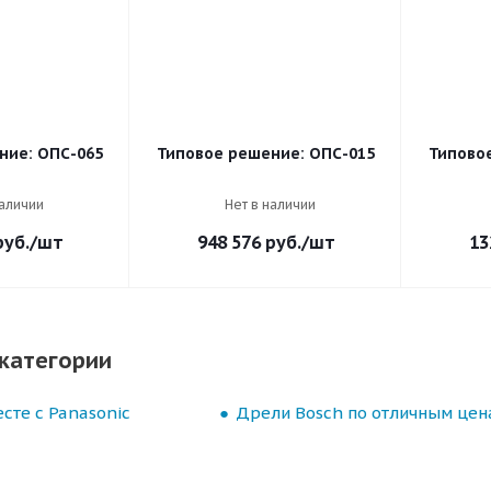
ние: ОПС-065
Типовое решение: ОПС-015
Типово
наличии
Нет в наличии
уб.
/шт
948 576
руб.
/шт
13
категории
сте с Panasonic
Дрели Bosch по отличным цен