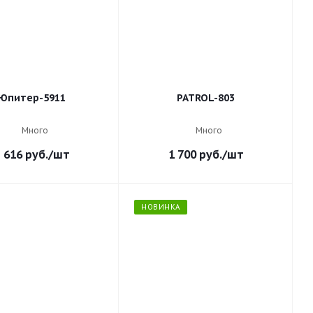
Юпитер-5911
PATROL-803
Много
Много
 616
руб.
/шт
1 700
руб.
/шт
НОВИНКА