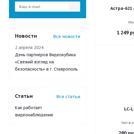
Астра-621 
Мн
1 249
ру
Новости
Все новости
2 апреля 2024
День партнеров Видеокубика
«Свежий взгляд на
безопасность» в г. Ставрополь
Статьи
Все статьи
Как работает
LC-L
видеонаблюдение
Нет в 
280
ру