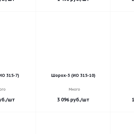
ИО 315-7)
Шорох-3 (ИО 315-10)
ого
Много
б.
/шт
3 096
руб.
/шт
1