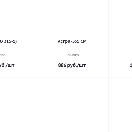
О 315-1)
Астра-531 СМ
ого
Много
б.
/шт
886
руб.
/шт
1