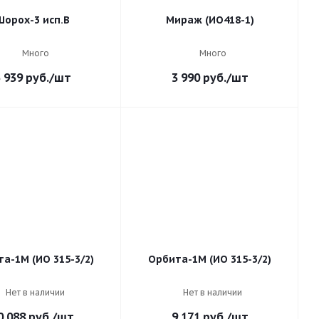
Шорох-3 исп.В
Мираж (ИО418-1)
Много
Много
 939
руб.
/шт
3 990
руб.
/шт
а-1М (ИО 315-3/2)
Орбита-1М (ИО 315-3/2)
Нет в наличии
Нет в наличии
0 088
руб.
/шт
9 171
руб.
/шт