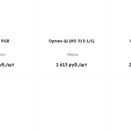
 PGB
Орлан-Ш (ИО 315-1/1)
ого
Много
б.
/шт
1 615
руб.
/шт
2