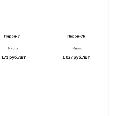
Пирон-7
Пирон-7Б
Много
Много
 171
руб.
/шт
1 027
руб.
/шт