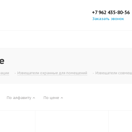
+7 962 435-80-56
Заказать звонок
е
зации
-
Извещатели охранные для помещений
-
Извещатели совме
По алфавиту
По цене