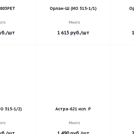
803PET
Орлан-Ш (ИО 315-1/1)
Ор
ого
Много
б.
/шт
1 615
руб.
/шт
1
О 315-1/2)
Астра-621 исп. Р
ого
Много
б.
/шт
1 490
руб.
/шт
2