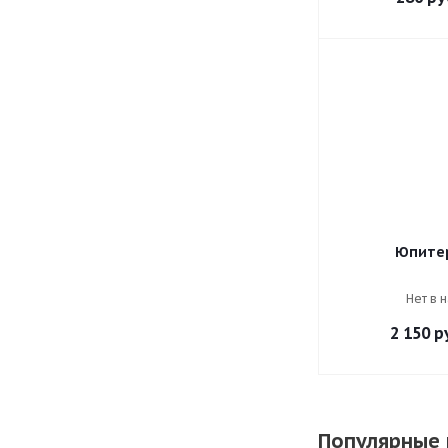
Юпитер
Нет в 
2 150
ру
Популярные 