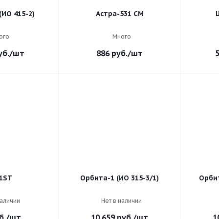
(ИО 415-2)
Астра-531 СМ
ого
Много
б.
/шт
886
руб.
/шт
5
1ST
Орбита-1 (ИО 315-3/1)
Орбит
наличии
Нет в наличии
б.
/шт
10 659
руб.
/шт
1