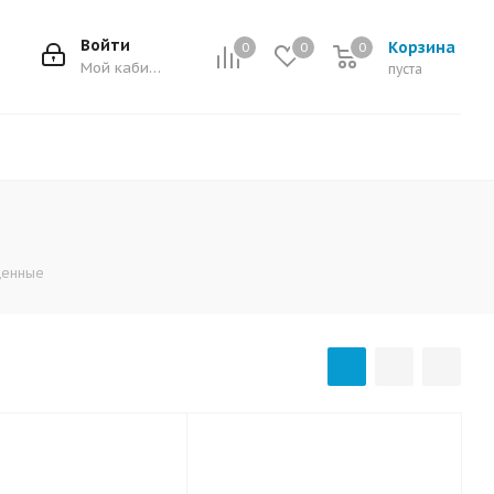
Войти
Корзина
0
0
0
0
Мой кабинет
пуста
щенные