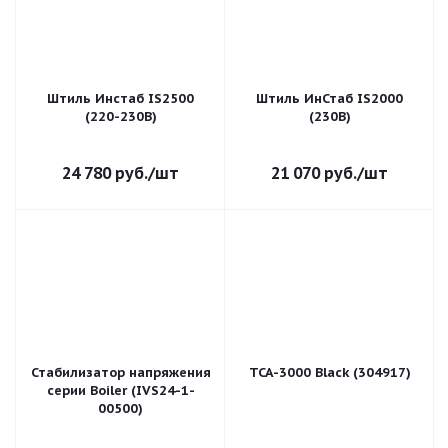
Штиль Инстаб IS2500
Штиль ИнСтаб IS2000
(220-230В)
(230В)
24 780
руб.
/шт
21 070
руб.
/шт
Стабилизатор напряжения
TCA-3000 Black (304917)
серии Boiler (IVS24-1-
00500)