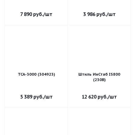
7 890
руб.
/шт
3 986
руб.
/шт
TCA-3000 (304923)
Штиль ИнСтаб IS800
(230В)
5 389
руб.
/шт
12 620
руб.
/шт