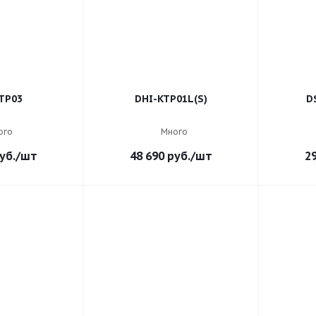
TP03
DHI-KTP01L(S)
D
ого
Много
уб.
/шт
48 690
руб.
/шт
2