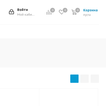
Войти
Корзина
0
0
0
0
Мой кабинет
пуста