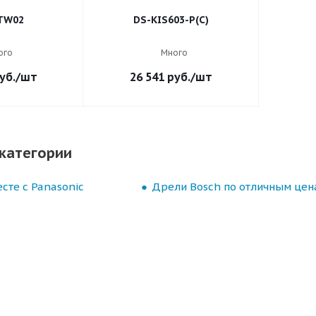
TW02
DS-KIS603-P(C)
ого
Много
уб.
/шт
26 541
руб.
/шт
категории
сте с Panasonic
Дрели Bosch по отличным цен