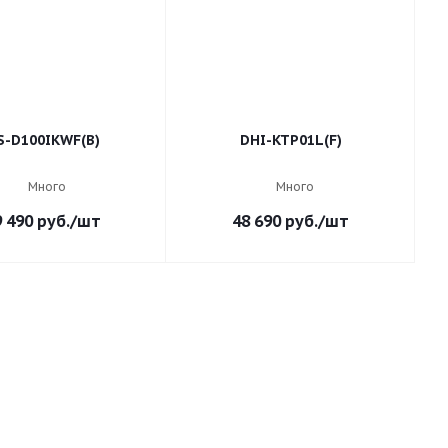
S-D100IKWF(B)
DHI-KTP01L(F)
Много
Много
9 490
руб.
/шт
48 690
руб.
/шт