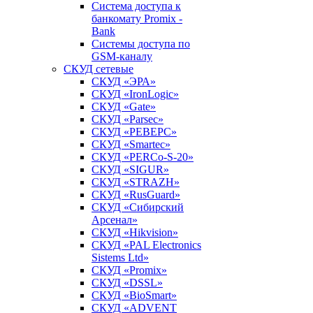
Система доступа к
банкомату Promix -
Bank
Системы доступа по
GSM-каналу
СКУД сетевые
СКУД «ЭРА»
СКУД «IronLogic»
СКУД «Gate»
СКУД «Parsec»
СКУД «РЕВЕРС»
СКУД «Smartec»
СКУД «PERCo-S-20»
СКУД «SIGUR»
СКУД «STRAZH»
СКУД «RusGuard»
СКУД «Сибирский
Арсенал»
СКУД «Hikvision»
СКУД «PAL Electronics
Sistems Ltd»
СКУД «Promix»
СКУД «DSSL»
СКУД «BioSmart»
СКУД «ADVENT