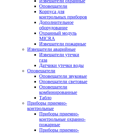
Извещатели охранные
Оповещатели
Корпуса для
контрольных приборов
Дополнительное
оборудование
Охранный модуль
MICRA
Извещатели пожарные
Извещатели аварийные
Извещатели утечки
газа
Датчики утечки воды
Оповещатели
Оповещатели звуковые
Оповещатели световые
Оповещатели
комбинированные
Табло
Приборы приемно-
контрольные
Приборы приемно-
контрольные охранно-
пожарные
Приборы приемно-