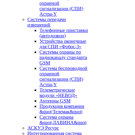
охранной
сигнализации (СПИ)
Астра-Y
Системы передачи
извещений
Телефонные приставки
(автодозвон)
Устройства оконечные
для СПИ «Фобос-3»
Системы охраны по
радиоканалу стандарта
GSM
Система беспроводной
охранной
сигнализации (СПИ)
Астра-Y
Телеметрические
модули «НЕВОД»
Антенны GSM
Продукция компании
&quot;Телемак&quot;
Система охраны
&quot;ЛАВИНА&quot;
АСКУЭ Ресурс
Интегрированная система