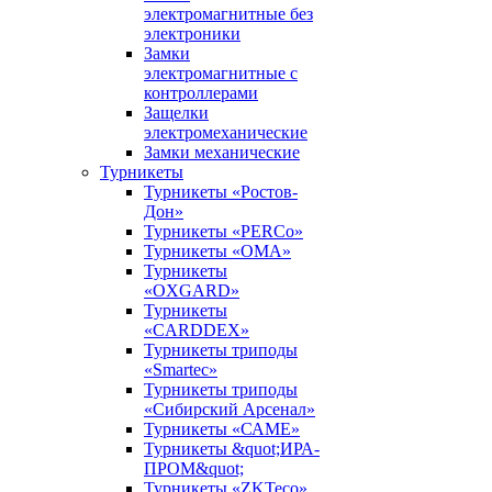
электромагнитные без
электроники
Замки
электромагнитные с
контроллерами
Защелки
электромеханические
Замки механические
Турникеты
Турникеты «Ростов-
Дон»
Турникеты «PERCo»
Турникеты «ОМА»
Турникеты
«OXGARD»
Турникеты
«CARDDEX»
Турникеты триподы
«Smartec»
Турникеты триподы
«Сибирский Арсенал»
Турникеты «САМЕ»
Турникеты &quot;ИРА-
ПРОМ&quot;
Турникеты «ZKTeco»