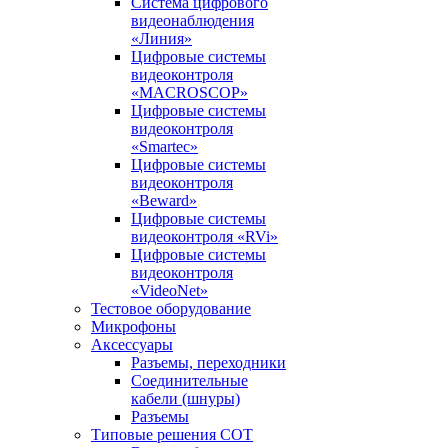
Система цифрового
видеонаблюдения
«Линия»
Цифровые системы
видеоконтроля
«MACROSCOP»
Цифровые системы
видеоконтроля
«Smartec»
Цифровые системы
видеоконтроля
«Beward»
Цифровые системы
видеоконтроля «RVi»
Цифровые системы
видеоконтроля
«VideoNet»
Тестовое оборудование
Микрофоны
Аксессуары
Разъемы, переходники
Соединительные
кабели (шнуры)
Разъемы
Типовые решения СОТ