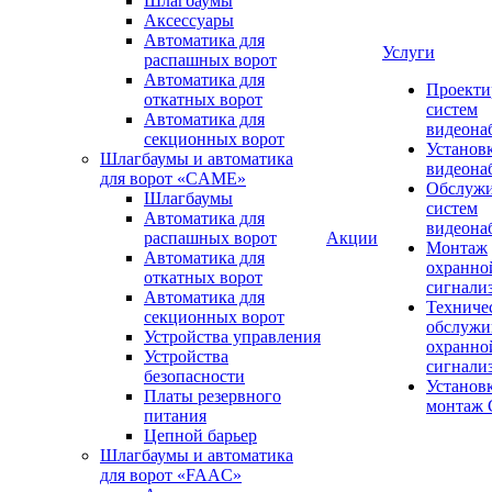
Шлагбаумы
Аксессуары
Автоматика для
Услуги
распашных ворот
Автоматика для
Проекти
откатных ворот
систем
Автоматика для
видеона
секционных ворот
Установ
Шлагбаумы и автоматика
видеона
для ворот «CAME»
Обслуж
Шлагбаумы
систем
Автоматика для
видеона
распашных ворот
Акции
Монтаж
Автоматика для
охранно
откатных ворот
сигнали
Автоматика для
Техниче
секционных ворот
обслужи
Устройства управления
охранно
Устройства
сигнали
безопасности
Установ
Платы резервного
монтаж
питания
Цепной барьер
Шлагбаумы и автоматика
для ворот «FAAC»