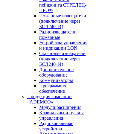
пейджинга СТРЕЛЕЦ-
ПРО®
Пожарные извещатели
(подключение через
БСЛ240–И)
Радиоизвещатели
пожарные
Устройства управления
и индикации LON
Охранные извещатели
(подключение через
БСЛ240–И)
Дополнительное
оборудование
Коммуникаторы
Программное
обеспечение
Продукция компании
«ADEMCO»
Модули расширения
Клавиатуры и пульты
управления
Радиоканальные
устройства