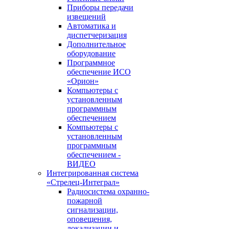
Приборы передачи
извещений
Автоматика и
диспетчеризация
Дополнительное
оборудование
Программное
обеспечение ИСО
«Орион»
Компьютеры с
установленным
программным
обеспечением
Компьютеры с
установленным
программным
обеспечением -
ВИДЕО
Интегрированная система
«Стрелец-Интеграл»
Радиосистема охранно-
пожарной
сигнализации,
оповещения,
локализации и