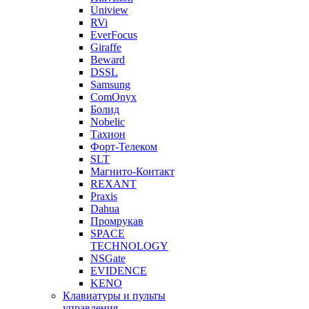
Uniview
RVi
EverFocus
Giraffe
Beward
DSSL
Samsung
ComOnyx
Болид
Nobelic
Тахион
Форт-Телеком
SLT
Магнито-Контакт
REXANT
Praxis
Dahua
Промрукав
SPACE
TECHNOLOGY
NSGate
EVIDENCE
KENO
Клавиатуры и пульты
управления