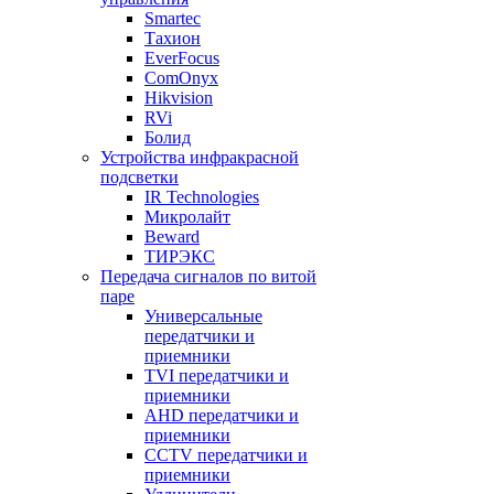
Smartec
Тахион
EverFocus
ComOnyx
Hikvision
RVi
Болид
Устройства инфракрасной
подсветки
IR Technologies
Микролайт
Beward
ТИРЭКС
Передача сигналов по витой
паре
Универсальные
передатчики и
приемники
TVI передатчики и
приемники
AHD передатчики и
приемники
CCTV передатчики и
приемники