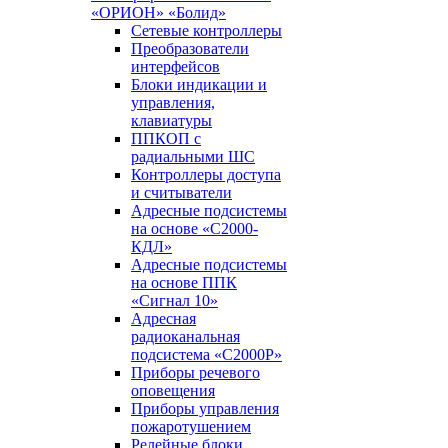
«ОРИОН» «Болид»
Сетевые контроллеры
Преобразователи
интерфейсов
Блоки индикации и
управления,
клавиатуры
ППКОП с
радиальными ШС
Контроллеры доступа
и считыватели
Адресные подсистемы
на основе «С2000-
КДЛ»
Адресные подсистемы
на основе ППК
«Сигнал 10»
Адресная
радиоканальная
подсистема «С2000Р»
Приборы речевого
оповещения
Приборы управления
пожаротушением
Релейные блоки