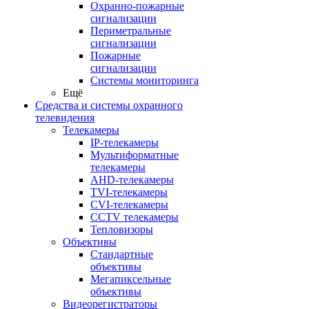
Охранно-пожарные
сигнализации
Периметральные
сигнализации
Пожарные
сигнализации
Системы мониторинга
Ещё
Средства и системы охранного
телевидения
Телекамеры
IP-телекамеры
Мультиформатные
телекамеры
AHD-телекамеры
TVI-телекамеры
CVI-телекамеры
CCTV телекамеры
Тепловизоры
Объективы
Стандартные
объективы
Мегапиксельные
объективы
Видеорегистраторы