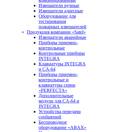
комбинированные
Извещатели ручные
Извещатели адресные
Оборудование для
тестирования
пожарных извещателей
Продукция компании «Satel»
Извещатели аварийные
Приборы приемно-
контрольные
Контрольные приборы
INTEGRA
Клавиатуры INTEGRA
и CA-64
Приборы приемно-
контрольные и
клавиатуры серии
«PERFECTA»
Дополнительные
модули для CA-64 и
INTEGRA
Устройства передачи
сообщений
Беспроводное
оборудование «ABAX»