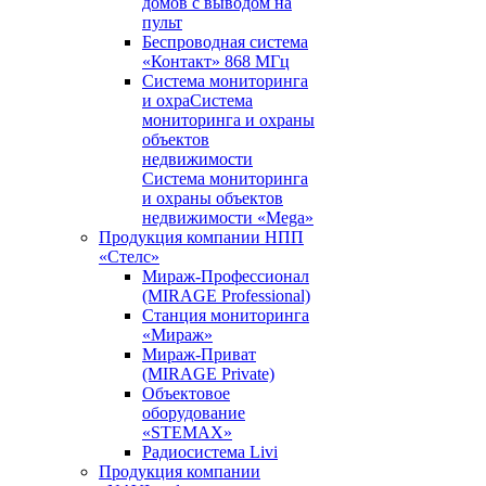
домов с выводом на
пульт
Беспроводная система
«Контакт» 868 МГц
Система мониторинга
и охраСистема
мониторинга и охраны
объектов
недвижимости
Система мониторинга
и охраны объектов
недвижимости «Mega»
Продукция компании НПП
«Стелс»
Мираж-Профессионал
(MIRAGE Professional)
Станция мониторинга
«Мираж»
Мираж-Приват
(MIRAGE Private)
Объектовое
оборудование
«STEMAX»
Радиосистема Livi
Продукция компании