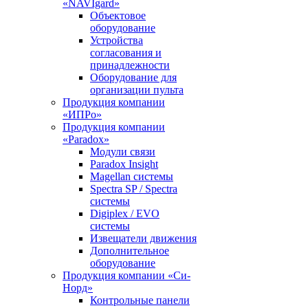
«NAVIgard»
Объектовое
оборудование
Устройства
согласования и
принадлежности
Оборудование для
организации пульта
Продукция компании
«ИПРо»
Продукция компании
«Paradox»
Модули связи
Paradox Insight
Magellan системы
Spectra SP / Spectra
системы
Digiplex / EVO
системы
Извещатели движения
Дополнительное
оборудование
Продукция компании «Си-
Норд»
Контрольные панели