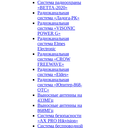
Система радиоохраны
«ВЕТТА-2020»
Радиоканальная
система «Ладога-РК»
Радиоканальная
система «VISONIC
POWER G»
Радиоканальная
система Elmes
Electronic
Радиоканальная
система «CROW
FREEWAVE»
Радиоканальная
система «Eldes»
Радиоканальная
система «Юпитер-868-
ОТС»
Выносные антенны на
433МГц
Выносные антенны на
868МГц
Система безопасности
«AX PRO Hikvision»
Система беспроводной