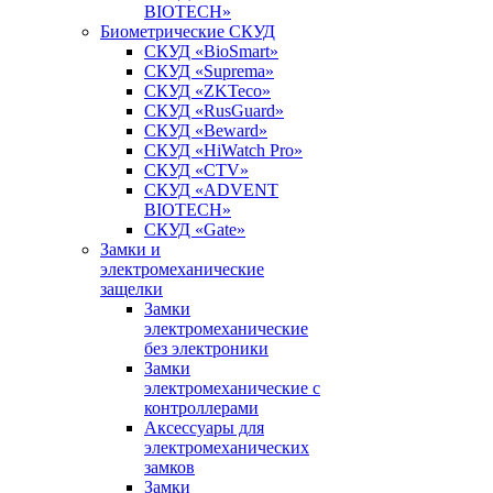
BIOTECH»
Биометрические СКУД
СКУД «BioSmart»
СКУД «Suprema»
СКУД «ZKTeco»
СКУД «RusGuard»
СКУД «Beward»
СКУД «HiWatch Pro»
СКУД «CTV»
СКУД «ADVENT
BIOTECH»
СКУД «Gate»
Замки и
электромеханические
защелки
Замки
электромеханические
без электроники
Замки
электромеханические с
контроллерами
Аксессуары для
электромеханических
замков
Замки