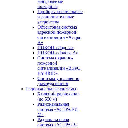
контрольные
пожарные
Приборы специальные
и дополнительные
устройства
Объектовая система
адресной пожарной
сигнализации «Астра-
А»
ППКОП «Ладога»
ППКОП «Ладога А»
Система охранно-
пожарной
сигнализации «ВЭРС-
HYBRID»
Системы управления
дымоудалением
Радиоканальные системы
Ближний радиоканал
(до 500 м)
Радиоканальная
система «АСТРА РИ-
М»
Радиоканальная
система «АСТРА-Р»