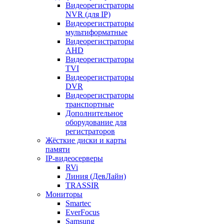
Видеорегистраторы
NVR (для IP)
Видеорегистраторы
мультиформатные
Видеорегистраторы
AHD
Видеорегистраторы
TVI
Видеорегистраторы
DVR
Видеорегистраторы
транспортные
Дополнительное
оборудование для
регистраторов
Жёсткие диски и карты
памяти
IP-видеосерверы
RVi
Линия (ДевЛайн)
TRASSIR
Мониторы
Smartec
EverFocus
Samsung