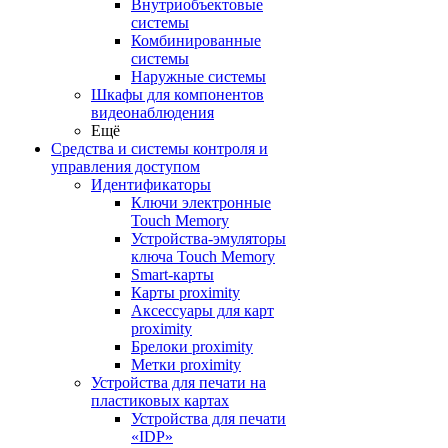
Внутриобъектовые
системы
Комбинированные
системы
Наружные системы
Шкафы для компонентов
видеонаблюдения
Ещё
Средства и системы контроля и
управления доступом
Идентификаторы
Ключи электронные
Touch Memory
Устройства-эмуляторы
ключа Touch Memory
Smart-карты
Карты proximity
Аксессуары для карт
proximitу
Брелоки proximity
Метки proximity
Устройства для печати на
пластиковых картах
Устройства для печати
«IDP»