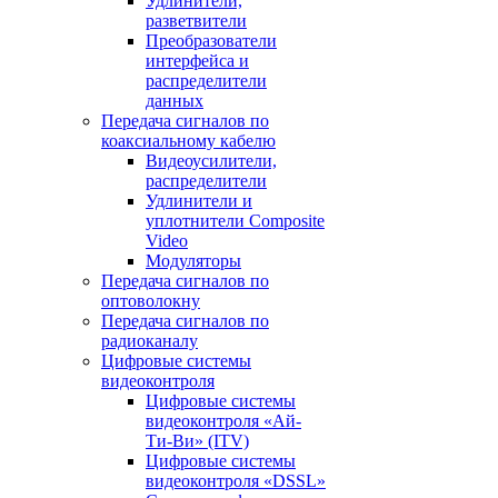
Удлинители,
разветвители
Преобразователи
интерфейса и
распределители
данных
Передача сигналов по
коаксиальному кабелю
Видеоусилители,
распределители
Удлинители и
уплотнители Сomposite
Video
Модуляторы
Передача сигналов по
оптоволокну
Передача сигналов по
радиоканалу
Цифровые системы
видеоконтроля
Цифровые системы
видеоконтроля «Ай-
Ти-Ви» (ITV)
Цифровые системы
видеоконтроля «DSSL»