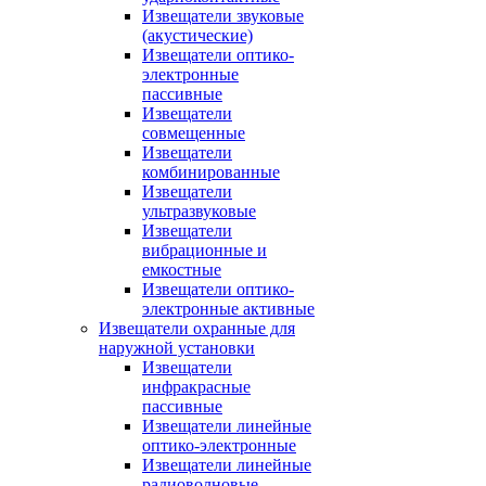
Извещатели звуковые
(акустические)
Извещатели оптико-
электронные
пассивные
Извещатели
совмещенные
Извещатели
комбинированные
Извещатели
ультразвуковые
Извещатели
вибрационные и
емкостные
Извещатели оптико-
электронные активные
Извещатели охранные для
наружной установки
Извещатели
инфракрасные
пассивные
Извещатели линейные
оптико-электронные
Извещатели линейные
радиоволновые