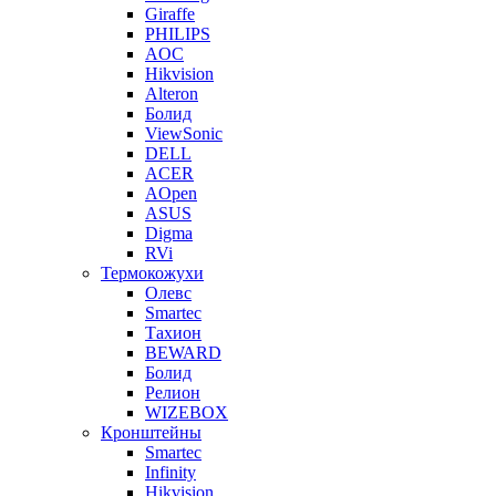
Giraffe
PHILIPS
AOC
Hikvision
Alteron
Болид
ViewSonic
DELL
ACER
AOpen
ASUS
Digma
RVi
Термокожухи
Олевс
Smartec
Тахион
BEWARD
Болид
Релион
WIZEBOX
Кронштейны
Smartec
Infinity
Hikvision