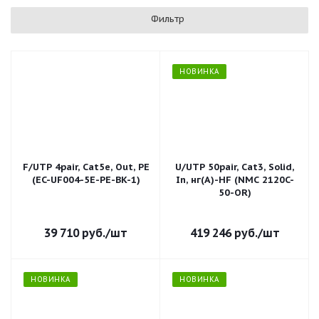
Фильтр
НОВИНКА
F/UTP 4pair, Cat5e, Out, PE
U/UTP 50pair, Cat3, Solid,
(EC-UF004-5E-PE-BK-1)
In, нг(А)-HF (NMC 2120C-
50-OR)
39 710
руб.
/шт
419 246
руб.
/шт
НОВИНКА
НОВИНКА