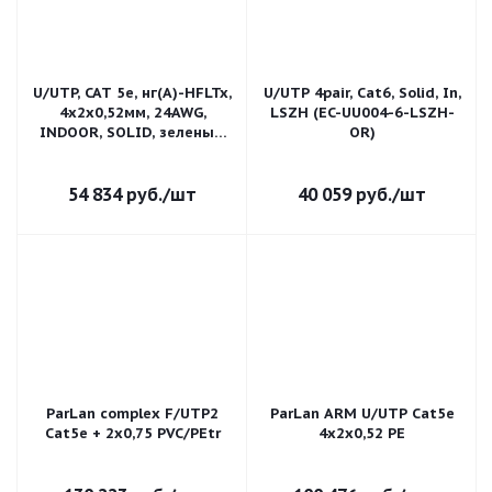
U/UTP, CAT 5e, нг(А)-HFLTx,
U/UTP 4pair, Cat6, Solid, In,
4х2х0,52мм, 24AWG,
LSZH (EC-UU004-6-LSZH-
INDOOR, SOLID, зеленый,
OR)
305м REXANT (01-0062)
54 834
руб.
/шт
40 059
руб.
/шт
ParLan complex F/UTP2
ParLan ARM U/UTP Cat5e
Cat5e + 2х0,75 PVC/PEtr
4х2x0,52 РЕ