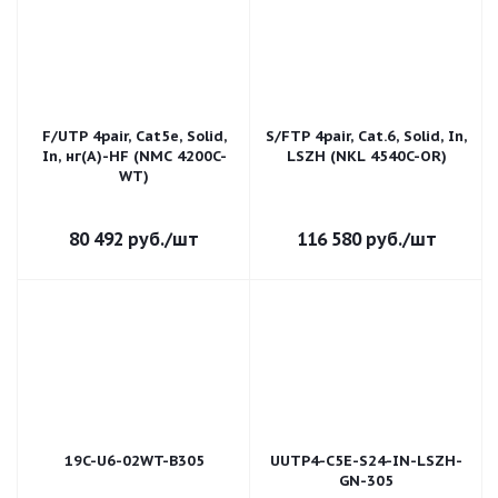
F/UTP 4pair, Cat5e, Solid,
S/FTP 4pair, Cat.6, Solid, In,
In, нг(А)-HF (NMC 4200C-
LSZH (NKL 4540C-OR)
WT)
80 492
руб.
/шт
116 580
руб.
/шт
19C-U6-02WT-B305
UUTP4-C5E-S24-IN-LSZH-
GN-305