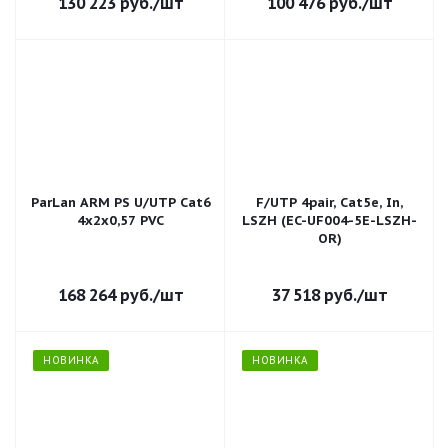
130 223
руб.
/шт
100 476
руб.
/шт
ParLan ARM PS U/UTP Cat6
F/UTP 4pair, Cat5e, In,
4х2х0,57 PVC
LSZH (EC-UF004-5E-LSZH-
OR)
168 264
руб.
/шт
37 518
руб.
/шт
НОВИНКА
НОВИНКА