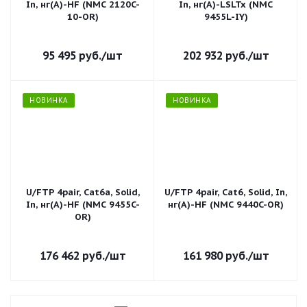
In, нг(A)-HF (NMC 2120C-
In, нг(А)-LSLTx (NMC
10-OR)
9455L-IY)
95 495
руб.
/шт
202 932
руб.
/шт
НОВИНКА
НОВИНКА
U/FTP 4pair, Cat6a, Solid,
U/FTP 4pair, Cat6, Solid, In,
In, нг(А)-HF (NMC 9455C-
нг(А)-HF (NMC 9440C-OR)
OR)
176 462
руб.
/шт
161 980
руб.
/шт