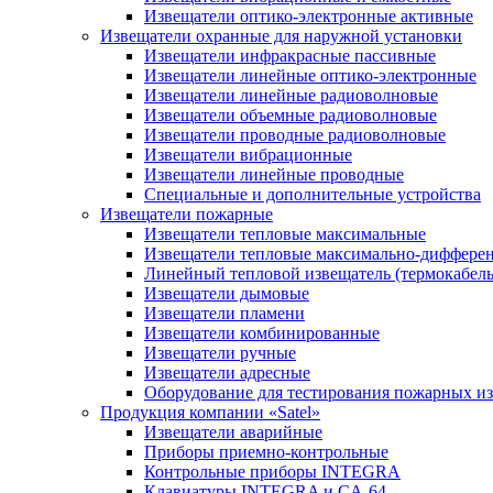
Извещатели оптико-электронные активные
Извещатели охранные для наружной установки
Извещатели инфракрасные пассивные
Извещатели линейные оптико-электронные
Извещатели линейные радиоволновые
Извещатели объемные радиоволновые
Извещатели проводные радиоволновые
Извещатели вибрационные
Извещатели линейные проводные
Специальные и дополнительные устройства
Извещатели пожарные
Извещатели тепловые максимальные
Извещатели тепловые максимально-диффере
Линейный тепловой извещатель (термокабель
Извещатели дымовые
Извещатели пламени
Извещатели комбинированные
Извещатели ручные
Извещатели адресные
Оборудование для тестирования пожарных и
Продукция компании «Satel»
Извещатели аварийные
Приборы приемно-контрольные
Контрольные приборы INTEGRA
Клавиатуры INTEGRA и CA-64