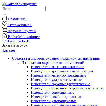
Сравнение
0
Отложенные
0
Корзина
0
пуста
0
Войти
Мой кабинет
+7 962 435-80-56
Заказать звонок
Каталог
Средства и системы охранно-пожарной сигнализации
Извещатели охранные для помещений
Извещатели магнитоконтактные
Извещатели тревожной сигнализации
Извещатели магнитоуправляемые
Извещатели ударноконтактные
Извещатели звуковые (акустические)
Извещатели оптико-электронные пассивные
Извещатели совмещенные
Извещатели комбинированные
Извещатели ультразвуковые
Извещатели вибрационные и емкостные