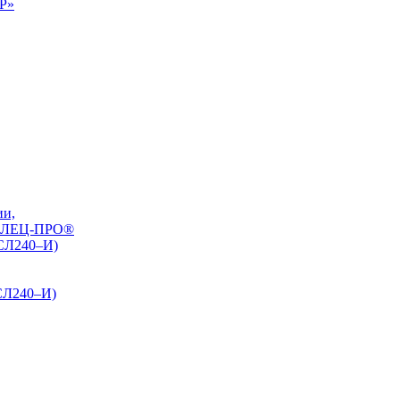
0Р»
ии,
РЕЛЕЦ-ПРО®
БСЛ240–И)
СЛ240–И)