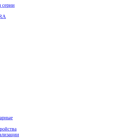
 серии
GRA
жарные
ройства
ализации