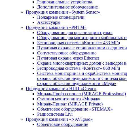
Радиоканальные устройства
Дополнительное оборудование
Продукция компании «System Sensor»
Пожарные оповещатели
Аксессуары
Продукция компании «РИТМ»
Оборудование для организации пульта
Оборудование для мониторинга мобильных о
Беспроводная система «Контакт» 433 МГц
Пультовая охрана с установлением соединени
Сопутствующее оборудование
Пультовая охрана через Ethernet
Охрана многоквартирных домов с выводом на
Беспроводная система «Контакт» 868 МГц
Система мониторинга и охраСистема монито
охраны объектов недвижимости Система мон
охраны объектов недвижимости «Mega»
Продукция компании НПП «Стелс»
Мираж-Профессионал (MIRAGE Professional)
Станция мониторинга «Мираж»
Мираж-Приват (MIRAGE Private)
Объектовое оборудование «STEMAX»
Радиосистема Livi
Продукция компании «NAVIgard»
Объектовое оборудование