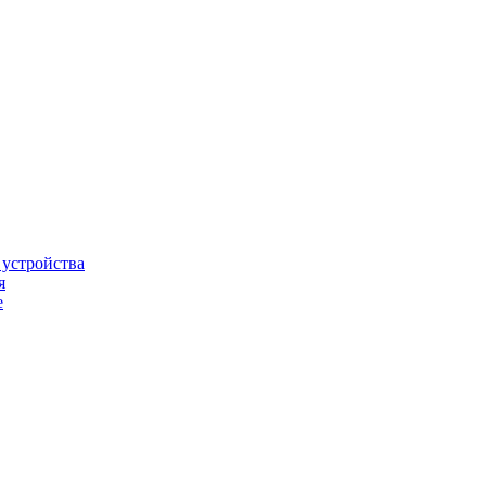
 устройства
я
е