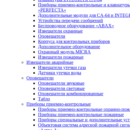
Приборы приемно-контрольные и клавиатуры
«PERFECTA»
Дополнительные модули для CA-64 и INTE
Устройства передачи сообщений
Беспроводное оборудование «ABAX»
Извещатели охранные
Оповещатели
Корпуса для контрольных приборов
Дополнительное оборудование
Охранный модуль MICRA
Извещатели пожарные
Извещатели аварийные
Извещатели утечки газа
Датчики утечки воды
Оповещатели
Оповещатели звуковые
Оповещатели световые
Оповещатели комбинированные
Табло
Приборы приемно-контрольные
Приборы приемно-контрольные охранно-по
Приборы приемно-контрольные пожарные
Приборы специальные и дополнительные уст
Объектовая система адресной пожарной сигн