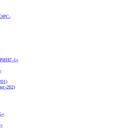
ВЭРС-
-РИНГ-1»
»
01)
нг-202)
G»
E»