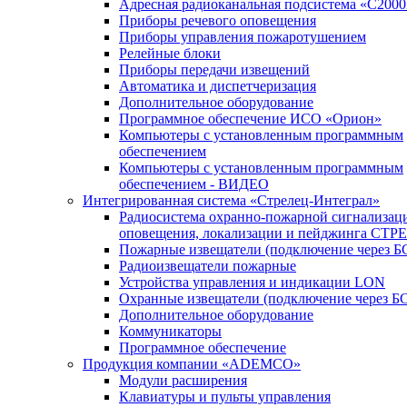
Адресная радиоканальная подсистема «С200
Приборы речевого оповещения
Приборы управления пожаротушением
Релейные блоки
Приборы передачи извещений
Автоматика и диспетчеризация
Дополнительное оборудование
Программное обеспечение ИСО «Орион»
Компьютеры с установленным программным
обеспечением
Компьютеры с установленным программным
обеспечением - ВИДЕО
Интегрированная система «Стрелец-Интеграл»
Радиосистема охранно-пожарной сигнализац
оповещения, локализации и пейджинга СТ
Пожарные извещатели (подключение через 
Радиоизвещатели пожарные
Устройства управления и индикации LON
Охранные извещатели (подключение через Б
Дополнительное оборудование
Коммуникаторы
Программное обеспечение
Продукция компании «ADEMCO»
Модули расширения
Клавиатуры и пульты управления