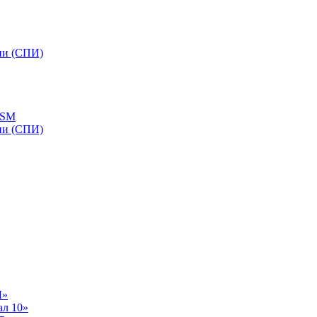
ии (СПИ)
GSM
ии (СПИ)
Л»
ал 10»