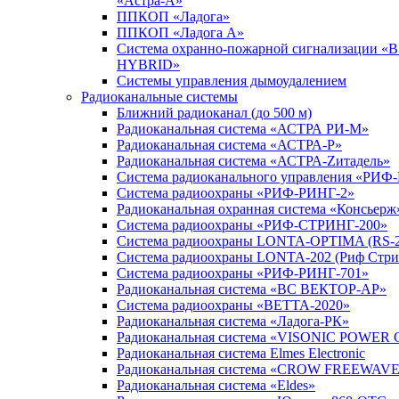
«Астра-А»
ППКОП «Ладога»
ППКОП «Ладога А»
Система охранно-пожарной сигнализации «
HYBRID»
Системы управления дымоудалением
Радиоканальные системы
Ближний радиоканал (до 500 м)
Радиоканальная система «АСТРА РИ-М»
Радиоканальная система «АСТРА-Р»
Радиоканальная система «АСТРА-Zитадель»
Система радиоканального управления «РИФ
Система радиоохраны «РИФ-РИНГ-2»
Радиоканальная охранная система «Консьерж
Система радиоохраны «РИФ-СТРИНГ-200»
Система радиоохраны LONTA-OPTIMA (RS-2
Система радиоохраны LONTA-202 (Риф Стри
Система радиоохраны «РИФ-РИНГ-701»
Радиоканальная система «ВС ВЕКТОР-АР»
Система радиоохраны «ВЕТТА-2020»
Радиоканальная система «Ладога-РК»
Радиоканальная система «VISONIC POWER 
Радиоканальная система Elmes Electronic
Радиоканальная система «CROW FREEWAV
Радиоканальная система «Eldes»