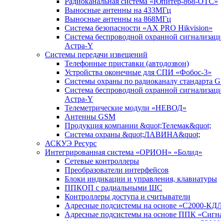
Радиоканальная система «Юпитер-868-ОТС»
Выносные антенны на 433МГц
Выносные антенны на 868МГц
Система безопасности «AX PRO Hikvision»
Система беспроводной охранной сигнализац
Астра-Y
Системы передачи извещений
Телефонные приставки (автодозвон)
Устройства оконечные для СПИ «Фобос-3»
Системы охраны по радиоканалу стандарта 
Система беспроводной охранной сигнализац
Астра-Y
Телеметрические модули «НЕВОД»
Антенны GSM
Продукция компании &quot;Телемак&quot;
Система охраны &quot;ЛАВИНА&quot;
АСКУЭ Ресурс
Интегрированная система «ОРИОН» «Болид»
Сетевые контроллеры
Преобразователи интерфейсов
Блоки индикации и управления, клавиатуры
ППКОП с радиальными ШС
Контроллеры доступа и считыватели
Адресные подсистемы на основе «С2000-КД
Адресные подсистемы на основе ППК «Сигн